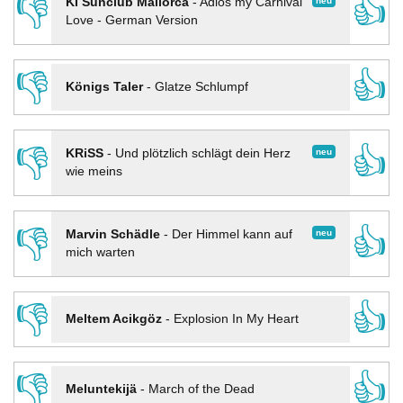
👎
👍
neu
KI Sunclub Mallorca
-
Adios my Carnival
Love - German Version
👎
👍
Königs Taler
-
Glatze Schlumpf
👎
👍
neu
KRiSS
-
Und plötzlich schlägt dein Herz
wie meins
👎
👍
neu
Marvin Schädle
-
Der Himmel kann auf
mich warten
👎
👍
Meltem Acikgöz
-
Explosion In My Heart
👎
👍
Meluntekijä
-
March of the Dead