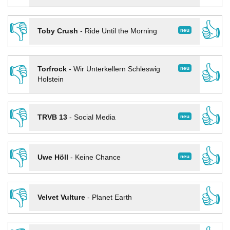
👎
👍
neu
Toby Crush
-
Ride Until the Morning
👎
👍
neu
Torfrock
-
Wir Unterkellern Schleswig
Holstein
👎
👍
neu
TRVB 13
-
Social Media
👎
👍
neu
Uwe Höll
-
Keine Chance
👎
👍
Velvet Vulture
-
Planet Earth