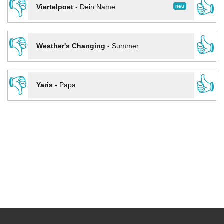
👎
👍
neu
Viertelpoet
-
Dein Name
👎
👍
Weather's Changing
-
Summer
👎
👍
Yaris
-
Papa