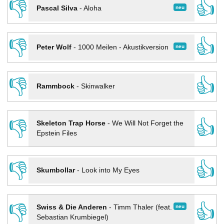
👎
👍
neu
Pascal Silva
-
Aloha
👎
👍
neu
Peter Wolf
-
1000 Meilen - Akustikversion
👎
👍
Rammbock
-
Skinwalker
👎
👍
Skeleton Trap Horse
-
We Will Not Forget the
Epstein Files
👎
👍
Skumbollar
-
Look into My Eyes
👎
👍
neu
Swiss & Die Anderen
-
Timm Thaler (feat.
Sebastian Krumbiegel)