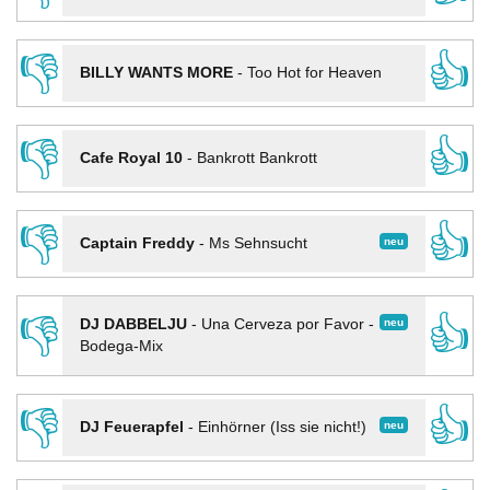
👎
👍
BILLY WANTS MORE
-
Too Hot for Heaven
👎
👍
Cafe Royal 10
-
Bankrott Bankrott
👎
👍
neu
Captain Freddy
-
Ms Sehnsucht
👎
👍
neu
DJ DABBELJU
-
Una Cerveza por Favor -
Bodega-Mix
👎
👍
neu
DJ Feuerapfel
-
Einhörner (Iss sie nicht!)