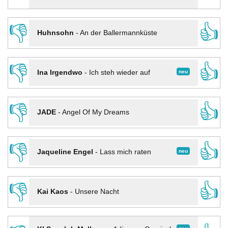
👎
👍
Huhnsohn
-
An der Ballermannküste
👎
👍
neu
Ina Irgendwo
-
Ich steh wieder auf
👎
👍
JADE
-
Angel Of My Dreams
👎
👍
neu
Jaqueline Engel
-
Lass mich raten
👎
👍
Kai Kaos
-
Unsere Nacht