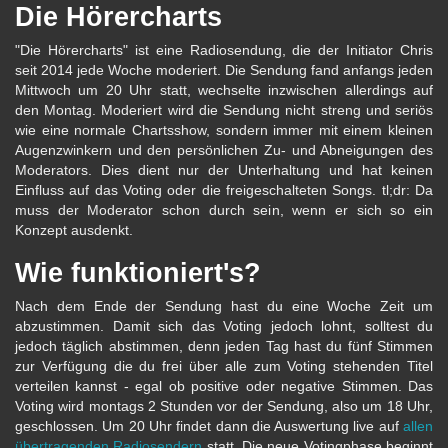
Die Hörercharts
"Die Hörercharts" ist eine Radiosendung, die der Initiator Chris
seit 2014 jede Woche moderiert. Die Sendung fand anfangs jeden
Mittwoch um 20 Uhr statt, wechselte inzwischen allerdings auf
den Montag. Moderiert wird die Sendung nicht streng und seriös
wie eine normale Chartsshow, sondern immer mit einem kleinen
Augenzwinkern und den persönlichen Zu- und Abneigungen des
Moderators. Dies dient nur der Unterhaltung und hat keinen
Einfluss auf das Voting oder die freigeschalteten Songs. tl;dr: Da
muss der Moderator schon durch sein, wenn er sich so ein
Konzept ausdenkt.
Wie funktioniert's?
Nach dem Ende der Sendung hast du eine Woche Zeit um
abzustimmen. Damit sich das Voting jedoch lohnt, solltest du
jedoch täglich abstimmen, denn jeden Tag hast du fünf Stimmen
zur Verfügung die du frei über alle zum Voting stehenden Titel
verteilen kannst - egal ob positive oder negative Stimmen. Das
Voting wird montags 2 Stunden vor der Sendung, also um 18 Uhr,
geschlossen. Um 20 Uhr findet dann die Auswertung live auf
allen
übertragenden Radiosendern
statt. Die neue Votingphase beginnt