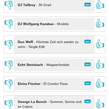
👎
👍
neu
DJ Tallboy
-
36 Grad
👎
👍
DJ Wolfgang Karabas
-
Moskito
👎
👍
neu
Duo WeR
-
Höchste Zeit sich wieder zu
sehn - Single Edit
👎
👍
neu
Echt Steinbach
-
Wegwerfsoldat
👎
👍
neu
Elvira Fischer
-
El Condor Pasa
👎
👍
neu
George La Busch
-
Sommer, Sonne und
im Cabrio