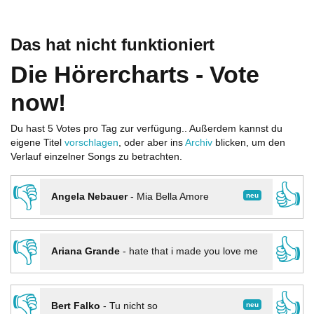
Das hat nicht funktioniert
Die Hörercharts - Vote
now!
Du hast 5 Votes pro Tag zur verfügung.. Außerdem kannst du
eigene Titel
vorschlagen
, oder aber ins
Archiv
blicken, um den
Verlauf einzelner Songs zu betrachten.
👎
👍
neu
Angela Nebauer
-
Mia Bella Amore
👎
👍
Ariana Grande
-
hate that i made you love me
👎
👍
neu
Bert Falko
-
Tu nicht so