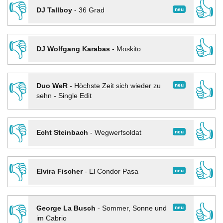
👎
👍
neu
DJ Tallboy
-
36 Grad
👎
👍
DJ Wolfgang Karabas
-
Moskito
👎
👍
neu
Duo WeR
-
Höchste Zeit sich wieder zu
sehn - Single Edit
👎
👍
neu
Echt Steinbach
-
Wegwerfsoldat
👎
👍
neu
Elvira Fischer
-
El Condor Pasa
👎
👍
neu
George La Busch
-
Sommer, Sonne und
im Cabrio