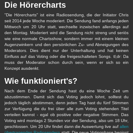
Die Hörercharts
"Die Hörercharts" ist eine Radiosendung, die der Initiator Chris
seit 2014 jede Woche moderiert. Die Sendung fand anfangs jeden
Mittwoch um 20 Uhr statt, wechselte inzwischen allerdings auf
den Montag. Moderiert wird die Sendung nicht streng und seriös
wie eine normale Chartsshow, sondern immer mit einem kleinen
Augenzwinkern und den persönlichen Zu- und Abneigungen des
Moderators. Dies dient nur der Unterhaltung und hat keinen
Einfluss auf das Voting oder die freigeschalteten Songs. tl;dr: Da
muss der Moderator schon durch sein, wenn er sich so ein
Konzept ausdenkt.
Wie funktioniert's?
Nach dem Ende der Sendung hast du eine Woche Zeit um
abzustimmen. Damit sich das Voting jedoch lohnt, solltest du
jedoch täglich abstimmen, denn jeden Tag hast du fünf Stimmen
zur Verfügung die du frei über alle zum Voting stehenden Titel
verteilen kannst - egal ob positive oder negative Stimmen. Das
Voting wird montags 2 Stunden vor der Sendung, also um 18 Uhr,
geschlossen. Um 20 Uhr findet dann die Auswertung live auf
allen
übertragenden Radiosendern
statt. Die neue Votingphase beginnt