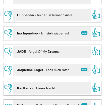
👎
👍
Huhnsohn
-
An der Ballermannküste
👎
👍
neu
Ina Irgendwo
-
Ich steh wieder auf
👎
👍
JADE
-
Angel Of My Dreams
👎
👍
neu
Jaqueline Engel
-
Lass mich raten
👎
👍
Kai Kaos
-
Unsere Nacht