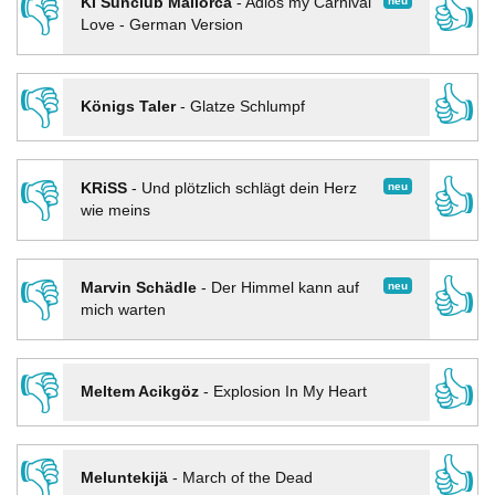
👎
👍
neu
KI Sunclub Mallorca
-
Adios my Carnival
Love - German Version
👎
👍
Königs Taler
-
Glatze Schlumpf
👎
👍
neu
KRiSS
-
Und plötzlich schlägt dein Herz
wie meins
👎
👍
neu
Marvin Schädle
-
Der Himmel kann auf
mich warten
👎
👍
Meltem Acikgöz
-
Explosion In My Heart
👎
👍
Meluntekijä
-
March of the Dead