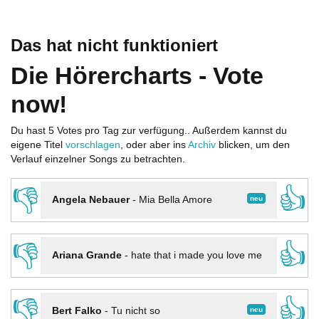
Das hat nicht funktioniert
Die Hörercharts - Vote
now!
Du hast 5 Votes pro Tag zur verfügung.. Außerdem kannst du
eigene Titel
vorschlagen
, oder aber ins
Archiv
blicken, um den
Verlauf einzelner Songs zu betrachten.
👎
👍
neu
Angela Nebauer
-
Mia Bella Amore
👎
👍
Ariana Grande
-
hate that i made you love me
👎
👍
neu
Bert Falko
-
Tu nicht so