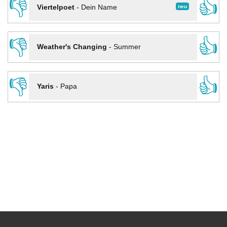
👎
👍
neu
Viertelpoet
-
Dein Name
👎
👍
Weather's Changing
-
Summer
👎
👍
Yaris
-
Papa