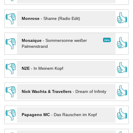
👎
👍
Monrose
-
Shame (Radio Edit)
👎
👍
neu
Mosaique
-
Sommersonne weißer
Palmenstrand
👎
👍
N2E
-
In Meinem Kopf
👎
👍
Nick Wachta & Travellers
-
Dream of Infinity
👎
👍
Papageno MC
-
Das Rauschen im Kopf