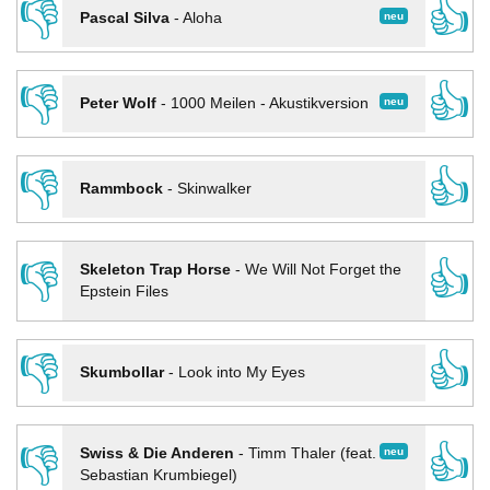
👎
👍
neu
Pascal Silva
-
Aloha
👎
👍
neu
Peter Wolf
-
1000 Meilen - Akustikversion
👎
👍
Rammbock
-
Skinwalker
👎
👍
Skeleton Trap Horse
-
We Will Not Forget the
Epstein Files
👎
👍
Skumbollar
-
Look into My Eyes
👎
👍
neu
Swiss & Die Anderen
-
Timm Thaler (feat.
Sebastian Krumbiegel)