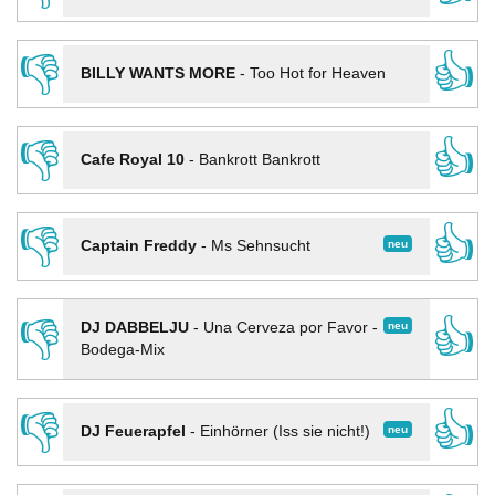
👎
👍
BILLY WANTS MORE
-
Too Hot for Heaven
👎
👍
Cafe Royal 10
-
Bankrott Bankrott
👎
👍
neu
Captain Freddy
-
Ms Sehnsucht
👎
👍
neu
DJ DABBELJU
-
Una Cerveza por Favor -
Bodega-Mix
👎
👍
neu
DJ Feuerapfel
-
Einhörner (Iss sie nicht!)