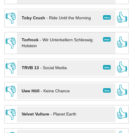
👎
👍
neu
Toby Crush
-
Ride Until the Morning
👎
👍
neu
Torfrock
-
Wir Unterkellern Schleswig
Holstein
👎
👍
neu
TRVB 13
-
Social Media
👎
👍
neu
Uwe Höll
-
Keine Chance
👎
👍
Velvet Vulture
-
Planet Earth