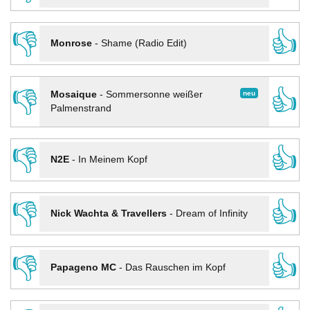
👎
👍
Monrose
-
Shame (Radio Edit)
👎
👍
neu
Mosaique
-
Sommersonne weißer
Palmenstrand
👎
👍
N2E
-
In Meinem Kopf
👎
👍
Nick Wachta & Travellers
-
Dream of Infinity
👎
👍
Papageno MC
-
Das Rauschen im Kopf