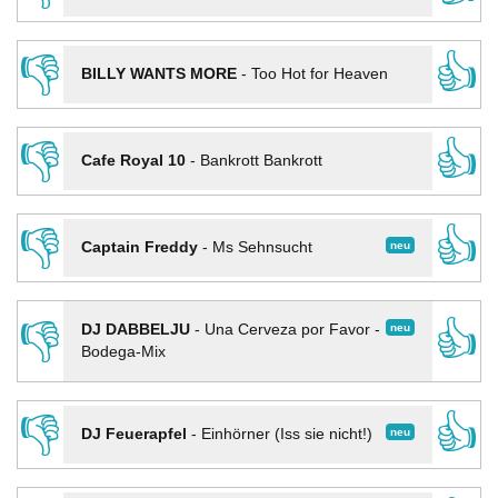
👎
👍
BILLY WANTS MORE
-
Too Hot for Heaven
👎
👍
Cafe Royal 10
-
Bankrott Bankrott
👎
👍
neu
Captain Freddy
-
Ms Sehnsucht
👎
👍
neu
DJ DABBELJU
-
Una Cerveza por Favor -
Bodega-Mix
👎
👍
neu
DJ Feuerapfel
-
Einhörner (Iss sie nicht!)