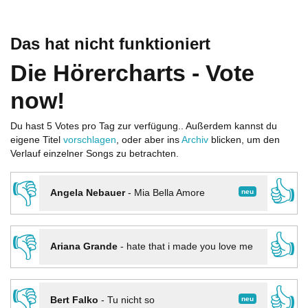
Das hat nicht funktioniert
Die Hörercharts - Vote
now!
Du hast 5 Votes pro Tag zur verfügung.. Außerdem kannst du
eigene Titel
vorschlagen
, oder aber ins
Archiv
blicken, um den
Verlauf einzelner Songs zu betrachten.
👎
👍
neu
Angela Nebauer
-
Mia Bella Amore
👎
👍
Ariana Grande
-
hate that i made you love me
👎
👍
neu
Bert Falko
-
Tu nicht so