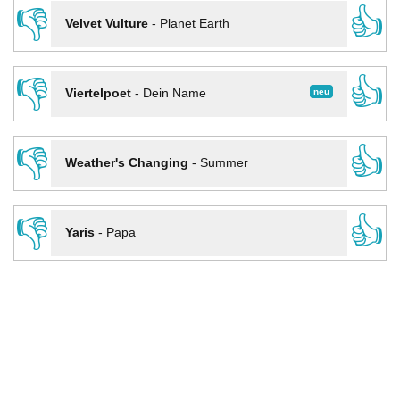
👎
👍
Velvet Vulture
-
Planet Earth
👎
👍
neu
Viertelpoet
-
Dein Name
👎
👍
Weather's Changing
-
Summer
👎
👍
Yaris
-
Papa