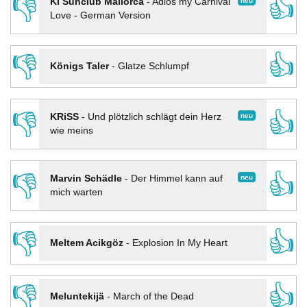
👎
👍
neu
KI Sunclub Mallorca
-
Adios my Carnival
Love - German Version
👎
👍
Königs Taler
-
Glatze Schlumpf
👎
👍
neu
KRiSS
-
Und plötzlich schlägt dein Herz
wie meins
👎
👍
neu
Marvin Schädle
-
Der Himmel kann auf
mich warten
👎
👍
Meltem Acikgöz
-
Explosion In My Heart
👎
👍
Meluntekijä
-
March of the Dead