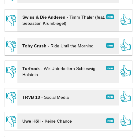
👎
👍
neu
Swiss & Die Anderen
-
Timm Thaler (feat.
Sebastian Krumbiegel)
👎
👍
neu
Toby Crush
-
Ride Until the Morning
👎
👍
neu
Torfrock
-
Wir Unterkellern Schleswig
Holstein
👎
👍
neu
TRVB 13
-
Social Media
👎
👍
neu
Uwe Höll
-
Keine Chance