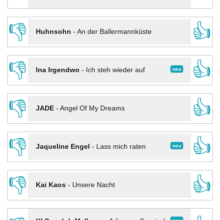
👎
👍
Huhnsohn
-
An der Ballermannküste
👎
👍
neu
Ina Irgendwo
-
Ich steh wieder auf
👎
👍
JADE
-
Angel Of My Dreams
👎
👍
neu
Jaqueline Engel
-
Lass mich raten
👎
👍
Kai Kaos
-
Unsere Nacht