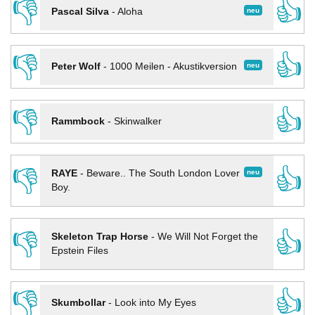
👎
👍
neu
Pascal Silva
-
Aloha
👎
👍
neu
Peter Wolf
-
1000 Meilen - Akustikversion
👎
👍
Rammbock
-
Skinwalker
👎
👍
neu
RAYE
-
Beware.. The South London Lover
Boy.
👎
👍
Skeleton Trap Horse
-
We Will Not Forget the
Epstein Files
👎
👍
Skumbollar
-
Look into My Eyes