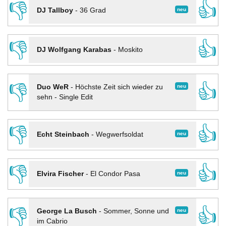
👎
👍
neu
DJ Tallboy
-
36 Grad
👎
👍
DJ Wolfgang Karabas
-
Moskito
👎
👍
neu
Duo WeR
-
Höchste Zeit sich wieder zu
sehn - Single Edit
👎
👍
neu
Echt Steinbach
-
Wegwerfsoldat
👎
👍
neu
Elvira Fischer
-
El Condor Pasa
👎
👍
neu
George La Busch
-
Sommer, Sonne und
im Cabrio