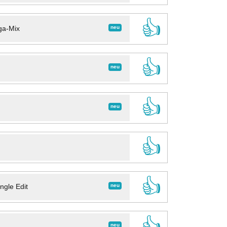
👍
neu
ga-Mix
👍
neu
👍
neu
👍
👍
neu
ngle Edit
👍
neu