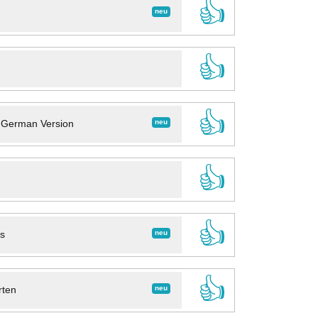
👍
neu
👍
👍
neu
- German Version
👍
👍
neu
ns
👍
neu
rten