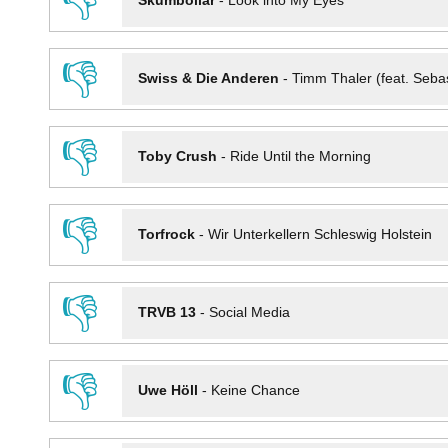
👎
Skumbollar
-
Look into My Eyes
👎
Swiss & Die Anderen
-
Timm Thaler (feat. Seba
👎
Toby Crush
-
Ride Until the Morning
👎
Torfrock
-
Wir Unterkellern Schleswig Holstein
👎
TRVB 13
-
Social Media
👎
Uwe Höll
-
Keine Chance