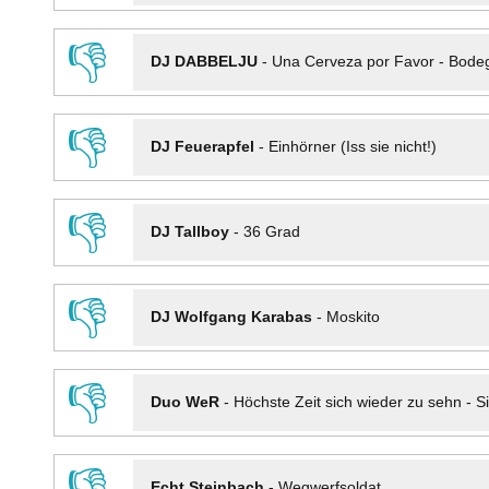
👎
DJ DABBELJU
-
Una Cerveza por Favor - Bode
👎
DJ Feuerapfel
-
Einhörner (Iss sie nicht!)
👎
DJ Tallboy
-
36 Grad
👎
DJ Wolfgang Karabas
-
Moskito
👎
Duo WeR
-
Höchste Zeit sich wieder zu sehn - Si
👎
Echt Steinbach
-
Wegwerfsoldat