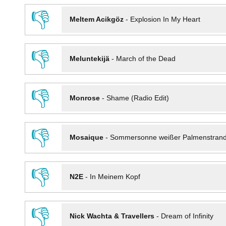
👎
Meltem Acikgöz
-
Explosion In My Heart
👎
Meluntekijä
-
March of the Dead
👎
Monrose
-
Shame (Radio Edit)
👎
Mosaique
-
Sommersonne weißer Palmenstran
👎
N2E
-
In Meinem Kopf
👎
Nick Wachta & Travellers
-
Dream of Infinity