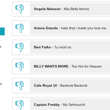
👎
Angela Nebauer
-
Mia Bella Amore
👎
Ariana Grande
-
hate that i made you love me
👎
v
Bert Falko
-
Tu nicht so
👎
BILLY WANTS MORE
-
Too Hot for Heaven
👎
hr
Cafe Royal 10
-
Bankrott Bankrott
👎
Captain Freddy
-
Ms Sehnsucht