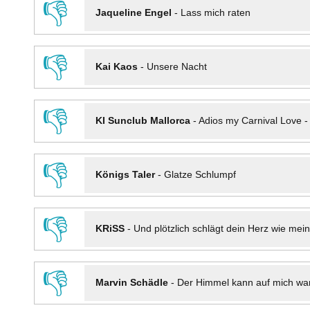
👎
Jaqueline Engel
-
Lass mich raten
👎
Kai Kaos
-
Unsere Nacht
👎
KI Sunclub Mallorca
-
Adios my Carnival Love 
👎
Königs Taler
-
Glatze Schlumpf
👎
KRiSS
-
Und plötzlich schlägt dein Herz wie mei
👎
Marvin Schädle
-
Der Himmel kann auf mich wa