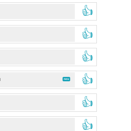
👍
👍
👍
👍
neu
d
👍
👍