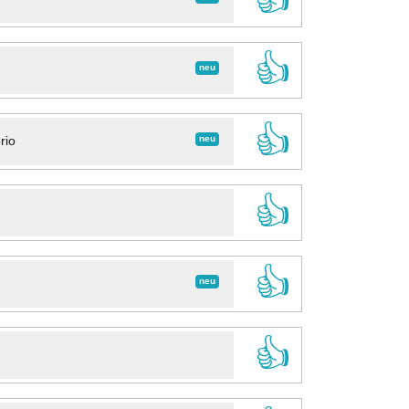
👍
neu
👍
neu
rio
👍
👍
neu
👍