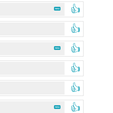
👍
neu
👍
👍
neu
👍
👍
👍
neu