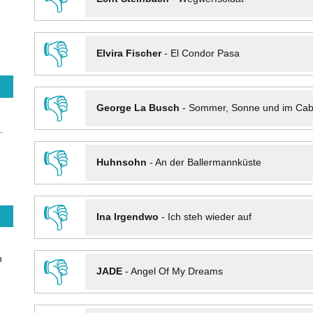
👎
Elvira Fischer
-
El Condor Pasa
👎
George La Busch
-
Sommer, Sonne und im Cab
.
👎
Huhnsohn
-
An der Ballermannküste
👎
Ina Irgendwo
-
Ich steh wieder auf
n
👎
JADE
-
Angel Of My Dreams