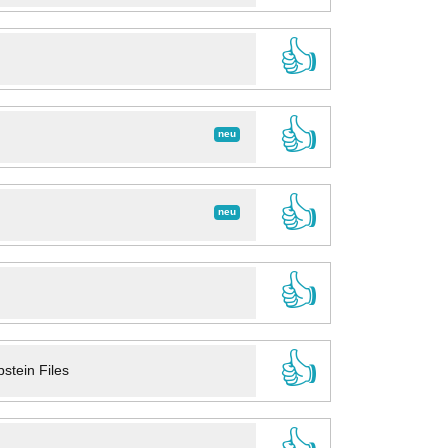
👍
👍
neu
👍
neu
👍
👍
stein Files