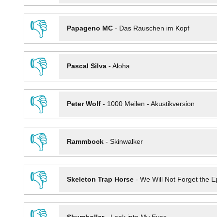
👎
Papageno MC
-
Das Rauschen im Kopf
👎
Pascal Silva
-
Aloha
👎
Peter Wolf
-
1000 Meilen - Akustikversion
👎
Rammbock
-
Skinwalker
👎
Skeleton Trap Horse
-
We Will Not Forget the Ep