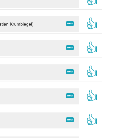
👍
👍
neu
stian Krumbiegel)
👍
neu
👍
neu
👍
neu
👍
neu