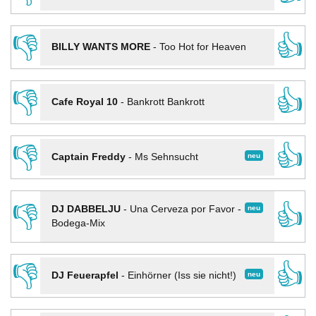
👎
👍
BILLY WANTS MORE
-
Too Hot for Heaven
👎
👍
Cafe Royal 10
-
Bankrott Bankrott
👎
👍
neu
Captain Freddy
-
Ms Sehnsucht
👎
👍
neu
DJ DABBELJU
-
Una Cerveza por Favor -
Bodega-Mix
👎
👍
neu
DJ Feuerapfel
-
Einhörner (Iss sie nicht!)