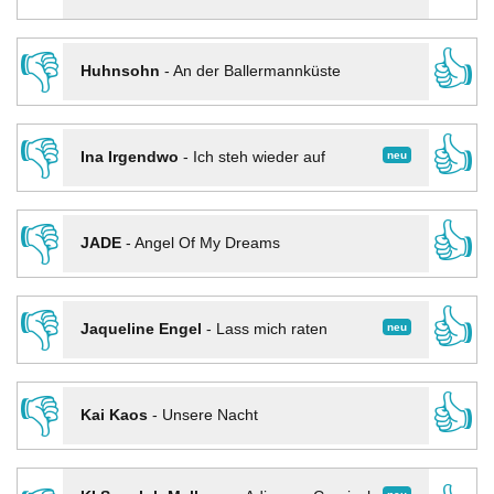
👎
👍
Huhnsohn
-
An der Ballermannküste
👎
👍
neu
Ina Irgendwo
-
Ich steh wieder auf
👎
👍
JADE
-
Angel Of My Dreams
👎
👍
neu
Jaqueline Engel
-
Lass mich raten
👎
👍
Kai Kaos
-
Unsere Nacht