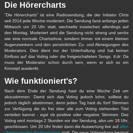
Die Hörercharts
"Die Hörercharts" ist eine Radiosendung, die der Initiator Chris
seit 2014 jede Woche moderiert. Die Sendung fand anfangs jeden
Mittwoch um 20 Uhr statt, wechselte inzwischen allerdings auf
den Montag. Moderiert wird die Sendung nicht streng und seriös
wie eine normale Chartsshow, sondern immer mit einem kleinen
Augenzwinkern und den persönlichen Zu- und Abneigungen des
Moderators. Dies dient nur der Unterhaltung und hat keinen
Einfluss auf das Voting oder die freigeschalteten Songs. tl;dr: Da
muss der Moderator schon durch sein, wenn er sich so ein
Konzept ausdenkt.
Wie funktioniert's?
Nach dem Ende der Sendung hast du eine Woche Zeit um
abzustimmen. Damit sich das Voting jedoch lohnt, solltest du
jedoch täglich abstimmen, denn jeden Tag hast du fünf Stimmen
zur Verfügung die du frei über alle zum Voting stehenden Titel
verteilen kannst - egal ob positive oder negative Stimmen. Das
Voting wird montags 2 Stunden vor der Sendung, also um 18 Uhr,
geschlossen. Um 20 Uhr findet dann die Auswertung live auf
allen
übertragenden Radiosendern
statt. Die neue Votingphase beginnt