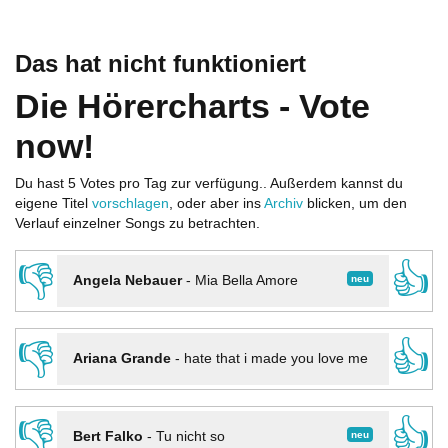
Das hat nicht funktioniert
Die Hörercharts - Vote
now!
Du hast 5 Votes pro Tag zur verfügung.. Außerdem kannst du
eigene Titel
vorschlagen
, oder aber ins
Archiv
blicken, um den
Verlauf einzelner Songs zu betrachten.
👎
👍
neu
Angela Nebauer
-
Mia Bella Amore
👎
👍
Ariana Grande
-
hate that i made you love me
👎
👍
neu
Bert Falko
-
Tu nicht so