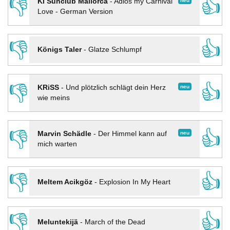
👎
👍
neu
KI Sunclub Mallorca
-
Adios my Carnival
Love - German Version
👎
👍
Königs Taler
-
Glatze Schlumpf
👎
👍
neu
KRiSS
-
Und plötzlich schlägt dein Herz
wie meins
👎
👍
neu
Marvin Schädle
-
Der Himmel kann auf
mich warten
👎
👍
Meltem Acikgöz
-
Explosion In My Heart
👎
👍
Meluntekijä
-
March of the Dead