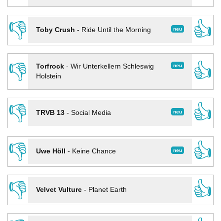
👎
👍
neu
Toby Crush
-
Ride Until the Morning
👎
👍
neu
Torfrock
-
Wir Unterkellern Schleswig
Holstein
👎
👍
neu
TRVB 13
-
Social Media
👎
👍
neu
Uwe Höll
-
Keine Chance
👎
👍
Velvet Vulture
-
Planet Earth