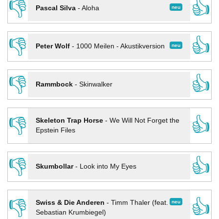
👎
👍
neu
Pascal Silva
-
Aloha
👎
👍
neu
Peter Wolf
-
1000 Meilen - Akustikversion
👎
👍
Rammbock
-
Skinwalker
👎
👍
Skeleton Trap Horse
-
We Will Not Forget the
Epstein Files
👎
👍
Skumbollar
-
Look into My Eyes
👎
👍
neu
Swiss & Die Anderen
-
Timm Thaler (feat.
Sebastian Krumbiegel)