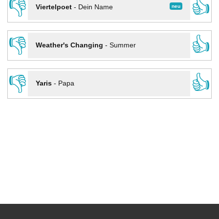
👎
👍
neu
Viertelpoet
-
Dein Name
👎
👍
Weather's Changing
-
Summer
👎
👍
Yaris
-
Papa