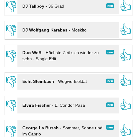
👎
👍
neu
DJ Tallboy
-
36 Grad
👎
👍
DJ Wolfgang Karabas
-
Moskito
👎
👍
neu
Duo WeR
-
Höchste Zeit sich wieder zu
sehn - Single Edit
👎
👍
neu
Echt Steinbach
-
Wegwerfsoldat
👎
👍
neu
Elvira Fischer
-
El Condor Pasa
👎
👍
neu
George La Busch
-
Sommer, Sonne und
im Cabrio