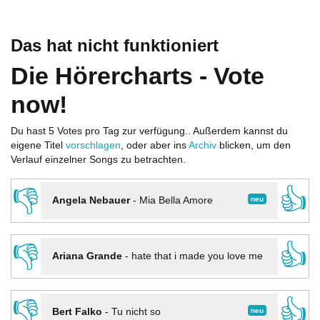
Das hat nicht funktioniert
Die Hörercharts - Vote
now!
Du hast 5 Votes pro Tag zur verfügung.. Außerdem kannst du
eigene Titel
vorschlagen
, oder aber ins
Archiv
blicken, um den
Verlauf einzelner Songs zu betrachten.
👎
👍
neu
Angela Nebauer
-
Mia Bella Amore
👎
👍
Ariana Grande
-
hate that i made you love me
👎
👍
neu
Bert Falko
-
Tu nicht so