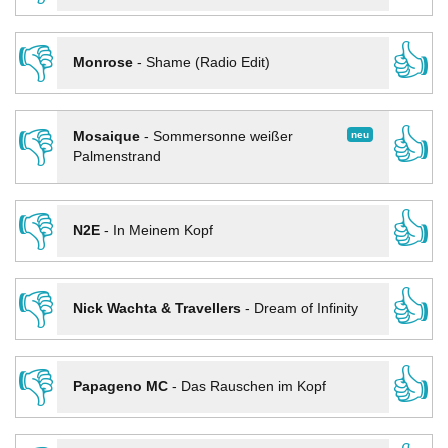
👎
👍
Monrose
-
Shame (Radio Edit)
👎
👍
neu
Mosaique
-
Sommersonne weißer
Palmenstrand
👎
👍
N2E
-
In Meinem Kopf
👎
👍
Nick Wachta & Travellers
-
Dream of Infinity
👎
👍
Papageno MC
-
Das Rauschen im Kopf