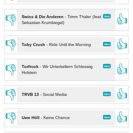
👎
👍
neu
Swiss & Die Anderen
-
Timm Thaler (feat.
Sebastian Krumbiegel)
👎
👍
neu
Toby Crush
-
Ride Until the Morning
👎
👍
neu
Torfrock
-
Wir Unterkellern Schleswig
Holstein
👎
👍
neu
TRVB 13
-
Social Media
👎
👍
neu
Uwe Höll
-
Keine Chance