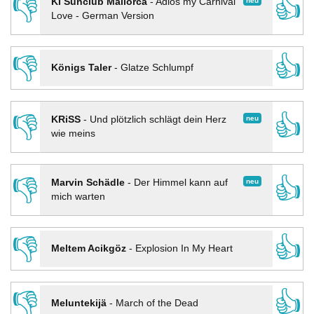
👎
👍
neu
KI Sunclub Mallorca
-
Adios my Carnival
Love - German Version
👎
👍
Königs Taler
-
Glatze Schlumpf
👎
👍
neu
KRiSS
-
Und plötzlich schlägt dein Herz
wie meins
👎
👍
neu
Marvin Schädle
-
Der Himmel kann auf
mich warten
👎
👍
Meltem Acikgöz
-
Explosion In My Heart
👎
👍
Meluntekijä
-
March of the Dead