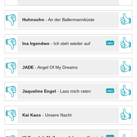
👎
👍
Huhnsohn
-
An der Ballermannküste
👎
👍
neu
Ina Irgendwo
-
Ich steh wieder auf
👎
👍
JADE
-
Angel Of My Dreams
👎
👍
neu
Jaqueline Engel
-
Lass mich raten
👎
👍
Kai Kaos
-
Unsere Nacht