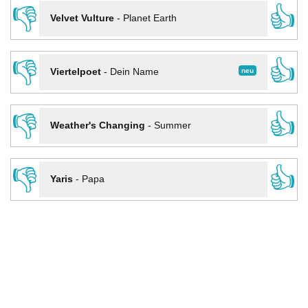
👎
👍
Velvet Vulture
-
Planet Earth
👎
👍
neu
Viertelpoet
-
Dein Name
👎
👍
Weather's Changing
-
Summer
👎
👍
Yaris
-
Papa