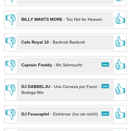
👎
👍
BILLY WANTS MORE
-
Too Hot for Heaven
👎
👍
Cafe Royal 10
-
Bankrott Bankrott
👎
👍
neu
Captain Freddy
-
Ms Sehnsucht
👎
👍
neu
DJ DABBELJU
-
Una Cerveza por Favor -
Bodega-Mix
👎
👍
neu
DJ Feuerapfel
-
Einhörner (Iss sie nicht!)