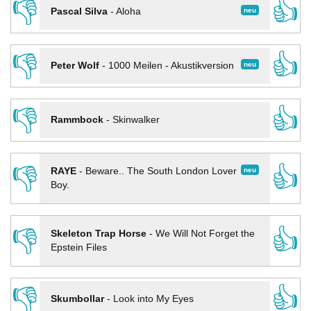
👎
👍
neu
Pascal Silva
-
Aloha
👎
👍
neu
Peter Wolf
-
1000 Meilen - Akustikversion
👎
👍
Rammbock
-
Skinwalker
👎
👍
neu
RAYE
-
Beware.. The South London Lover
Boy.
👎
👍
Skeleton Trap Horse
-
We Will Not Forget the
Epstein Files
👎
👍
Skumbollar
-
Look into My Eyes