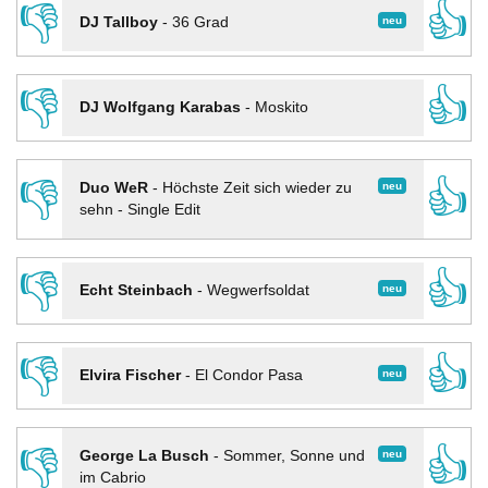
👎
👍
neu
DJ Tallboy
-
36 Grad
👎
👍
DJ Wolfgang Karabas
-
Moskito
👎
👍
neu
Duo WeR
-
Höchste Zeit sich wieder zu
sehn - Single Edit
👎
👍
neu
Echt Steinbach
-
Wegwerfsoldat
👎
👍
neu
Elvira Fischer
-
El Condor Pasa
👎
👍
neu
George La Busch
-
Sommer, Sonne und
im Cabrio