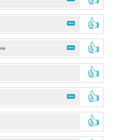
👍
neu
👍
neu
rio
👍
👍
neu
👍