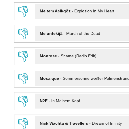
👎
Meltem Acikgöz
-
Explosion In My Heart
👎
Meluntekijä
-
March of the Dead
👎
Monrose
-
Shame (Radio Edit)
👎
Mosaique
-
Sommersonne weißer Palmenstran
👎
N2E
-
In Meinem Kopf
👎
Nick Wachta & Travellers
-
Dream of Infinity