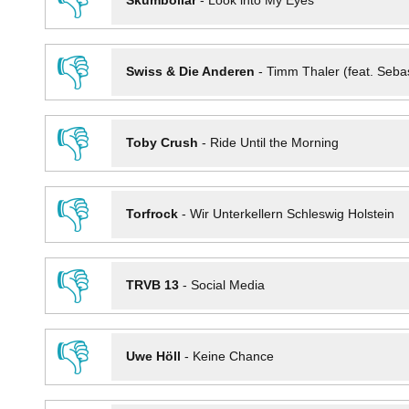
👎
Skumbollar
-
Look into My Eyes
👎
Swiss & Die Anderen
-
Timm Thaler (feat. Seba
👎
Toby Crush
-
Ride Until the Morning
👎
Torfrock
-
Wir Unterkellern Schleswig Holstein
👎
TRVB 13
-
Social Media
👎
Uwe Höll
-
Keine Chance