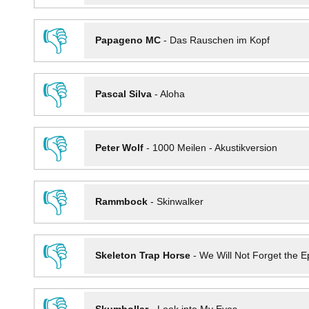
👎
Papageno MC
-
Das Rauschen im Kopf
👎
Pascal Silva
-
Aloha
👎
Peter Wolf
-
1000 Meilen - Akustikversion
👎
Rammbock
-
Skinwalker
👎
Skeleton Trap Horse
-
We Will Not Forget the Ep