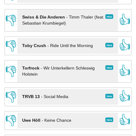
👎
👍
neu
Swiss & Die Anderen
-
Timm Thaler (feat.
Sebastian Krumbiegel)
👎
👍
neu
Toby Crush
-
Ride Until the Morning
👎
👍
neu
Torfrock
-
Wir Unterkellern Schleswig
Holstein
👎
👍
neu
TRVB 13
-
Social Media
👎
👍
neu
Uwe Höll
-
Keine Chance