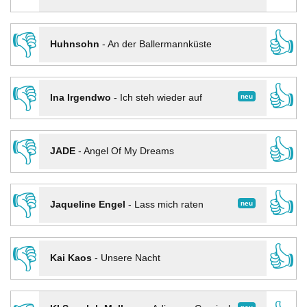
👎
👍
Huhnsohn
-
An der Ballermannküste
👎
👍
neu
Ina Irgendwo
-
Ich steh wieder auf
👎
👍
JADE
-
Angel Of My Dreams
👎
👍
neu
Jaqueline Engel
-
Lass mich raten
👎
👍
Kai Kaos
-
Unsere Nacht