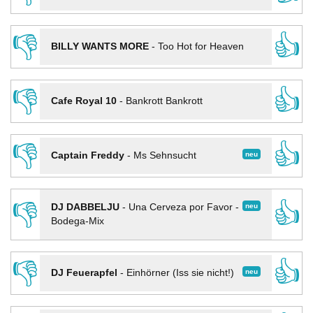
👎
👍
BILLY WANTS MORE
-
Too Hot for Heaven
👎
👍
Cafe Royal 10
-
Bankrott Bankrott
👎
👍
neu
Captain Freddy
-
Ms Sehnsucht
👎
👍
neu
DJ DABBELJU
-
Una Cerveza por Favor -
Bodega-Mix
👎
👍
neu
DJ Feuerapfel
-
Einhörner (Iss sie nicht!)