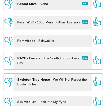
👎
👍
neu
Pascal Silva
-
Aloha
👎
👍
neu
Peter Wolf
-
1000 Meilen - Akustikversion
👎
👍
Rammbock
-
Skinwalker
👎
👍
neu
RAYE
-
Beware.. The South London Lover
Boy.
👎
👍
Skeleton Trap Horse
-
We Will Not Forget the
Epstein Files
👎
👍
Skumbollar
-
Look into My Eyes