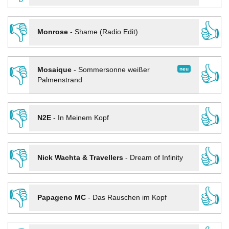
👎
👍
Monrose
-
Shame (Radio Edit)
👎
👍
neu
Mosaique
-
Sommersonne weißer
Palmenstrand
👎
👍
N2E
-
In Meinem Kopf
👎
👍
Nick Wachta & Travellers
-
Dream of Infinity
👎
👍
Papageno MC
-
Das Rauschen im Kopf