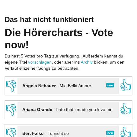
Das hat nicht funktioniert
Die Hörercharts - Vote
now!
Du hast 5 Votes pro Tag zur verfügung.. Außerdem kannst du
eigene Titel
vorschlagen
, oder aber ins
Archiv
blicken, um den
Verlauf einzelner Songs zu betrachten.
👎
👍
neu
Angela Nebauer
-
Mia Bella Amore
👎
👍
Ariana Grande
-
hate that i made you love me
👎
👍
neu
Bert Falko
-
Tu nicht so