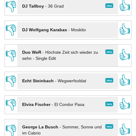
👎
👍
neu
DJ Tallboy
-
36 Grad
👎
👍
DJ Wolfgang Karabas
-
Moskito
👎
👍
neu
Duo WeR
-
Höchste Zeit sich wieder zu
sehn - Single Edit
👎
👍
neu
Echt Steinbach
-
Wegwerfsoldat
👎
👍
neu
Elvira Fischer
-
El Condor Pasa
👎
👍
neu
George La Busch
-
Sommer, Sonne und
im Cabrio