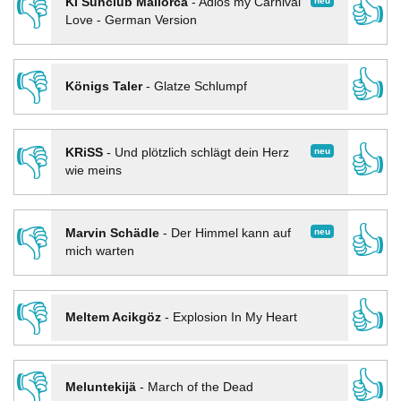
👎
👍
neu
KI Sunclub Mallorca
-
Adios my Carnival
Love - German Version
👎
👍
Königs Taler
-
Glatze Schlumpf
👎
👍
neu
KRiSS
-
Und plötzlich schlägt dein Herz
wie meins
👎
👍
neu
Marvin Schädle
-
Der Himmel kann auf
mich warten
👎
👍
Meltem Acikgöz
-
Explosion In My Heart
👎
👍
Meluntekijä
-
March of the Dead