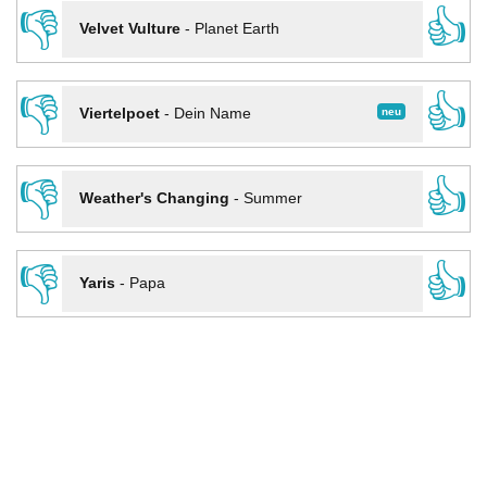
👎
👍
Velvet Vulture
-
Planet Earth
👎
👍
neu
Viertelpoet
-
Dein Name
👎
👍
Weather's Changing
-
Summer
👎
👍
Yaris
-
Papa