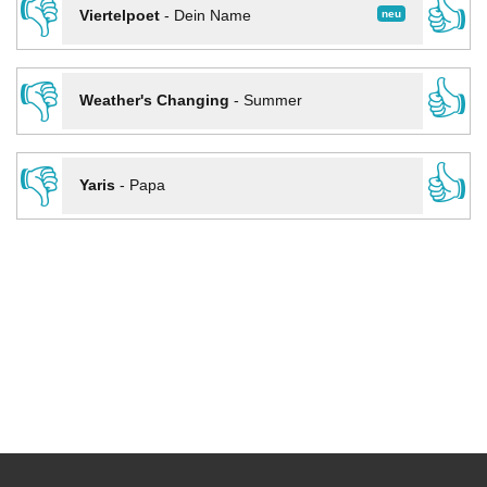
👎
👍
neu
Viertelpoet
-
Dein Name
👎
👍
Weather's Changing
-
Summer
👎
👍
Yaris
-
Papa