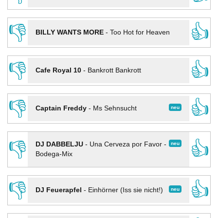
👎
👍
BILLY WANTS MORE
-
Too Hot for Heaven
👎
👍
Cafe Royal 10
-
Bankrott Bankrott
👎
👍
neu
Captain Freddy
-
Ms Sehnsucht
👎
👍
neu
DJ DABBELJU
-
Una Cerveza por Favor -
Bodega-Mix
👎
👍
neu
DJ Feuerapfel
-
Einhörner (Iss sie nicht!)