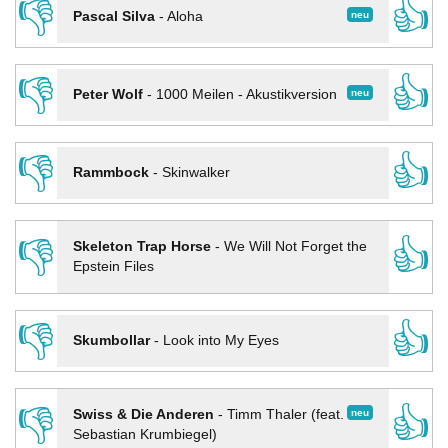
👎
👍
neu
Pascal Silva
-
Aloha
👎
👍
neu
Peter Wolf
-
1000 Meilen - Akustikversion
👎
👍
Rammbock
-
Skinwalker
👎
👍
Skeleton Trap Horse
-
We Will Not Forget the
Epstein Files
👎
👍
Skumbollar
-
Look into My Eyes
👎
👍
neu
Swiss & Die Anderen
-
Timm Thaler (feat.
Sebastian Krumbiegel)