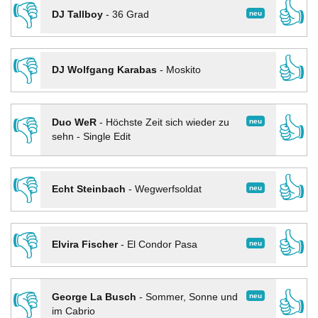
👎
👍
neu
DJ Tallboy
-
36 Grad
👎
👍
DJ Wolfgang Karabas
-
Moskito
👎
👍
neu
Duo WeR
-
Höchste Zeit sich wieder zu
sehn - Single Edit
👎
👍
neu
Echt Steinbach
-
Wegwerfsoldat
👎
👍
neu
Elvira Fischer
-
El Condor Pasa
👎
👍
neu
George La Busch
-
Sommer, Sonne und
im Cabrio