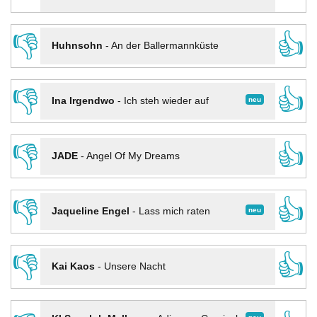
👎
👍
Huhnsohn
-
An der Ballermannküste
👎
👍
neu
Ina Irgendwo
-
Ich steh wieder auf
👎
👍
JADE
-
Angel Of My Dreams
👎
👍
neu
Jaqueline Engel
-
Lass mich raten
👎
👍
Kai Kaos
-
Unsere Nacht