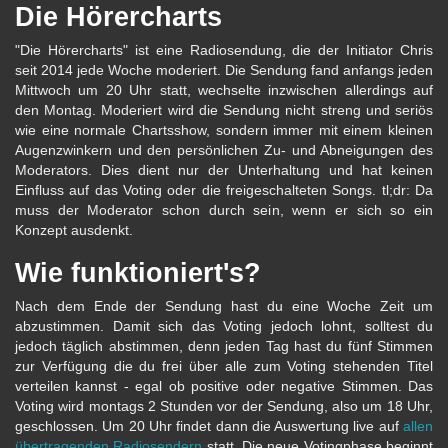
Die Hörercharts
"Die Hörercharts" ist eine Radiosendung, die der Initiator Chris
seit 2014 jede Woche moderiert. Die Sendung fand anfangs jeden
Mittwoch um 20 Uhr statt, wechselte inzwischen allerdings auf
den Montag. Moderiert wird die Sendung nicht streng und seriös
wie eine normale Chartsshow, sondern immer mit einem kleinen
Augenzwinkern und den persönlichen Zu- und Abneigungen des
Moderators. Dies dient nur der Unterhaltung und hat keinen
Einfluss auf das Voting oder die freigeschalteten Songs. tl;dr: Da
muss der Moderator schon durch sein, wenn er sich so ein
Konzept ausdenkt.
Wie funktioniert's?
Nach dem Ende der Sendung hast du eine Woche Zeit um
abzustimmen. Damit sich das Voting jedoch lohnt, solltest du
jedoch täglich abstimmen, denn jeden Tag hast du fünf Stimmen
zur Verfügung die du frei über alle zum Voting stehenden Titel
verteilen kannst - egal ob positive oder negative Stimmen. Das
Voting wird montags 2 Stunden vor der Sendung, also um 18 Uhr,
geschlossen. Um 20 Uhr findet dann die Auswertung live auf
allen
übertragenden Radiosendern
statt. Die neue Votingphase beginnt