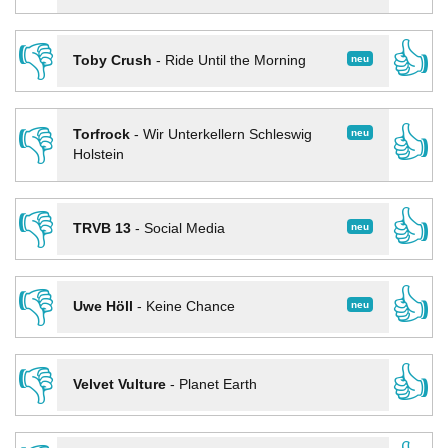
👎
👍
neu
Toby Crush
-
Ride Until the Morning
👎
👍
neu
Torfrock
-
Wir Unterkellern Schleswig
Holstein
👎
👍
neu
TRVB 13
-
Social Media
👎
👍
neu
Uwe Höll
-
Keine Chance
👎
👍
Velvet Vulture
-
Planet Earth