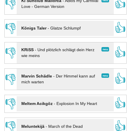
👎
👍
neu
KI Sunclub Mallorca
-
Adios my Carnival
Love - German Version
👎
👍
Königs Taler
-
Glatze Schlumpf
👎
👍
neu
KRiSS
-
Und plötzlich schlägt dein Herz
wie meins
👎
👍
neu
Marvin Schädle
-
Der Himmel kann auf
mich warten
👎
👍
Meltem Acikgöz
-
Explosion In My Heart
👎
👍
Meluntekijä
-
March of the Dead