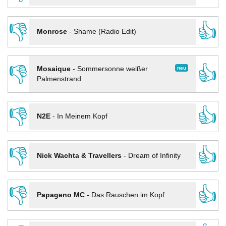
👎
👍
Monrose
-
Shame (Radio Edit)
👎
👍
neu
Mosaique
-
Sommersonne weißer
Palmenstrand
👎
👍
N2E
-
In Meinem Kopf
👎
👍
Nick Wachta & Travellers
-
Dream of Infinity
👎
👍
Papageno MC
-
Das Rauschen im Kopf