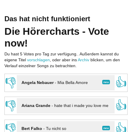
Das hat nicht funktioniert
Die Hörercharts - Vote
now!
Du hast 5 Votes pro Tag zur verfügung.. Außerdem kannst du
eigene Titel
vorschlagen
, oder aber ins
Archiv
blicken, um den
Verlauf einzelner Songs zu betrachten.
👎
👍
neu
Angela Nebauer
-
Mia Bella Amore
👎
👍
Ariana Grande
-
hate that i made you love me
👎
👍
neu
Bert Falko
-
Tu nicht so