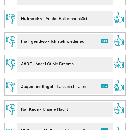
👎
👍
Huhnsohn
-
An der Ballermannküste
👎
👍
neu
Ina Irgendwo
-
Ich steh wieder auf
👎
👍
JADE
-
Angel Of My Dreams
👎
👍
neu
Jaqueline Engel
-
Lass mich raten
👎
👍
Kai Kaos
-
Unsere Nacht