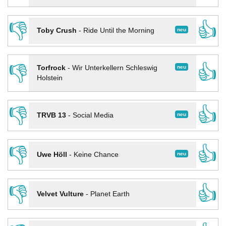
👎
👍
neu
Toby Crush
-
Ride Until the Morning
👎
👍
neu
Torfrock
-
Wir Unterkellern Schleswig
Holstein
👎
👍
neu
TRVB 13
-
Social Media
👎
👍
neu
Uwe Höll
-
Keine Chance
👎
👍
Velvet Vulture
-
Planet Earth