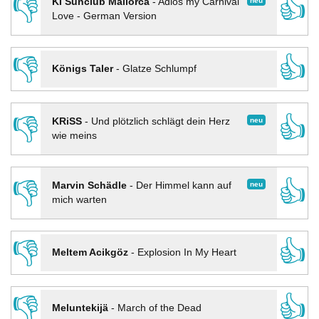
👎
👍
neu
KI Sunclub Mallorca
-
Adios my Carnival
Love - German Version
👎
👍
Königs Taler
-
Glatze Schlumpf
👎
👍
neu
KRiSS
-
Und plötzlich schlägt dein Herz
wie meins
👎
👍
neu
Marvin Schädle
-
Der Himmel kann auf
mich warten
👎
👍
Meltem Acikgöz
-
Explosion In My Heart
👎
👍
Meluntekijä
-
March of the Dead