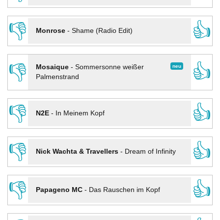
👎
👍
Monrose
-
Shame (Radio Edit)
👎
👍
neu
Mosaique
-
Sommersonne weißer
Palmenstrand
👎
👍
N2E
-
In Meinem Kopf
👎
👍
Nick Wachta & Travellers
-
Dream of Infinity
👎
👍
Papageno MC
-
Das Rauschen im Kopf