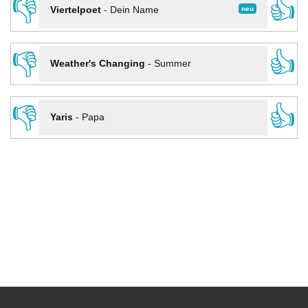
👎
👍
neu
Viertelpoet
-
Dein Name
👎
👍
Weather's Changing
-
Summer
👎
👍
Yaris
-
Papa