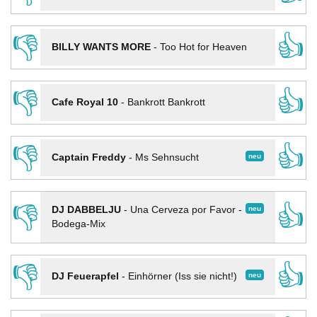
👎
👍
BILLY WANTS MORE
-
Too Hot for Heaven
👎
👍
Cafe Royal 10
-
Bankrott Bankrott
👎
👍
neu
Captain Freddy
-
Ms Sehnsucht
👎
👍
neu
DJ DABBELJU
-
Una Cerveza por Favor -
Bodega-Mix
👎
👍
neu
DJ Feuerapfel
-
Einhörner (Iss sie nicht!)