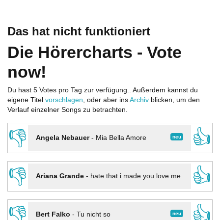
Das hat nicht funktioniert
Die Hörercharts - Vote
now!
Du hast 5 Votes pro Tag zur verfügung.. Außerdem kannst du
eigene Titel
vorschlagen
, oder aber ins
Archiv
blicken, um den
Verlauf einzelner Songs zu betrachten.
👎
👍
neu
Angela Nebauer
-
Mia Bella Amore
👎
👍
Ariana Grande
-
hate that i made you love me
👎
👍
neu
Bert Falko
-
Tu nicht so