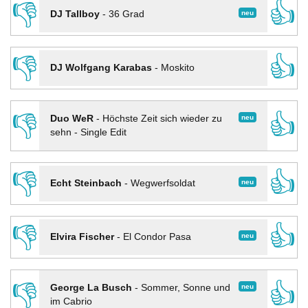
👎
👍
neu
DJ Tallboy
-
36 Grad
👎
👍
DJ Wolfgang Karabas
-
Moskito
👎
👍
neu
Duo WeR
-
Höchste Zeit sich wieder zu
sehn - Single Edit
👎
👍
neu
Echt Steinbach
-
Wegwerfsoldat
👎
👍
neu
Elvira Fischer
-
El Condor Pasa
👎
👍
neu
George La Busch
-
Sommer, Sonne und
im Cabrio