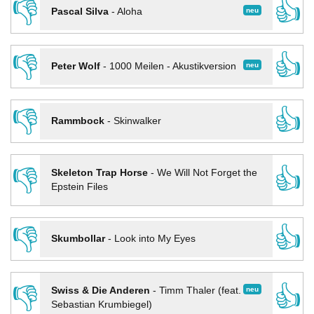
👎
👍
neu
Pascal Silva
-
Aloha
👎
👍
neu
Peter Wolf
-
1000 Meilen - Akustikversion
👎
👍
Rammbock
-
Skinwalker
👎
👍
Skeleton Trap Horse
-
We Will Not Forget the
Epstein Files
👎
👍
Skumbollar
-
Look into My Eyes
👎
👍
neu
Swiss & Die Anderen
-
Timm Thaler (feat.
Sebastian Krumbiegel)