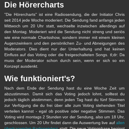
Die Hörercharts
"Die Hörercharts" ist eine Radiosendung, die der Initiator Chris
seit 2014 jede Woche moderiert. Die Sendung fand anfangs jeden
Mittwoch um 20 Uhr statt, wechselte inzwischen allerdings auf
den Montag. Moderiert wird die Sendung nicht streng und seriös
wie eine normale Chartsshow, sondern immer mit einem kleinen
Augenzwinkern und den persönlichen Zu- und Abneigungen des
Moderators. Dies dient nur der Unterhaltung und hat keinen
Einfluss auf das Voting oder die freigeschalteten Songs. tl;dr: Da
muss der Moderator schon durch sein, wenn er sich so ein
Konzept ausdenkt.
Wie funktioniert's?
Nach dem Ende der Sendung hast du eine Woche Zeit um
abzustimmen. Damit sich das Voting jedoch lohnt, solltest du
jedoch täglich abstimmen, denn jeden Tag hast du fünf Stimmen
zur Verfügung die du frei über alle zum Voting stehenden Titel
verteilen kannst - egal ob positive oder negative Stimmen. Das
Voting wird montags 2 Stunden vor der Sendung, also um 18 Uhr,
geschlossen. Um 20 Uhr findet dann die Auswertung live auf
allen
übertragenden Radiosendern
statt. Die neue Votingphase beginnt