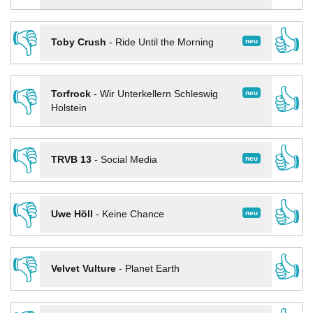
👎
👍
neu
Toby Crush
-
Ride Until the Morning
👎
👍
neu
Torfrock
-
Wir Unterkellern Schleswig
Holstein
👎
👍
neu
TRVB 13
-
Social Media
👎
👍
neu
Uwe Höll
-
Keine Chance
👎
👍
Velvet Vulture
-
Planet Earth