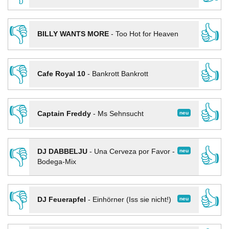
👎
👍
BILLY WANTS MORE
-
Too Hot for Heaven
👎
👍
Cafe Royal 10
-
Bankrott Bankrott
👎
👍
neu
Captain Freddy
-
Ms Sehnsucht
👎
👍
neu
DJ DABBELJU
-
Una Cerveza por Favor -
Bodega-Mix
👎
👍
neu
DJ Feuerapfel
-
Einhörner (Iss sie nicht!)