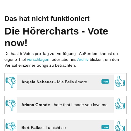
Das hat nicht funktioniert
Die Hörercharts - Vote
now!
Du hast 5 Votes pro Tag zur verfügung.. Außerdem kannst du
eigene Titel
vorschlagen
, oder aber ins
Archiv
blicken, um den
Verlauf einzelner Songs zu betrachten.
👎
👍
neu
Angela Nebauer
-
Mia Bella Amore
👎
👍
Ariana Grande
-
hate that i made you love me
👎
👍
neu
Bert Falko
-
Tu nicht so