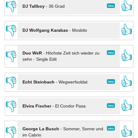
👎
👍
neu
DJ Tallboy
-
36 Grad
👎
👍
DJ Wolfgang Karabas
-
Moskito
👎
👍
neu
Duo WeR
-
Höchste Zeit sich wieder zu
sehn - Single Edit
👎
👍
neu
Echt Steinbach
-
Wegwerfsoldat
👎
👍
neu
Elvira Fischer
-
El Condor Pasa
👎
👍
neu
George La Busch
-
Sommer, Sonne und
im Cabrio