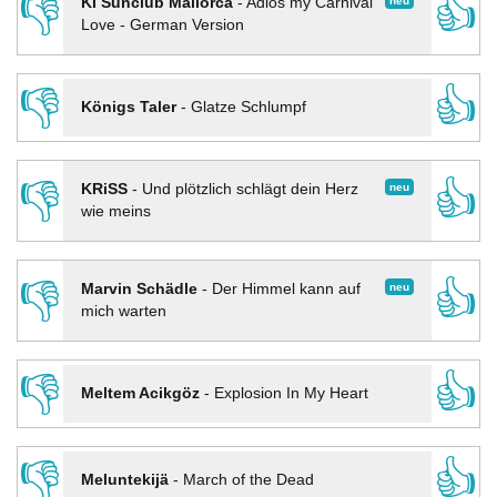
👎
👍
neu
KI Sunclub Mallorca
-
Adios my Carnival
Love - German Version
👎
👍
Königs Taler
-
Glatze Schlumpf
👎
👍
neu
KRiSS
-
Und plötzlich schlägt dein Herz
wie meins
👎
👍
neu
Marvin Schädle
-
Der Himmel kann auf
mich warten
👎
👍
Meltem Acikgöz
-
Explosion In My Heart
👎
👍
Meluntekijä
-
March of the Dead