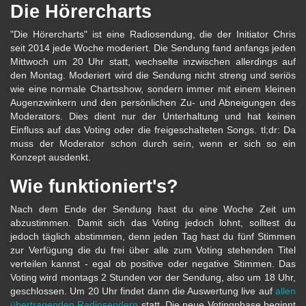
Die Hörercharts
"Die Hörercharts" ist eine Radiosendung, die der Initiator Chris
seit 2014 jede Woche moderiert. Die Sendung fand anfangs jeden
Mittwoch um 20 Uhr statt, wechselte inzwischen allerdings auf
den Montag. Moderiert wird die Sendung nicht streng und seriös
wie eine normale Chartsshow, sondern immer mit einem kleinen
Augenzwinkern und den persönlichen Zu- und Abneigungen des
Moderators. Dies dient nur der Unterhaltung und hat keinen
Einfluss auf das Voting oder die freigeschalteten Songs. tl;dr: Da
muss der Moderator schon durch sein, wenn er sich so ein
Konzept ausdenkt.
Wie funktioniert's?
Nach dem Ende der Sendung hast du eine Woche Zeit um
abzustimmen. Damit sich das Voting jedoch lohnt, solltest du
jedoch täglich abstimmen, denn jeden Tag hast du fünf Stimmen
zur Verfügung die du frei über alle zum Voting stehenden Titel
verteilen kannst - egal ob positive oder negative Stimmen. Das
Voting wird montags 2 Stunden vor der Sendung, also um 18 Uhr,
geschlossen. Um 20 Uhr findet dann die Auswertung live auf
allen
übertragenden Radiosendern
statt. Die neue Votingphase beginnt