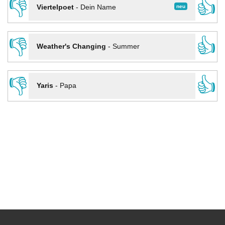
👎
👍
neu
Viertelpoet
-
Dein Name
👎
👍
Weather's Changing
-
Summer
👎
👍
Yaris
-
Papa