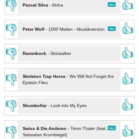
👎
👍
neu
Pascal Silva
-
Aloha
👎
👍
neu
Peter Wolf
-
1000 Meilen - Akustikversion
👎
👍
Rammbock
-
Skinwalker
👎
👍
Skeleton Trap Horse
-
We Will Not Forget the
Epstein Files
👎
👍
Skumbollar
-
Look into My Eyes
👎
👍
neu
Swiss & Die Anderen
-
Timm Thaler (feat.
Sebastian Krumbiegel)