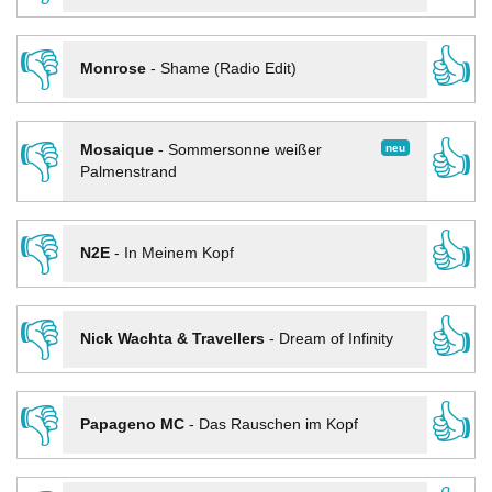
👎
👍
Monrose
-
Shame (Radio Edit)
👎
👍
neu
Mosaique
-
Sommersonne weißer
Palmenstrand
👎
👍
N2E
-
In Meinem Kopf
👎
👍
Nick Wachta & Travellers
-
Dream of Infinity
👎
👍
Papageno MC
-
Das Rauschen im Kopf