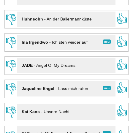
👎
👍
Huhnsohn
-
An der Ballermannküste
👎
👍
neu
Ina Irgendwo
-
Ich steh wieder auf
👎
👍
JADE
-
Angel Of My Dreams
👎
👍
neu
Jaqueline Engel
-
Lass mich raten
👎
👍
Kai Kaos
-
Unsere Nacht