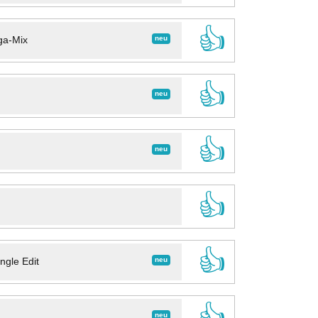
👍
neu
ga-Mix
👍
neu
👍
neu
👍
👍
neu
ngle Edit
👍
neu