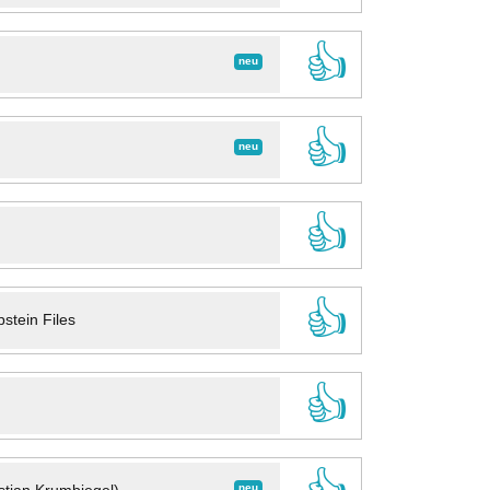
👍
neu
👍
neu
👍
👍
stein Files
👍
neu