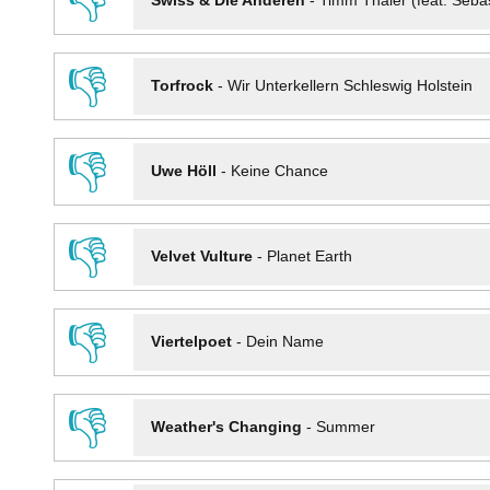
👎
Swiss & Die Anderen
-
Timm Thaler (feat. Seba
👎
Torfrock
-
Wir Unterkellern Schleswig Holstein
👎
Uwe Höll
-
Keine Chance
👎
Velvet Vulture
-
Planet Earth
👎
Viertelpoet
-
Dein Name
👎
Weather's Changing
-
Summer