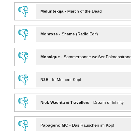
👎
Meluntekijä
-
March of the Dead
👎
Monrose
-
Shame (Radio Edit)
👎
Mosaique
-
Sommersonne weißer Palmenstran
👎
N2E
-
In Meinem Kopf
👎
Nick Wachta & Travellers
-
Dream of Infinity
👎
Papageno MC
-
Das Rauschen im Kopf