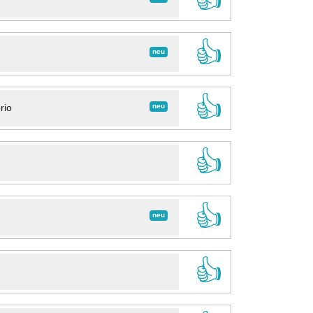
👍
neu
👍
neu
rio
👍
👍
neu
👍