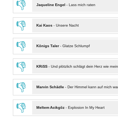
👎
Jaqueline Engel
-
Lass mich raten
👎
Kai Kaos
-
Unsere Nacht
👎
Königs Taler
-
Glatze Schlumpf
👎
KRiSS
-
Und plötzlich schlägt dein Herz wie mei
👎
Marvin Schädle
-
Der Himmel kann auf mich wa
👎
Meltem Acikgöz
-
Explosion In My Heart