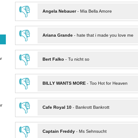
👎
Angela Nebauer
-
Mia Bella Amore
👎
Ariana Grande
-
hate that i made you love me
👎
v
Bert Falko
-
Tu nicht so
👎
BILLY WANTS MORE
-
Too Hot for Heaven
👎
hr
Cafe Royal 10
-
Bankrott Bankrott
👎
Captain Freddy
-
Ms Sehnsucht