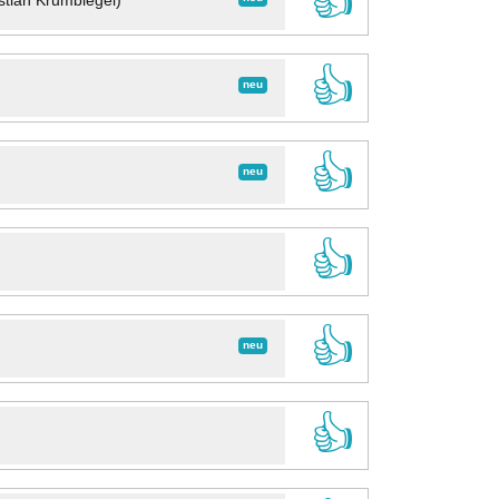
👍
stian Krumbiegel)
👍
neu
👍
neu
👍
👍
neu
👍