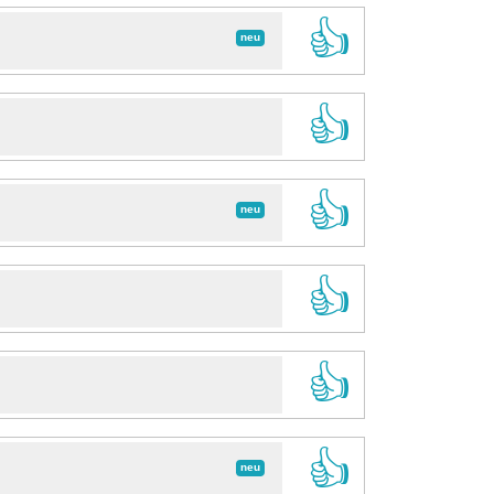
👍
neu
👍
👍
neu
👍
👍
👍
neu