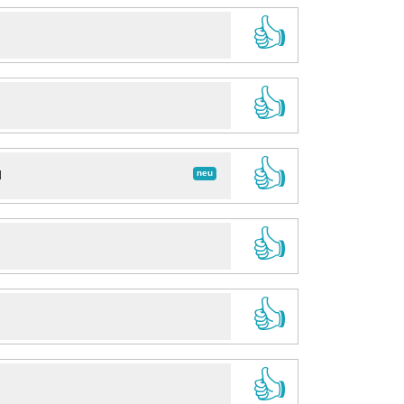
👍
👍
👍
neu
d
👍
👍
👍