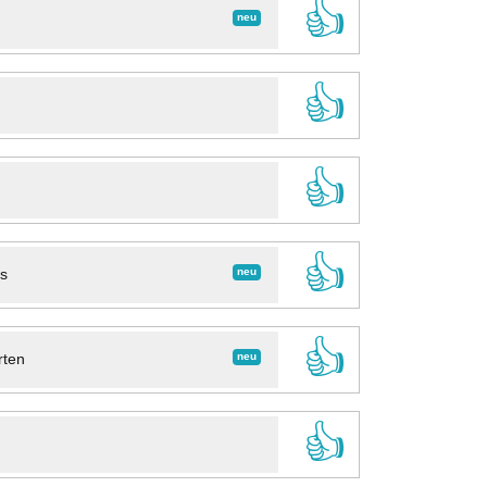
👍
neu
👍
👍
👍
neu
ns
👍
neu
rten
👍