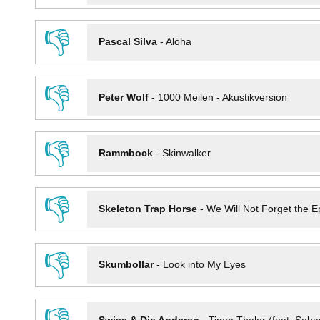
👎
Pascal Silva
-
Aloha
👎
Peter Wolf
-
1000 Meilen - Akustikversion
👎
Rammbock
-
Skinwalker
👎
Skeleton Trap Horse
-
We Will Not Forget the Ep
👎
Skumbollar
-
Look into My Eyes