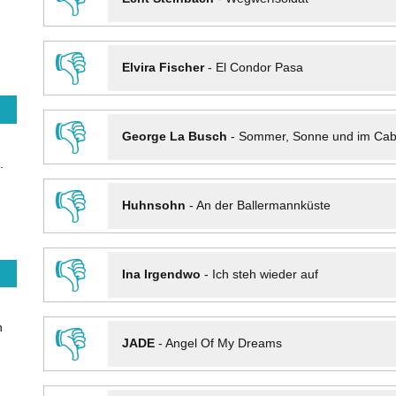
👎
Elvira Fischer
-
El Condor Pasa
👎
George La Busch
-
Sommer, Sonne und im Cab
.
👎
Huhnsohn
-
An der Ballermannküste
👎
Ina Irgendwo
-
Ich steh wieder auf
n
👎
JADE
-
Angel Of My Dreams