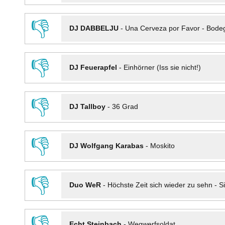
👎
DJ DABBELJU
-
Una Cerveza por Favor - Bode
👎
DJ Feuerapfel
-
Einhörner (Iss sie nicht!)
👎
DJ Tallboy
-
36 Grad
👎
DJ Wolfgang Karabas
-
Moskito
👎
Duo WeR
-
Höchste Zeit sich wieder zu sehn - Si
👎
Echt Steinbach
-
Wegwerfsoldat