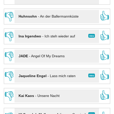
👎
👍
Huhnsohn
-
An der Ballermannküste
👎
👍
neu
Ina Irgendwo
-
Ich steh wieder auf
👎
👍
JADE
-
Angel Of My Dreams
👎
👍
neu
Jaqueline Engel
-
Lass mich raten
👎
👍
Kai Kaos
-
Unsere Nacht