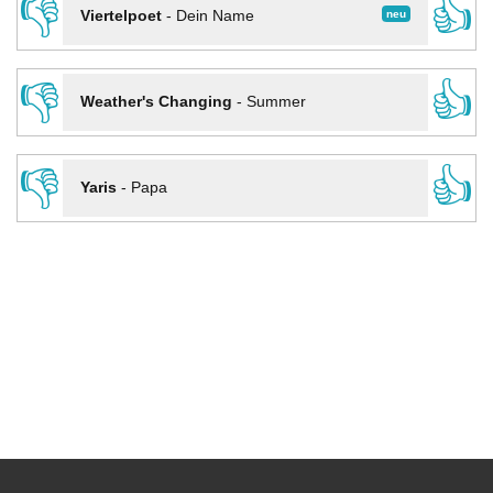
👎
👍
neu
Viertelpoet
-
Dein Name
👎
👍
Weather's Changing
-
Summer
👎
👍
Yaris
-
Papa