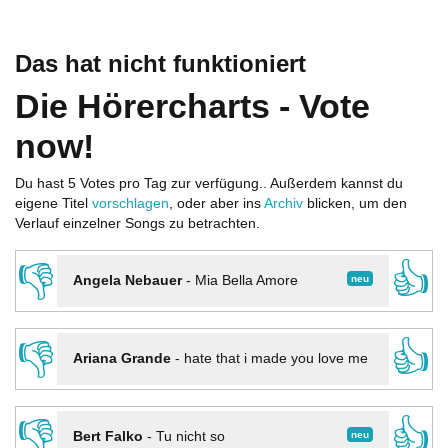
Das hat nicht funktioniert
Die Hörercharts - Vote
now!
Du hast 5 Votes pro Tag zur verfügung.. Außerdem kannst du
eigene Titel
vorschlagen
, oder aber ins
Archiv
blicken, um den
Verlauf einzelner Songs zu betrachten.
👎
👍
neu
Angela Nebauer
-
Mia Bella Amore
👎
👍
Ariana Grande
-
hate that i made you love me
👎
👍
neu
Bert Falko
-
Tu nicht so