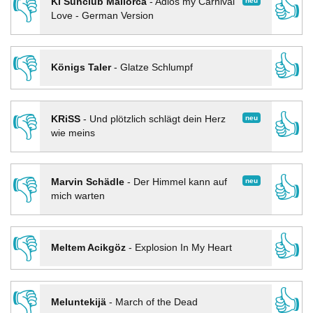
👎
👍
neu
KI Sunclub Mallorca
-
Adios my Carnival
Love - German Version
👎
👍
Königs Taler
-
Glatze Schlumpf
👎
👍
neu
KRiSS
-
Und plötzlich schlägt dein Herz
wie meins
👎
👍
neu
Marvin Schädle
-
Der Himmel kann auf
mich warten
👎
👍
Meltem Acikgöz
-
Explosion In My Heart
👎
👍
Meluntekijä
-
March of the Dead