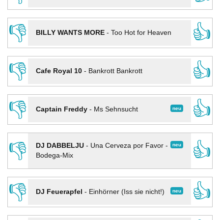
👎
👍
BILLY WANTS MORE
-
Too Hot for Heaven
👎
👍
Cafe Royal 10
-
Bankrott Bankrott
👎
👍
neu
Captain Freddy
-
Ms Sehnsucht
👎
👍
neu
DJ DABBELJU
-
Una Cerveza por Favor -
Bodega-Mix
👎
👍
neu
DJ Feuerapfel
-
Einhörner (Iss sie nicht!)