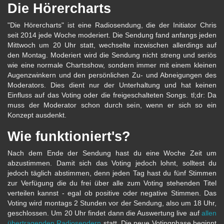
Die Hörercharts
"Die Hörercharts" ist eine Radiosendung, die der Initiator Chris
seit 2014 jede Woche moderiert. Die Sendung fand anfangs jeden
Mittwoch um 20 Uhr statt, wechselte inzwischen allerdings auf
den Montag. Moderiert wird die Sendung nicht streng und seriös
wie eine normale Chartsshow, sondern immer mit einem kleinen
Augenzwinkern und den persönlichen Zu- und Abneigungen des
Moderators. Dies dient nur der Unterhaltung und hat keinen
Einfluss auf das Voting oder die freigeschalteten Songs. tl;dr: Da
muss der Moderator schon durch sein, wenn er sich so ein
Konzept ausdenkt.
Wie funktioniert's?
Nach dem Ende der Sendung hast du eine Woche Zeit um
abzustimmen. Damit sich das Voting jedoch lohnt, solltest du
jedoch täglich abstimmen, denn jeden Tag hast du fünf Stimmen
zur Verfügung die du frei über alle zum Voting stehenden Titel
verteilen kannst - egal ob positive oder negative Stimmen. Das
Voting wird montags 2 Stunden vor der Sendung, also um 18 Uhr,
geschlossen. Um 20 Uhr findet dann die Auswertung live auf
allen
übertragenden Radiosendern
statt. Die neue Votingphase beginnt