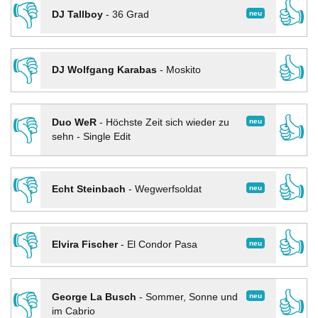
👎
👍
neu
DJ Tallboy
-
36 Grad
👎
👍
DJ Wolfgang Karabas
-
Moskito
👎
👍
neu
Duo WeR
-
Höchste Zeit sich wieder zu
sehn - Single Edit
👎
👍
neu
Echt Steinbach
-
Wegwerfsoldat
👎
👍
neu
Elvira Fischer
-
El Condor Pasa
👎
👍
neu
George La Busch
-
Sommer, Sonne und
im Cabrio