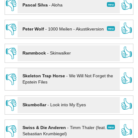
👎
👍
neu
Pascal Silva
-
Aloha
👎
👍
neu
Peter Wolf
-
1000 Meilen - Akustikversion
👎
👍
Rammbock
-
Skinwalker
👎
👍
Skeleton Trap Horse
-
We Will Not Forget the
Epstein Files
👎
👍
Skumbollar
-
Look into My Eyes
👎
👍
neu
Swiss & Die Anderen
-
Timm Thaler (feat.
Sebastian Krumbiegel)