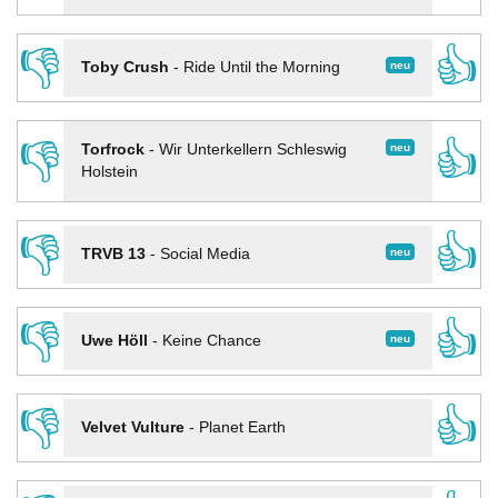
👎
👍
neu
Toby Crush
-
Ride Until the Morning
👎
👍
neu
Torfrock
-
Wir Unterkellern Schleswig
Holstein
👎
👍
neu
TRVB 13
-
Social Media
👎
👍
neu
Uwe Höll
-
Keine Chance
👎
👍
Velvet Vulture
-
Planet Earth