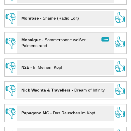
👎
👍
Monrose
-
Shame (Radio Edit)
👎
👍
neu
Mosaique
-
Sommersonne weißer
Palmenstrand
👎
👍
N2E
-
In Meinem Kopf
👎
👍
Nick Wachta & Travellers
-
Dream of Infinity
👎
👍
Papageno MC
-
Das Rauschen im Kopf