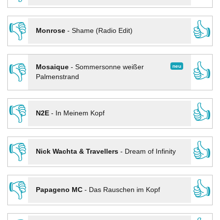
👎
👍
Monrose
-
Shame (Radio Edit)
👎
👍
neu
Mosaique
-
Sommersonne weißer
Palmenstrand
👎
👍
N2E
-
In Meinem Kopf
👎
👍
Nick Wachta & Travellers
-
Dream of Infinity
👎
👍
Papageno MC
-
Das Rauschen im Kopf