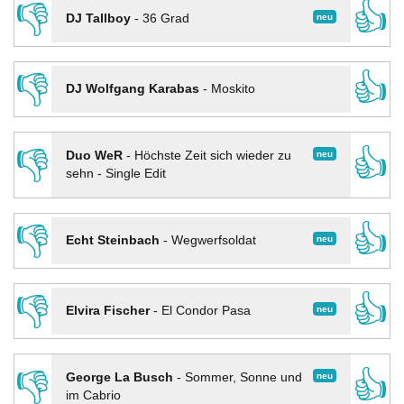
👎
👍
neu
DJ Tallboy
-
36 Grad
👎
👍
DJ Wolfgang Karabas
-
Moskito
👎
👍
neu
Duo WeR
-
Höchste Zeit sich wieder zu
sehn - Single Edit
👎
👍
neu
Echt Steinbach
-
Wegwerfsoldat
👎
👍
neu
Elvira Fischer
-
El Condor Pasa
👎
👍
neu
George La Busch
-
Sommer, Sonne und
im Cabrio