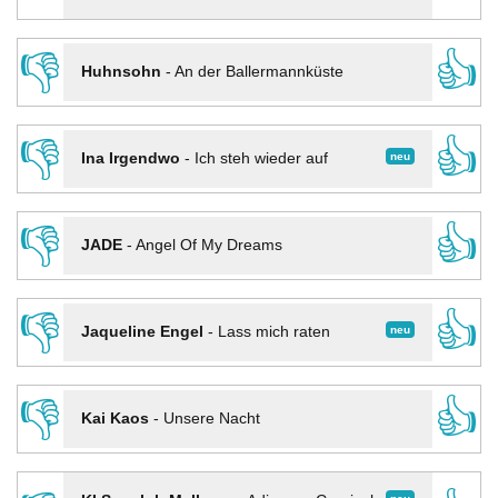
👎
👍
Huhnsohn
-
An der Ballermannküste
👎
👍
neu
Ina Irgendwo
-
Ich steh wieder auf
👎
👍
JADE
-
Angel Of My Dreams
👎
👍
neu
Jaqueline Engel
-
Lass mich raten
👎
👍
Kai Kaos
-
Unsere Nacht