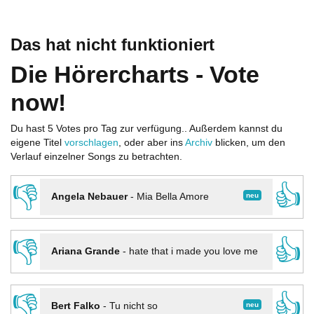
Das hat nicht funktioniert
Die Hörercharts - Vote
now!
Du hast 5 Votes pro Tag zur verfügung.. Außerdem kannst du
eigene Titel
vorschlagen
, oder aber ins
Archiv
blicken, um den
Verlauf einzelner Songs zu betrachten.
👎
👍
neu
Angela Nebauer
-
Mia Bella Amore
👎
👍
Ariana Grande
-
hate that i made you love me
👎
👍
neu
Bert Falko
-
Tu nicht so