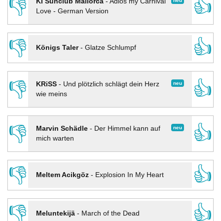
👎
👍
neu
KI Sunclub Mallorca
-
Adios my Carnival
Love - German Version
👎
👍
Königs Taler
-
Glatze Schlumpf
👎
👍
neu
KRiSS
-
Und plötzlich schlägt dein Herz
wie meins
👎
👍
neu
Marvin Schädle
-
Der Himmel kann auf
mich warten
👎
👍
Meltem Acikgöz
-
Explosion In My Heart
👎
👍
Meluntekijä
-
March of the Dead