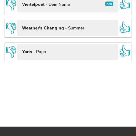
👎
👍
neu
Viertelpoet
-
Dein Name
👎
👍
Weather's Changing
-
Summer
👎
👍
Yaris
-
Papa