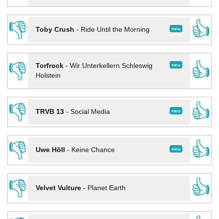
👎
👍
neu
Toby Crush
-
Ride Until the Morning
👎
👍
neu
Torfrock
-
Wir Unterkellern Schleswig
Holstein
👎
👍
neu
TRVB 13
-
Social Media
👎
👍
neu
Uwe Höll
-
Keine Chance
👎
👍
Velvet Vulture
-
Planet Earth