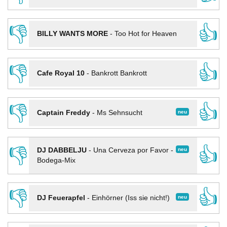
👎
👍
BILLY WANTS MORE
-
Too Hot for Heaven
👎
👍
Cafe Royal 10
-
Bankrott Bankrott
👎
👍
neu
Captain Freddy
-
Ms Sehnsucht
👎
👍
neu
DJ DABBELJU
-
Una Cerveza por Favor -
Bodega-Mix
👎
👍
neu
DJ Feuerapfel
-
Einhörner (Iss sie nicht!)