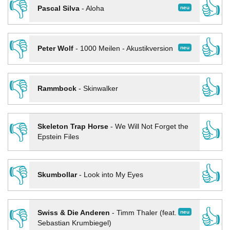
👎
👍
neu
Pascal Silva
-
Aloha
👎
👍
neu
Peter Wolf
-
1000 Meilen - Akustikversion
👎
👍
Rammbock
-
Skinwalker
👎
👍
Skeleton Trap Horse
-
We Will Not Forget the
Epstein Files
👎
👍
Skumbollar
-
Look into My Eyes
👎
👍
neu
Swiss & Die Anderen
-
Timm Thaler (feat.
Sebastian Krumbiegel)