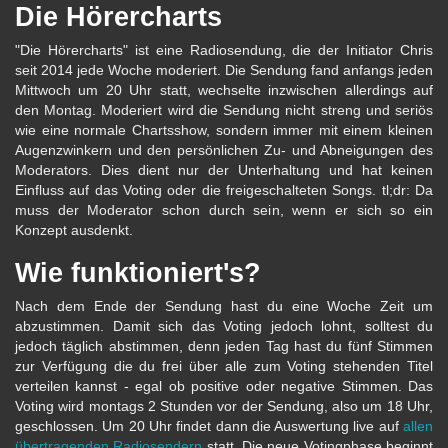
Die Hörercharts
"Die Hörercharts" ist eine Radiosendung, die der Initiator Chris
seit 2014 jede Woche moderiert. Die Sendung fand anfangs jeden
Mittwoch um 20 Uhr statt, wechselte inzwischen allerdings auf
den Montag. Moderiert wird die Sendung nicht streng und seriös
wie eine normale Chartsshow, sondern immer mit einem kleinen
Augenzwinkern und den persönlichen Zu- und Abneigungen des
Moderators. Dies dient nur der Unterhaltung und hat keinen
Einfluss auf das Voting oder die freigeschalteten Songs. tl;dr: Da
muss der Moderator schon durch sein, wenn er sich so ein
Konzept ausdenkt.
Wie funktioniert's?
Nach dem Ende der Sendung hast du eine Woche Zeit um
abzustimmen. Damit sich das Voting jedoch lohnt, solltest du
jedoch täglich abstimmen, denn jeden Tag hast du fünf Stimmen
zur Verfügung die du frei über alle zum Voting stehenden Titel
verteilen kannst - egal ob positive oder negative Stimmen. Das
Voting wird montags 2 Stunden vor der Sendung, also um 18 Uhr,
geschlossen. Um 20 Uhr findet dann die Auswertung live auf
allen
übertragenden Radiosendern
statt. Die neue Votingphase beginnt