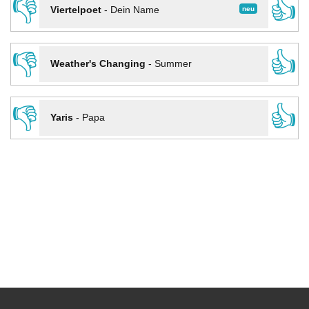
👎
👍
neu
Viertelpoet
-
Dein Name
👎
👍
Weather's Changing
-
Summer
👎
👍
Yaris
-
Papa