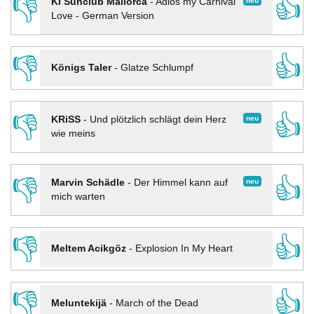
👎
👍
neu
KI Sunclub Mallorca
-
Adios my Carnival
Love - German Version
👎
👍
Königs Taler
-
Glatze Schlumpf
👎
👍
neu
KRiSS
-
Und plötzlich schlägt dein Herz
wie meins
👎
👍
neu
Marvin Schädle
-
Der Himmel kann auf
mich warten
👎
👍
Meltem Acikgöz
-
Explosion In My Heart
👎
👍
Meluntekijä
-
March of the Dead