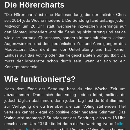
Die Hörercharts
"Die Hörercharts" ist eine Radiosendung, die der Initiator Chris
seit 2014 jede Woche moderiert. Die Sendung fand anfangs jeden
Mittwoch um 20 Uhr statt, wechselte inzwischen allerdings auf
den Montag. Moderiert wird die Sendung nicht streng und seriös
wie eine normale Chartsshow, sondern immer mit einem kleinen
Augenzwinkern und den persönlichen Zu- und Abneigungen des
Moderators. Dies dient nur der Unterhaltung und hat keinen
Einfluss auf das Voting oder die freigeschalteten Songs. tl;dr: Da
muss der Moderator schon durch sein, wenn er sich so ein
Konzept ausdenkt.
Wie funktioniert's?
Nach dem Ende der Sendung hast du eine Woche Zeit um
abzustimmen. Damit sich das Voting jedoch lohnt, solltest du
jedoch täglich abstimmen, denn jeden Tag hast du fünf Stimmen
zur Verfügung die du frei über alle zum Voting stehenden Titel
verteilen kannst - egal ob positive oder negative Stimmen. Das
Voting wird montags 2 Stunden vor der Sendung, also um 18 Uhr,
geschlossen. Um 20 Uhr findet dann die Auswertung live auf
allen
übertragenden Radiosendern
statt. Die neue Votingphase beginnt