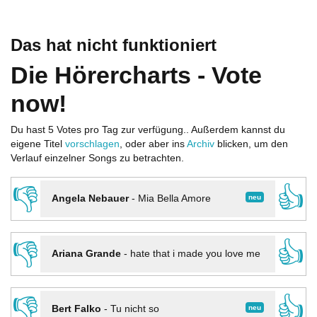
Das hat nicht funktioniert
Die Hörercharts - Vote
now!
Du hast 5 Votes pro Tag zur verfügung.. Außerdem kannst du
eigene Titel
vorschlagen
, oder aber ins
Archiv
blicken, um den
Verlauf einzelner Songs zu betrachten.
👎
👍
neu
Angela Nebauer
-
Mia Bella Amore
👎
👍
Ariana Grande
-
hate that i made you love me
👎
👍
neu
Bert Falko
-
Tu nicht so