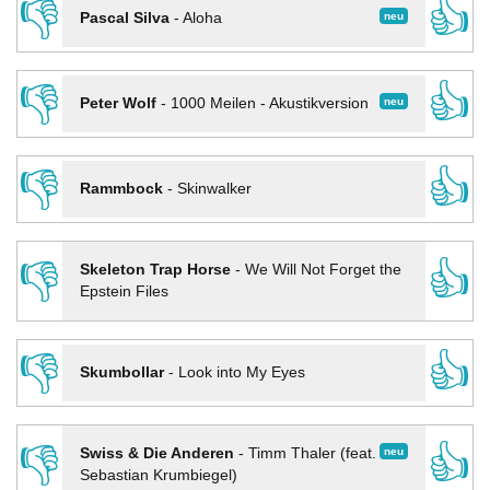
👎
👍
neu
Pascal Silva
-
Aloha
👎
👍
neu
Peter Wolf
-
1000 Meilen - Akustikversion
👎
👍
Rammbock
-
Skinwalker
👎
👍
Skeleton Trap Horse
-
We Will Not Forget the
Epstein Files
👎
👍
Skumbollar
-
Look into My Eyes
👎
👍
neu
Swiss & Die Anderen
-
Timm Thaler (feat.
Sebastian Krumbiegel)