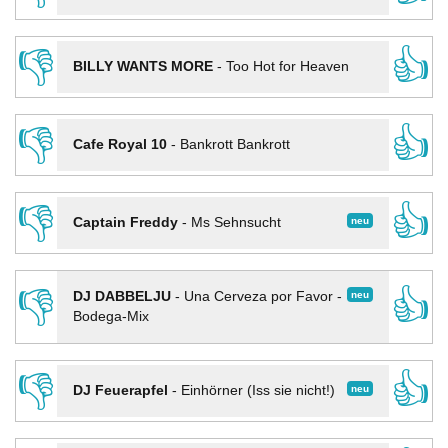
👎
👍
BILLY WANTS MORE
-
Too Hot for Heaven
👎
👍
Cafe Royal 10
-
Bankrott Bankrott
👎
👍
neu
Captain Freddy
-
Ms Sehnsucht
👎
👍
neu
DJ DABBELJU
-
Una Cerveza por Favor -
Bodega-Mix
👎
👍
neu
DJ Feuerapfel
-
Einhörner (Iss sie nicht!)