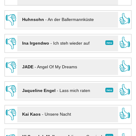
👎
👍
Huhnsohn
-
An der Ballermannküste
👎
👍
neu
Ina Irgendwo
-
Ich steh wieder auf
👎
👍
JADE
-
Angel Of My Dreams
👎
👍
neu
Jaqueline Engel
-
Lass mich raten
👎
👍
Kai Kaos
-
Unsere Nacht