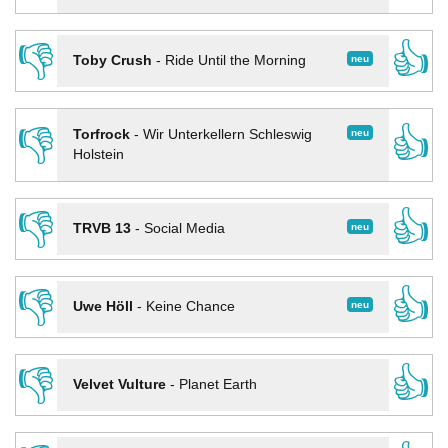
👎
👍
neu
Toby Crush
-
Ride Until the Morning
👎
👍
neu
Torfrock
-
Wir Unterkellern Schleswig
Holstein
👎
👍
neu
TRVB 13
-
Social Media
👎
👍
neu
Uwe Höll
-
Keine Chance
👎
👍
Velvet Vulture
-
Planet Earth