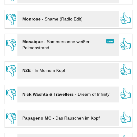
👎
👍
Monrose
-
Shame (Radio Edit)
👎
👍
neu
Mosaique
-
Sommersonne weißer
Palmenstrand
👎
👍
N2E
-
In Meinem Kopf
👎
👍
Nick Wachta & Travellers
-
Dream of Infinity
👎
👍
Papageno MC
-
Das Rauschen im Kopf