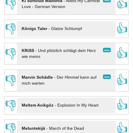
👎
👍
neu
KI Sunclub Mallorca
-
Adios my Carnival
Love - German Version
👎
👍
Königs Taler
-
Glatze Schlumpf
👎
👍
neu
KRiSS
-
Und plötzlich schlägt dein Herz
wie meins
👎
👍
neu
Marvin Schädle
-
Der Himmel kann auf
mich warten
👎
👍
Meltem Acikgöz
-
Explosion In My Heart
👎
👍
Meluntekijä
-
March of the Dead