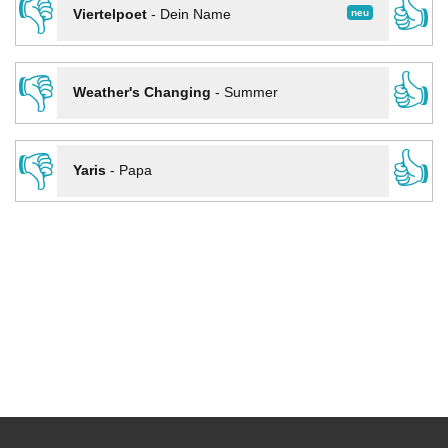
👎
👍
neu
Viertelpoet
-
Dein Name
👎
👍
Weather's Changing
-
Summer
👎
👍
Yaris
-
Papa