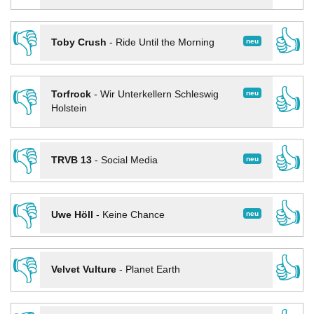
👎
👍
neu
Toby Crush
-
Ride Until the Morning
👎
👍
neu
Torfrock
-
Wir Unterkellern Schleswig
Holstein
👎
👍
neu
TRVB 13
-
Social Media
👎
👍
neu
Uwe Höll
-
Keine Chance
👎
👍
Velvet Vulture
-
Planet Earth