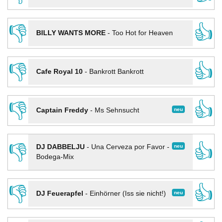
👎
👍
BILLY WANTS MORE
-
Too Hot for Heaven
👎
👍
Cafe Royal 10
-
Bankrott Bankrott
👎
👍
neu
Captain Freddy
-
Ms Sehnsucht
👎
👍
neu
DJ DABBELJU
-
Una Cerveza por Favor -
Bodega-Mix
👎
👍
neu
DJ Feuerapfel
-
Einhörner (Iss sie nicht!)