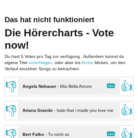
Das hat nicht funktioniert
Die Hörercharts - Vote
now!
Du hast 5 Votes pro Tag zur verfügung.. Außerdem kannst du
eigene Titel
vorschlagen
, oder aber ins
Archiv
blicken, um den
Verlauf einzelner Songs zu betrachten.
👎
👍
neu
Angela Nebauer
-
Mia Bella Amore
👎
👍
Ariana Grande
-
hate that i made you love me
👎
👍
neu
Bert Falko
-
Tu nicht so