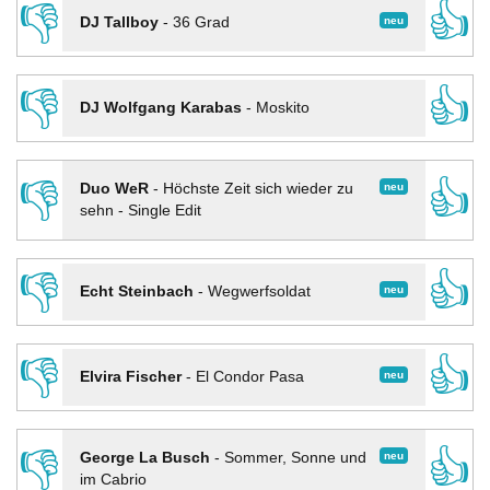
👎
👍
neu
DJ Tallboy
-
36 Grad
👎
👍
DJ Wolfgang Karabas
-
Moskito
👎
👍
neu
Duo WeR
-
Höchste Zeit sich wieder zu
sehn - Single Edit
👎
👍
neu
Echt Steinbach
-
Wegwerfsoldat
👎
👍
neu
Elvira Fischer
-
El Condor Pasa
👎
👍
neu
George La Busch
-
Sommer, Sonne und
im Cabrio