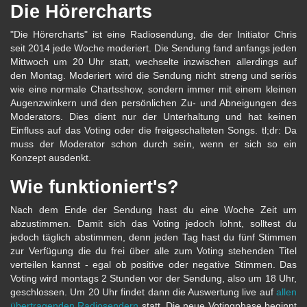
Die Hörercharts
"Die Hörercharts" ist eine Radiosendung, die der Initiator Chris
seit 2014 jede Woche moderiert. Die Sendung fand anfangs jeden
Mittwoch um 20 Uhr statt, wechselte inzwischen allerdings auf
den Montag. Moderiert wird die Sendung nicht streng und seriös
wie eine normale Chartsshow, sondern immer mit einem kleinen
Augenzwinkern und den persönlichen Zu- und Abneigungen des
Moderators. Dies dient nur der Unterhaltung und hat keinen
Einfluss auf das Voting oder die freigeschalteten Songs. tl;dr: Da
muss der Moderator schon durch sein, wenn er sich so ein
Konzept ausdenkt.
Wie funktioniert's?
Nach dem Ende der Sendung hast du eine Woche Zeit um
abzustimmen. Damit sich das Voting jedoch lohnt, solltest du
jedoch täglich abstimmen, denn jeden Tag hast du fünf Stimmen
zur Verfügung die du frei über alle zum Voting stehenden Titel
verteilen kannst - egal ob positive oder negative Stimmen. Das
Voting wird montags 2 Stunden vor der Sendung, also um 18 Uhr,
geschlossen. Um 20 Uhr findet dann die Auswertung live auf
allen
übertragenden Radiosendern
statt. Die neue Votingphase beginnt