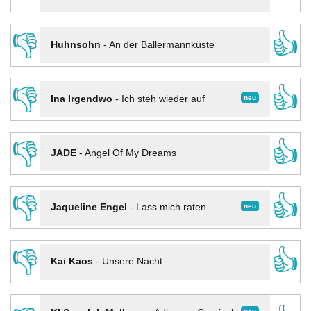
👎
👍
Huhnsohn
-
An der Ballermannküste
👎
👍
neu
Ina Irgendwo
-
Ich steh wieder auf
👎
👍
JADE
-
Angel Of My Dreams
👎
👍
neu
Jaqueline Engel
-
Lass mich raten
👎
👍
Kai Kaos
-
Unsere Nacht