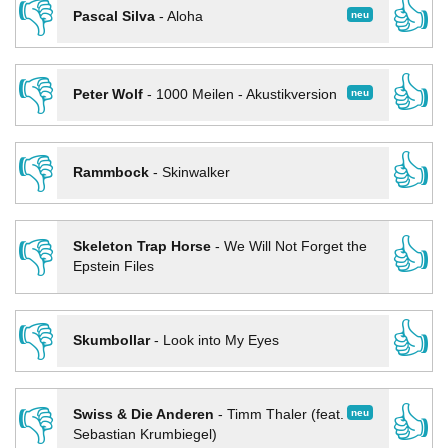
👎
👍
neu
Pascal Silva
-
Aloha
👎
👍
neu
Peter Wolf
-
1000 Meilen - Akustikversion
👎
👍
Rammbock
-
Skinwalker
👎
👍
Skeleton Trap Horse
-
We Will Not Forget the
Epstein Files
👎
👍
Skumbollar
-
Look into My Eyes
👎
👍
neu
Swiss & Die Anderen
-
Timm Thaler (feat.
Sebastian Krumbiegel)