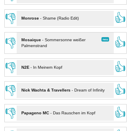
👎
👍
Monrose
-
Shame (Radio Edit)
👎
👍
neu
Mosaique
-
Sommersonne weißer
Palmenstrand
👎
👍
N2E
-
In Meinem Kopf
👎
👍
Nick Wachta & Travellers
-
Dream of Infinity
👎
👍
Papageno MC
-
Das Rauschen im Kopf