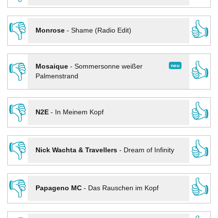
👎
👍
Monrose
-
Shame (Radio Edit)
👎
👍
neu
Mosaique
-
Sommersonne weißer
Palmenstrand
👎
👍
N2E
-
In Meinem Kopf
👎
👍
Nick Wachta & Travellers
-
Dream of Infinity
👎
👍
Papageno MC
-
Das Rauschen im Kopf