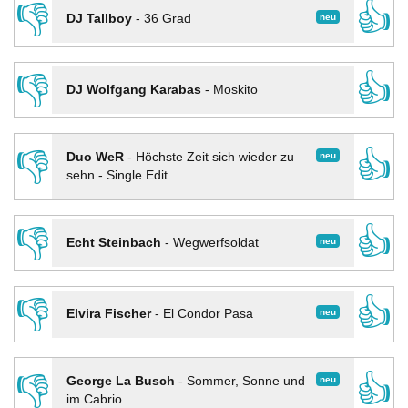
👎
👍
neu
DJ Tallboy
-
36 Grad
👎
👍
DJ Wolfgang Karabas
-
Moskito
👎
👍
neu
Duo WeR
-
Höchste Zeit sich wieder zu
sehn - Single Edit
👎
👍
neu
Echt Steinbach
-
Wegwerfsoldat
👎
👍
neu
Elvira Fischer
-
El Condor Pasa
👎
👍
neu
George La Busch
-
Sommer, Sonne und
im Cabrio