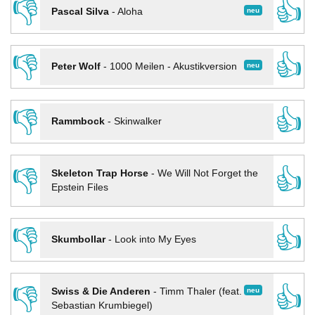
👎
👍
neu
Pascal Silva
-
Aloha
👎
👍
neu
Peter Wolf
-
1000 Meilen - Akustikversion
👎
👍
Rammbock
-
Skinwalker
👎
👍
Skeleton Trap Horse
-
We Will Not Forget the
Epstein Files
👎
👍
Skumbollar
-
Look into My Eyes
👎
👍
neu
Swiss & Die Anderen
-
Timm Thaler (feat.
Sebastian Krumbiegel)