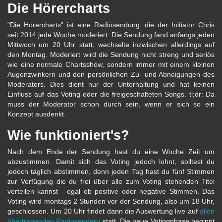
Die Hörercharts
"Die Hörercharts" ist eine Radiosendung, die der Initiator Chris
seit 2014 jede Woche moderiert. Die Sendung fand anfangs jeden
Mittwoch um 20 Uhr statt, wechselte inzwischen allerdings auf
den Montag. Moderiert wird die Sendung nicht streng und seriös
wie eine normale Chartsshow, sondern immer mit einem kleinen
Augenzwinkern und den persönlichen Zu- und Abneigungen des
Moderators. Dies dient nur der Unterhaltung und hat keinen
Einfluss auf das Voting oder die freigeschalteten Songs. tl;dr: Da
muss der Moderator schon durch sein, wenn er sich so ein
Konzept ausdenkt.
Wie funktioniert's?
Nach dem Ende der Sendung hast du eine Woche Zeit um
abzustimmen. Damit sich das Voting jedoch lohnt, solltest du
jedoch täglich abstimmen, denn jeden Tag hast du fünf Stimmen
zur Verfügung die du frei über alle zum Voting stehenden Titel
verteilen kannst - egal ob positive oder negative Stimmen. Das
Voting wird montags 2 Stunden vor der Sendung, also um 18 Uhr,
geschlossen. Um 20 Uhr findet dann die Auswertung live auf
allen
übertragenden Radiosendern
statt. Die neue Votingphase beginnt