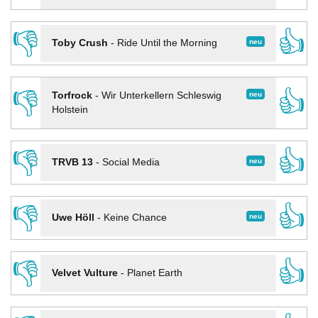
👎
👍
neu
Toby Crush
-
Ride Until the Morning
👎
👍
neu
Torfrock
-
Wir Unterkellern Schleswig
Holstein
👎
👍
neu
TRVB 13
-
Social Media
👎
👍
neu
Uwe Höll
-
Keine Chance
👎
👍
Velvet Vulture
-
Planet Earth