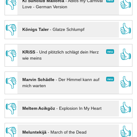
👎
👍
neu
KI Sunclub Mallorca
-
Adios my Carnival
Love - German Version
👎
👍
Königs Taler
-
Glatze Schlumpf
👎
👍
neu
KRiSS
-
Und plötzlich schlägt dein Herz
wie meins
👎
👍
neu
Marvin Schädle
-
Der Himmel kann auf
mich warten
👎
👍
Meltem Acikgöz
-
Explosion In My Heart
👎
👍
Meluntekijä
-
March of the Dead