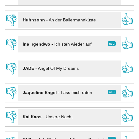
👎
👍
Huhnsohn
-
An der Ballermannküste
👎
👍
neu
Ina Irgendwo
-
Ich steh wieder auf
👎
👍
JADE
-
Angel Of My Dreams
👎
👍
neu
Jaqueline Engel
-
Lass mich raten
👎
👍
Kai Kaos
-
Unsere Nacht