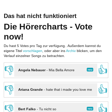
Das hat nicht funktioniert
Die Hörercharts - Vote
now!
Du hast 5 Votes pro Tag zur verfügung.. Außerdem kannst du
eigene Titel
vorschlagen
, oder aber ins
Archiv
blicken, um den
Verlauf einzelner Songs zu betrachten.
👎
👍
neu
Angela Nebauer
-
Mia Bella Amore
👎
👍
Ariana Grande
-
hate that i made you love me
👎
👍
neu
Bert Falko
-
Tu nicht so