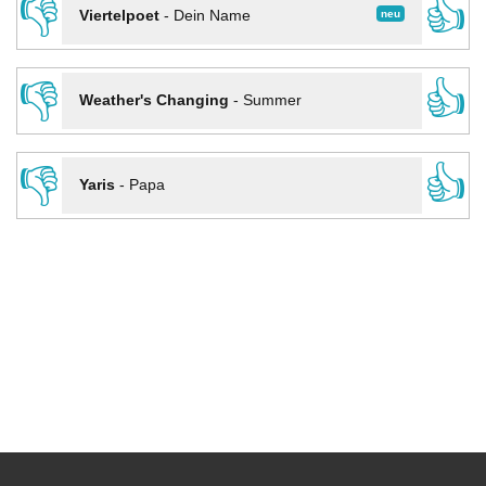
👎
👍
neu
Viertelpoet
-
Dein Name
👎
👍
Weather's Changing
-
Summer
👎
👍
Yaris
-
Papa