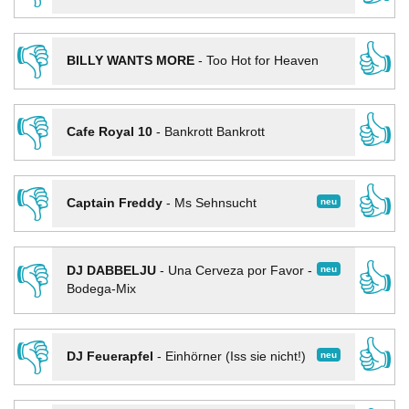
👎
👍
BILLY WANTS MORE
-
Too Hot for Heaven
👎
👍
Cafe Royal 10
-
Bankrott Bankrott
👎
👍
neu
Captain Freddy
-
Ms Sehnsucht
👎
👍
neu
DJ DABBELJU
-
Una Cerveza por Favor -
Bodega-Mix
👎
👍
neu
DJ Feuerapfel
-
Einhörner (Iss sie nicht!)