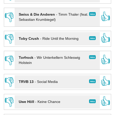
👎
👍
neu
Swiss & Die Anderen
-
Timm Thaler (feat.
Sebastian Krumbiegel)
👎
👍
neu
Toby Crush
-
Ride Until the Morning
👎
👍
neu
Torfrock
-
Wir Unterkellern Schleswig
Holstein
👎
👍
neu
TRVB 13
-
Social Media
👎
👍
neu
Uwe Höll
-
Keine Chance