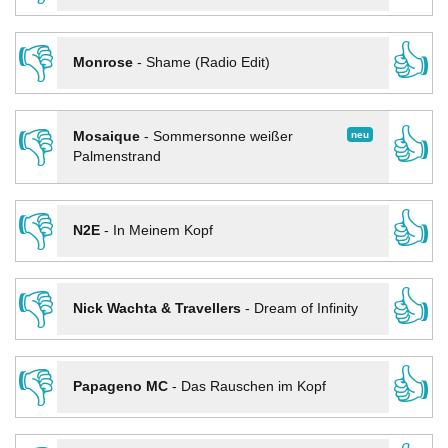
👎
👍
Monrose
-
Shame (Radio Edit)
👎
👍
neu
Mosaique
-
Sommersonne weißer
Palmenstrand
👎
👍
N2E
-
In Meinem Kopf
👎
👍
Nick Wachta & Travellers
-
Dream of Infinity
👎
👍
Papageno MC
-
Das Rauschen im Kopf