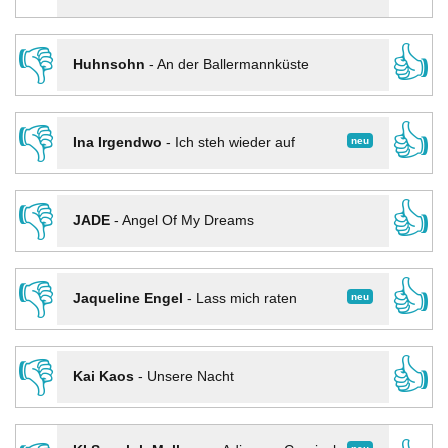
👎
👍
Huhnsohn
-
An der Ballermannküste
👎
👍
neu
Ina Irgendwo
-
Ich steh wieder auf
👎
👍
JADE
-
Angel Of My Dreams
👎
👍
neu
Jaqueline Engel
-
Lass mich raten
👎
👍
Kai Kaos
-
Unsere Nacht