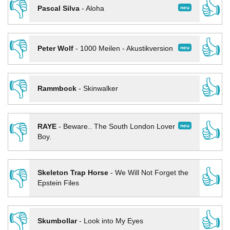
👎
👍
neu
Pascal Silva
-
Aloha
👎
👍
neu
Peter Wolf
-
1000 Meilen - Akustikversion
👎
👍
Rammbock
-
Skinwalker
👎
👍
neu
RAYE
-
Beware.. The South London Lover
Boy.
👎
👍
Skeleton Trap Horse
-
We Will Not Forget the
Epstein Files
👎
👍
Skumbollar
-
Look into My Eyes