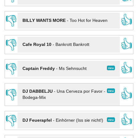
👎
👍
BILLY WANTS MORE
-
Too Hot for Heaven
👎
👍
Cafe Royal 10
-
Bankrott Bankrott
👎
👍
neu
Captain Freddy
-
Ms Sehnsucht
👎
👍
neu
DJ DABBELJU
-
Una Cerveza por Favor -
Bodega-Mix
👎
👍
neu
DJ Feuerapfel
-
Einhörner (Iss sie nicht!)