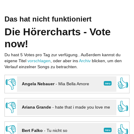
Das hat nicht funktioniert
Die Hörercharts - Vote
now!
Du hast 5 Votes pro Tag zur verfügung.. Außerdem kannst du
eigene Titel
vorschlagen
, oder aber ins
Archiv
blicken, um den
Verlauf einzelner Songs zu betrachten.
👎
👍
neu
Angela Nebauer
-
Mia Bella Amore
👎
👍
Ariana Grande
-
hate that i made you love me
👎
👍
neu
Bert Falko
-
Tu nicht so