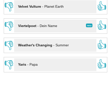
👎
👍
Velvet Vulture
-
Planet Earth
👎
👍
neu
Viertelpoet
-
Dein Name
👎
👍
Weather's Changing
-
Summer
👎
👍
Yaris
-
Papa