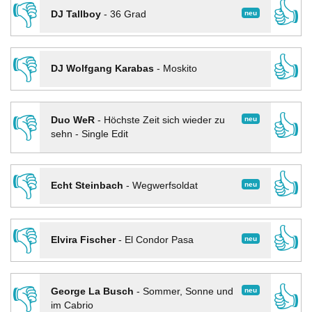
👎
👍
neu
DJ Tallboy
-
36 Grad
👎
👍
DJ Wolfgang Karabas
-
Moskito
👎
👍
neu
Duo WeR
-
Höchste Zeit sich wieder zu
sehn - Single Edit
👎
👍
neu
Echt Steinbach
-
Wegwerfsoldat
👎
👍
neu
Elvira Fischer
-
El Condor Pasa
👎
👍
neu
George La Busch
-
Sommer, Sonne und
im Cabrio