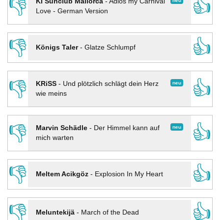
👎
👍
neu
KI Sunclub Mallorca
-
Adios my Carnival
Love - German Version
👎
👍
Königs Taler
-
Glatze Schlumpf
👎
👍
neu
KRiSS
-
Und plötzlich schlägt dein Herz
wie meins
👎
👍
neu
Marvin Schädle
-
Der Himmel kann auf
mich warten
👎
👍
Meltem Acikgöz
-
Explosion In My Heart
👎
👍
Meluntekijä
-
March of the Dead