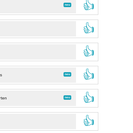
👍
neu
👍
👍
👍
neu
ns
👍
neu
rten
👍