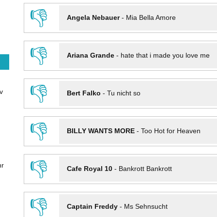
👎
Angela Nebauer
-
Mia Bella Amore
👎
Ariana Grande
-
hate that i made you love me
👎
v
Bert Falko
-
Tu nicht so
👎
BILLY WANTS MORE
-
Too Hot for Heaven
👎
hr
Cafe Royal 10
-
Bankrott Bankrott
👎
Captain Freddy
-
Ms Sehnsucht