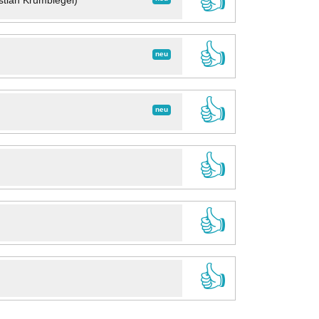
👍
stian Krumbiegel)
👍
neu
👍
neu
👍
👍
👍