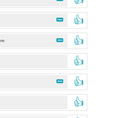
👍
neu
👍
neu
rio
👍
👍
neu
👍