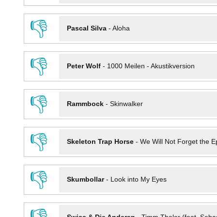
👎
Pascal Silva
-
Aloha
👎
Peter Wolf
-
1000 Meilen - Akustikversion
👎
Rammbock
-
Skinwalker
👎
Skeleton Trap Horse
-
We Will Not Forget the Ep
👎
Skumbollar
-
Look into My Eyes