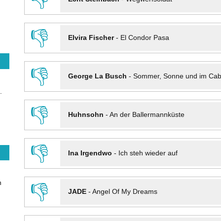
👎
Elvira Fischer
-
El Condor Pasa
👎
George La Busch
-
Sommer, Sonne und im Cab
.
👎
Huhnsohn
-
An der Ballermannküste
👎
Ina Irgendwo
-
Ich steh wieder auf
n
👎
JADE
-
Angel Of My Dreams