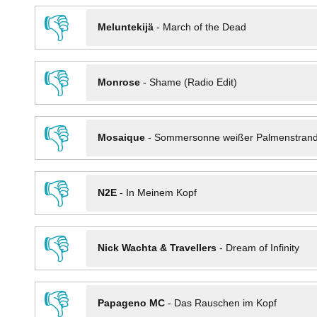
👎
Meluntekijä
-
March of the Dead
👎
Monrose
-
Shame (Radio Edit)
👎
Mosaique
-
Sommersonne weißer Palmenstran
👎
N2E
-
In Meinem Kopf
👎
Nick Wachta & Travellers
-
Dream of Infinity
👎
Papageno MC
-
Das Rauschen im Kopf