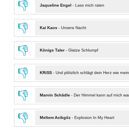
👎
Jaqueline Engel
-
Lass mich raten
👎
Kai Kaos
-
Unsere Nacht
👎
Königs Taler
-
Glatze Schlumpf
👎
KRiSS
-
Und plötzlich schlägt dein Herz wie mei
👎
Marvin Schädle
-
Der Himmel kann auf mich wa
👎
Meltem Acikgöz
-
Explosion In My Heart