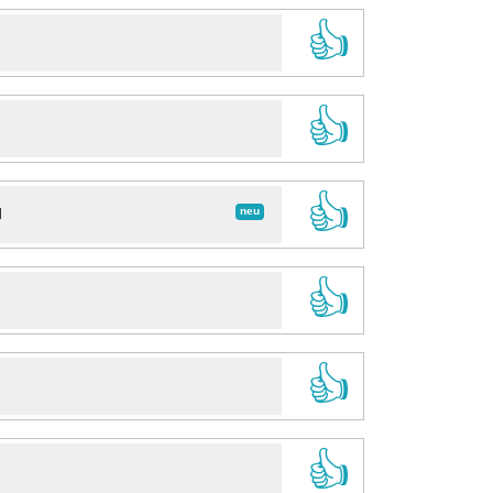
👍
👍
👍
neu
d
👍
👍
👍