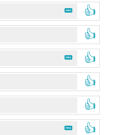
👍
neu
👍
👍
neu
👍
👍
👍
neu