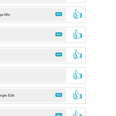
👍
neu
ga-Mix
👍
neu
👍
neu
👍
👍
neu
ngle Edit
👍
neu