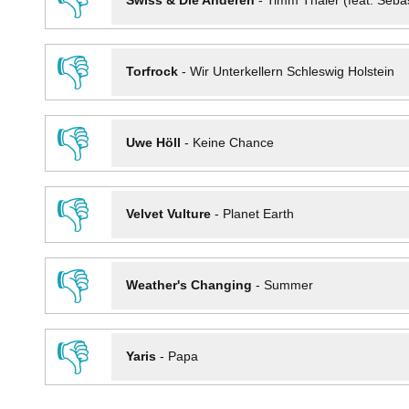
👎
Swiss & Die Anderen
-
Timm Thaler (feat. Seba
👎
Torfrock
-
Wir Unterkellern Schleswig Holstein
👎
Uwe Höll
-
Keine Chance
👎
Velvet Vulture
-
Planet Earth
👎
Weather's Changing
-
Summer
👎
Yaris
-
Papa