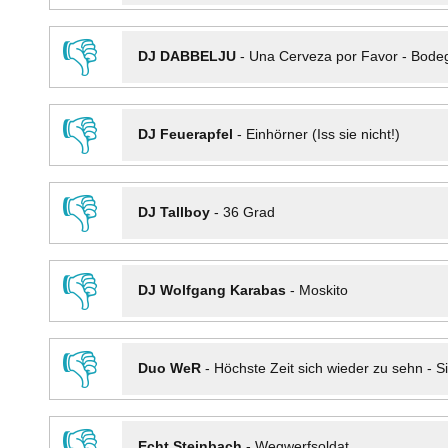
👎
DJ DABBELJU
-
Una Cerveza por Favor - Bode
👎
DJ Feuerapfel
-
Einhörner (Iss sie nicht!)
👎
DJ Tallboy
-
36 Grad
👎
DJ Wolfgang Karabas
-
Moskito
👎
Duo WeR
-
Höchste Zeit sich wieder zu sehn - Si
👎
Echt Steinbach
-
Wegwerfsoldat