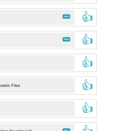
👍
neu
👍
neu
👍
👍
stein Files
👍
neu