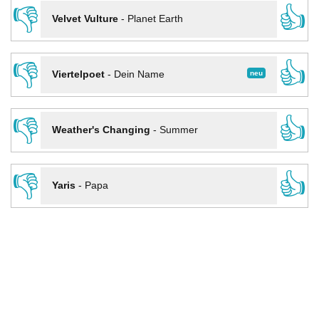
👎
👍
Velvet Vulture
-
Planet Earth
👎
👍
neu
Viertelpoet
-
Dein Name
👎
👍
Weather's Changing
-
Summer
👎
👍
Yaris
-
Papa