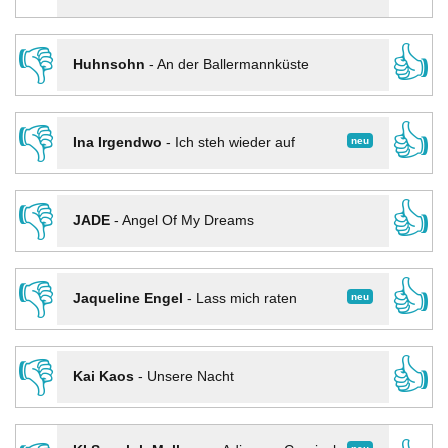
👎
👍
Huhnsohn
-
An der Ballermannküste
👎
👍
neu
Ina Irgendwo
-
Ich steh wieder auf
👎
👍
JADE
-
Angel Of My Dreams
👎
👍
neu
Jaqueline Engel
-
Lass mich raten
👎
👍
Kai Kaos
-
Unsere Nacht