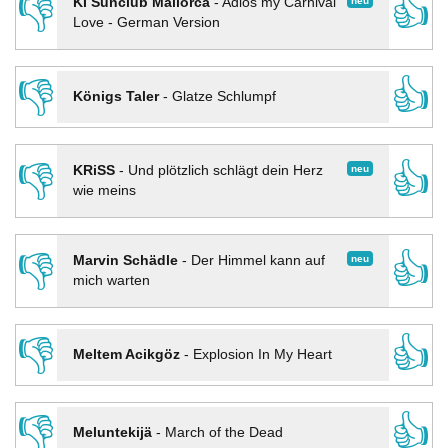
👎
👍
neu
KI Sunclub Mallorca
-
Adios my Carnival
Love - German Version
👎
👍
Königs Taler
-
Glatze Schlumpf
👎
👍
neu
KRiSS
-
Und plötzlich schlägt dein Herz
wie meins
👎
👍
neu
Marvin Schädle
-
Der Himmel kann auf
mich warten
👎
👍
Meltem Acikgöz
-
Explosion In My Heart
👎
👍
Meluntekijä
-
March of the Dead