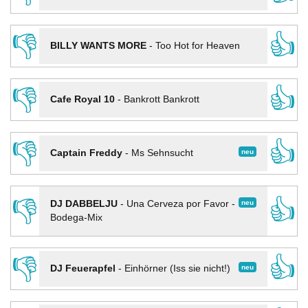
👎
👍
BILLY WANTS MORE
-
Too Hot for Heaven
👎
👍
Cafe Royal 10
-
Bankrott Bankrott
👎
👍
neu
Captain Freddy
-
Ms Sehnsucht
👎
👍
neu
DJ DABBELJU
-
Una Cerveza por Favor -
Bodega-Mix
👎
👍
neu
DJ Feuerapfel
-
Einhörner (Iss sie nicht!)