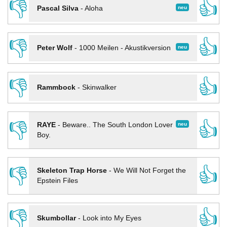
👎
👍
neu
Pascal Silva
-
Aloha
👎
👍
neu
Peter Wolf
-
1000 Meilen - Akustikversion
👎
👍
Rammbock
-
Skinwalker
👎
👍
neu
RAYE
-
Beware.. The South London Lover
Boy.
👎
👍
Skeleton Trap Horse
-
We Will Not Forget the
Epstein Files
👎
👍
Skumbollar
-
Look into My Eyes