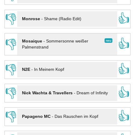
👎
👍
Monrose
-
Shame (Radio Edit)
👎
👍
neu
Mosaique
-
Sommersonne weißer
Palmenstrand
👎
👍
N2E
-
In Meinem Kopf
👎
👍
Nick Wachta & Travellers
-
Dream of Infinity
👎
👍
Papageno MC
-
Das Rauschen im Kopf