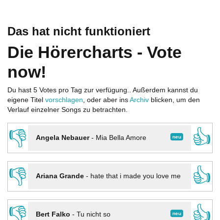
Das hat nicht funktioniert
Die Hörercharts - Vote
now!
Du hast 5 Votes pro Tag zur verfügung.. Außerdem kannst du
eigene Titel
vorschlagen
, oder aber ins
Archiv
blicken, um den
Verlauf einzelner Songs zu betrachten.
👎
👍
neu
Angela Nebauer
-
Mia Bella Amore
👎
👍
Ariana Grande
-
hate that i made you love me
👎
👍
neu
Bert Falko
-
Tu nicht so