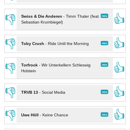
👎
👍
neu
Swiss & Die Anderen
-
Timm Thaler (feat.
Sebastian Krumbiegel)
👎
👍
neu
Toby Crush
-
Ride Until the Morning
👎
👍
neu
Torfrock
-
Wir Unterkellern Schleswig
Holstein
👎
👍
neu
TRVB 13
-
Social Media
👎
👍
neu
Uwe Höll
-
Keine Chance