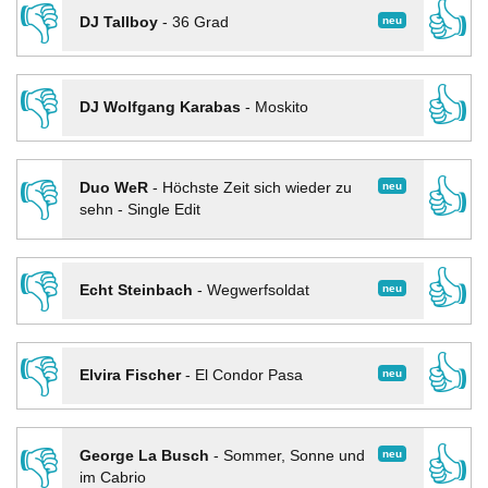
👎
👍
neu
DJ Tallboy
-
36 Grad
👎
👍
DJ Wolfgang Karabas
-
Moskito
👎
👍
neu
Duo WeR
-
Höchste Zeit sich wieder zu
sehn - Single Edit
👎
👍
neu
Echt Steinbach
-
Wegwerfsoldat
👎
👍
neu
Elvira Fischer
-
El Condor Pasa
👎
👍
neu
George La Busch
-
Sommer, Sonne und
im Cabrio