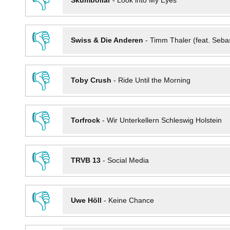
👎
Skumbollar
-
Look into My Eyes
👎
Swiss & Die Anderen
-
Timm Thaler (feat. Seba
👎
Toby Crush
-
Ride Until the Morning
👎
Torfrock
-
Wir Unterkellern Schleswig Holstein
👎
TRVB 13
-
Social Media
👎
Uwe Höll
-
Keine Chance