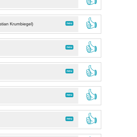
👍
👍
neu
stian Krumbiegel)
👍
neu
👍
neu
👍
neu
👍
neu