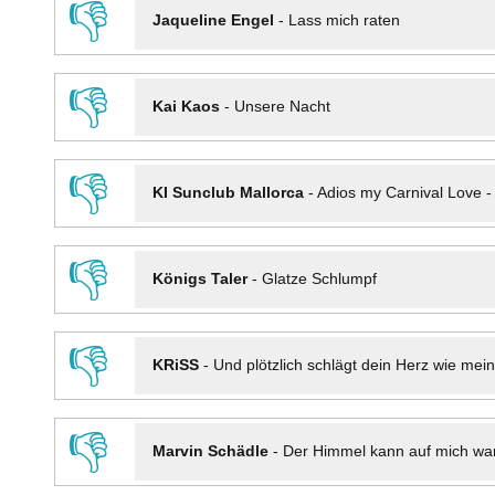
👎
Jaqueline Engel
-
Lass mich raten
👎
Kai Kaos
-
Unsere Nacht
👎
KI Sunclub Mallorca
-
Adios my Carnival Love 
👎
Königs Taler
-
Glatze Schlumpf
👎
KRiSS
-
Und plötzlich schlägt dein Herz wie mei
👎
Marvin Schädle
-
Der Himmel kann auf mich wa