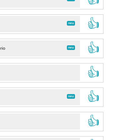
👍
neu
👍
neu
rio
👍
👍
neu
👍