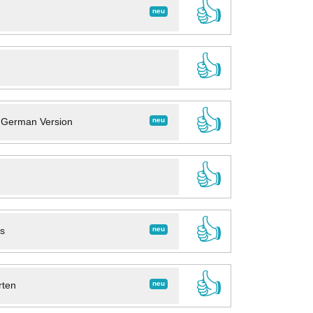
👍
neu
👍
👍
neu
- German Version
👍
👍
neu
ns
👍
neu
rten