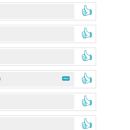
👍
👍
👍
👍
neu
d
👍
👍