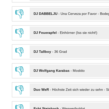
👎
DJ DABBELJU
-
Una Cerveza por Favor - Bode
👎
DJ Feuerapfel
-
Einhörner (Iss sie nicht!)
👎
DJ Tallboy
-
36 Grad
👎
DJ Wolfgang Karabas
-
Moskito
👎
Duo WeR
-
Höchste Zeit sich wieder zu sehn - Si
👎
Echt Steinbach
-
Wegwerfsoldat