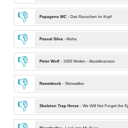
👎
Papageno MC
-
Das Rauschen im Kopf
👎
Pascal Silva
-
Aloha
👎
Peter Wolf
-
1000 Meilen - Akustikversion
👎
Rammbock
-
Skinwalker
👎
Skeleton Trap Horse
-
We Will Not Forget the Ep