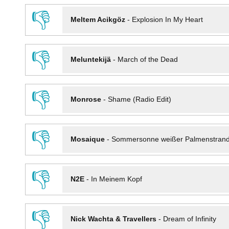
👎
Meltem Acikgöz
-
Explosion In My Heart
👎
Meluntekijä
-
March of the Dead
👎
Monrose
-
Shame (Radio Edit)
👎
Mosaique
-
Sommersonne weißer Palmenstran
👎
N2E
-
In Meinem Kopf
👎
Nick Wachta & Travellers
-
Dream of Infinity