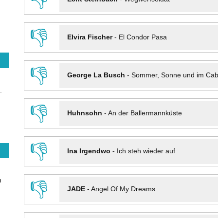
👎
Elvira Fischer
-
El Condor Pasa
👎
George La Busch
-
Sommer, Sonne und im Cab
.
👎
Huhnsohn
-
An der Ballermannküste
👎
Ina Irgendwo
-
Ich steh wieder auf
n
👎
JADE
-
Angel Of My Dreams