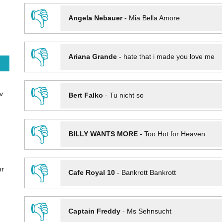
👎
Angela Nebauer
-
Mia Bella Amore
👎
Ariana Grande
-
hate that i made you love me
👎
v
Bert Falko
-
Tu nicht so
👎
BILLY WANTS MORE
-
Too Hot for Heaven
👎
hr
Cafe Royal 10
-
Bankrott Bankrott
👎
Captain Freddy
-
Ms Sehnsucht