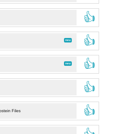
👍
👍
neu
👍
neu
👍
👍
stein Files