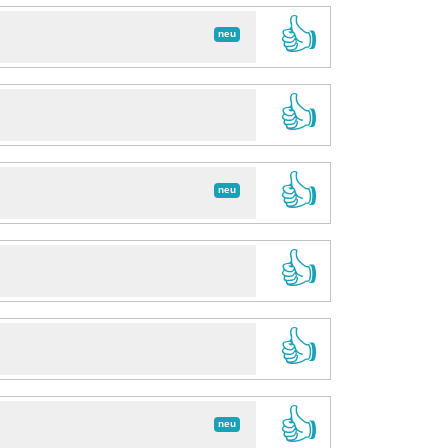
👍
neu
👍
👍
neu
👍
👍
👍
neu