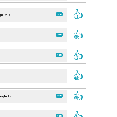
👍
neu
ga-Mix
👍
neu
👍
neu
👍
👍
neu
ngle Edit
👍
neu