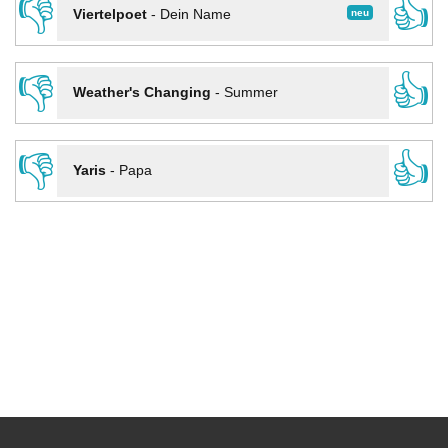
👎
👍
neu
Viertelpoet
-
Dein Name
👎
👍
Weather's Changing
-
Summer
👎
👍
Yaris
-
Papa