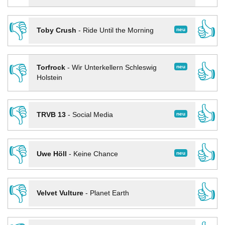
👎
👍
neu
Toby Crush
-
Ride Until the Morning
👎
👍
neu
Torfrock
-
Wir Unterkellern Schleswig
Holstein
👎
👍
neu
TRVB 13
-
Social Media
👎
👍
neu
Uwe Höll
-
Keine Chance
👎
👍
Velvet Vulture
-
Planet Earth