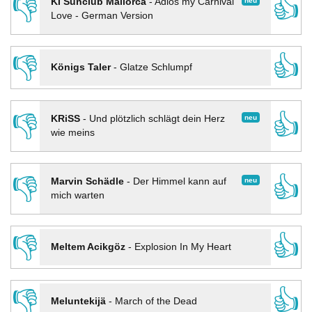
👎
👍
neu
KI Sunclub Mallorca
-
Adios my Carnival
Love - German Version
👎
👍
Königs Taler
-
Glatze Schlumpf
👎
👍
neu
KRiSS
-
Und plötzlich schlägt dein Herz
wie meins
👎
👍
neu
Marvin Schädle
-
Der Himmel kann auf
mich warten
👎
👍
Meltem Acikgöz
-
Explosion In My Heart
👎
👍
Meluntekijä
-
March of the Dead