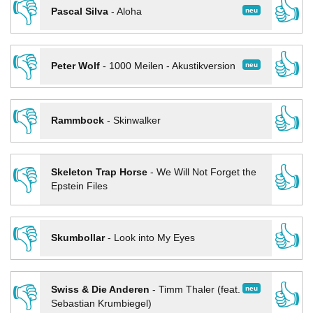
👎
👍
neu
Pascal Silva
-
Aloha
👎
👍
neu
Peter Wolf
-
1000 Meilen - Akustikversion
👎
👍
Rammbock
-
Skinwalker
👎
👍
Skeleton Trap Horse
-
We Will Not Forget the
Epstein Files
👎
👍
Skumbollar
-
Look into My Eyes
👎
👍
neu
Swiss & Die Anderen
-
Timm Thaler (feat.
Sebastian Krumbiegel)