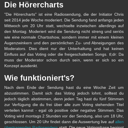
Die Hörercharts
"Die Hörercharts" ist eine Radiosendung, die der Initiator Chris
seit 2014 jede Woche moderiert. Die Sendung fand anfangs jeden
Mittwoch um 20 Uhr statt, wechselte inzwischen allerdings auf
den Montag. Moderiert wird die Sendung nicht streng und seriös
wie eine normale Chartsshow, sondern immer mit einem kleinen
Augenzwinkern und den persönlichen Zu- und Abneigungen des
Moderators. Dies dient nur der Unterhaltung und hat keinen
Einfluss auf das Voting oder die freigeschalteten Songs. tl;dr: Da
muss der Moderator schon durch sein, wenn er sich so ein
Konzept ausdenkt.
Wie funktioniert's?
Nach dem Ende der Sendung hast du eine Woche Zeit um
abzustimmen. Damit sich das Voting jedoch lohnt, solltest du
jedoch täglich abstimmen, denn jeden Tag hast du fünf Stimmen
zur Verfügung die du frei über alle zum Voting stehenden Titel
verteilen kannst - egal ob positive oder negative Stimmen. Das
Voting wird montags 2 Stunden vor der Sendung, also um 18 Uhr,
geschlossen. Um 20 Uhr findet dann die Auswertung live auf
allen
übertragenden Radiosendern
statt. Die neue Votingphase beginnt