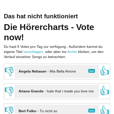
Das hat nicht funktioniert
Die Hörercharts - Vote
now!
Du hast 5 Votes pro Tag zur verfügung.. Außerdem kannst du
eigene Titel
vorschlagen
, oder aber ins
Archiv
blicken, um den
Verlauf einzelner Songs zu betrachten.
👎
👍
neu
Angela Nebauer
-
Mia Bella Amore
👎
👍
Ariana Grande
-
hate that i made you love me
👎
👍
neu
Bert Falko
-
Tu nicht so