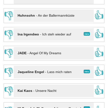
👎
👍
Huhnsohn
-
An der Ballermannküste
👎
👍
neu
Ina Irgendwo
-
Ich steh wieder auf
👎
👍
JADE
-
Angel Of My Dreams
👎
👍
neu
Jaqueline Engel
-
Lass mich raten
👎
👍
Kai Kaos
-
Unsere Nacht