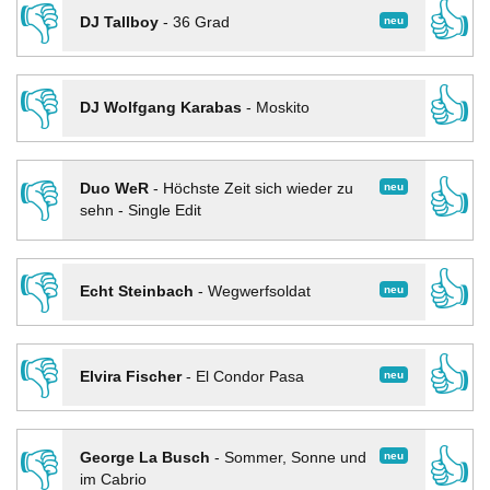
👎
👍
neu
DJ Tallboy
-
36 Grad
👎
👍
DJ Wolfgang Karabas
-
Moskito
👎
👍
neu
Duo WeR
-
Höchste Zeit sich wieder zu
sehn - Single Edit
👎
👍
neu
Echt Steinbach
-
Wegwerfsoldat
👎
👍
neu
Elvira Fischer
-
El Condor Pasa
👎
👍
neu
George La Busch
-
Sommer, Sonne und
im Cabrio