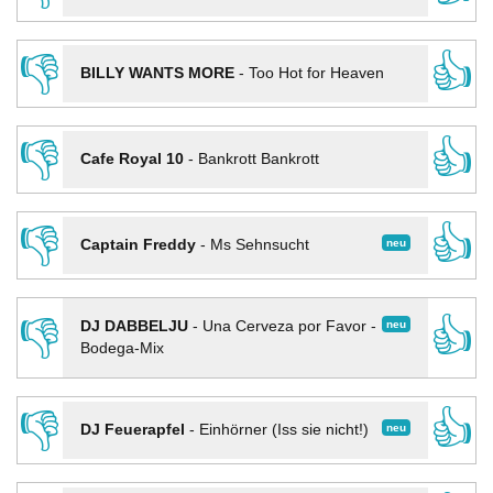
👎
👍
BILLY WANTS MORE
-
Too Hot for Heaven
👎
👍
Cafe Royal 10
-
Bankrott Bankrott
👎
👍
neu
Captain Freddy
-
Ms Sehnsucht
👎
👍
neu
DJ DABBELJU
-
Una Cerveza por Favor -
Bodega-Mix
👎
👍
neu
DJ Feuerapfel
-
Einhörner (Iss sie nicht!)