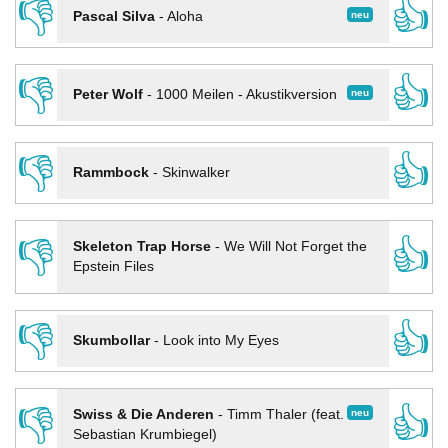
👎
👍
neu
Pascal Silva
-
Aloha
👎
👍
neu
Peter Wolf
-
1000 Meilen - Akustikversion
👎
👍
Rammbock
-
Skinwalker
👎
👍
Skeleton Trap Horse
-
We Will Not Forget the
Epstein Files
👎
👍
Skumbollar
-
Look into My Eyes
👎
👍
neu
Swiss & Die Anderen
-
Timm Thaler (feat.
Sebastian Krumbiegel)