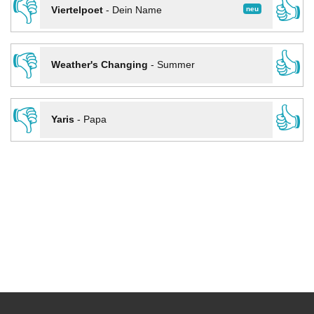
👎
👍
neu
Viertelpoet
-
Dein Name
👎
👍
Weather's Changing
-
Summer
👎
👍
Yaris
-
Papa