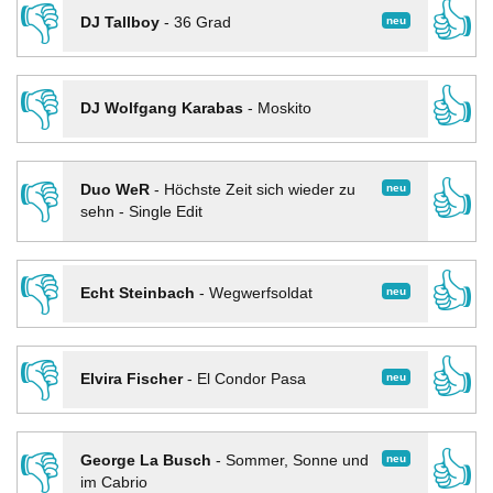
👎
👍
neu
DJ Tallboy
-
36 Grad
👎
👍
DJ Wolfgang Karabas
-
Moskito
👎
👍
neu
Duo WeR
-
Höchste Zeit sich wieder zu
sehn - Single Edit
👎
👍
neu
Echt Steinbach
-
Wegwerfsoldat
👎
👍
neu
Elvira Fischer
-
El Condor Pasa
👎
👍
neu
George La Busch
-
Sommer, Sonne und
im Cabrio