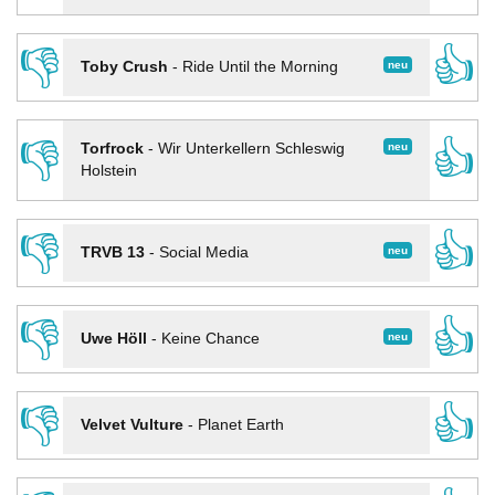
👎
👍
neu
Toby Crush
-
Ride Until the Morning
👎
👍
neu
Torfrock
-
Wir Unterkellern Schleswig
Holstein
👎
👍
neu
TRVB 13
-
Social Media
👎
👍
neu
Uwe Höll
-
Keine Chance
👎
👍
Velvet Vulture
-
Planet Earth