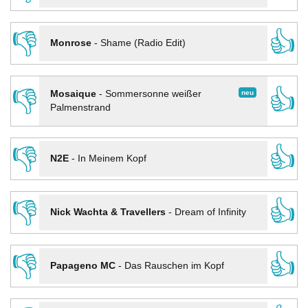
👎
👍
Monrose
-
Shame (Radio Edit)
👎
👍
neu
Mosaique
-
Sommersonne weißer
Palmenstrand
👎
👍
N2E
-
In Meinem Kopf
👎
👍
Nick Wachta & Travellers
-
Dream of Infinity
👎
👍
Papageno MC
-
Das Rauschen im Kopf