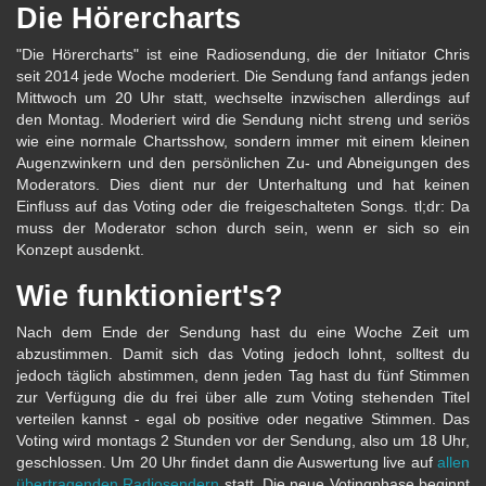
Die Hörercharts
"Die Hörercharts" ist eine Radiosendung, die der Initiator Chris
seit 2014 jede Woche moderiert. Die Sendung fand anfangs jeden
Mittwoch um 20 Uhr statt, wechselte inzwischen allerdings auf
den Montag. Moderiert wird die Sendung nicht streng und seriös
wie eine normale Chartsshow, sondern immer mit einem kleinen
Augenzwinkern und den persönlichen Zu- und Abneigungen des
Moderators. Dies dient nur der Unterhaltung und hat keinen
Einfluss auf das Voting oder die freigeschalteten Songs. tl;dr: Da
muss der Moderator schon durch sein, wenn er sich so ein
Konzept ausdenkt.
Wie funktioniert's?
Nach dem Ende der Sendung hast du eine Woche Zeit um
abzustimmen. Damit sich das Voting jedoch lohnt, solltest du
jedoch täglich abstimmen, denn jeden Tag hast du fünf Stimmen
zur Verfügung die du frei über alle zum Voting stehenden Titel
verteilen kannst - egal ob positive oder negative Stimmen. Das
Voting wird montags 2 Stunden vor der Sendung, also um 18 Uhr,
geschlossen. Um 20 Uhr findet dann die Auswertung live auf
allen
übertragenden Radiosendern
statt. Die neue Votingphase beginnt