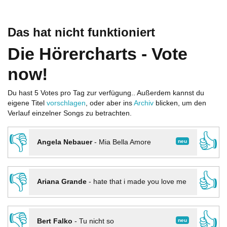
Das hat nicht funktioniert
Die Hörercharts - Vote
now!
Du hast 5 Votes pro Tag zur verfügung.. Außerdem kannst du
eigene Titel
vorschlagen
, oder aber ins
Archiv
blicken, um den
Verlauf einzelner Songs zu betrachten.
👎
👍
neu
Angela Nebauer
-
Mia Bella Amore
👎
👍
Ariana Grande
-
hate that i made you love me
👎
👍
neu
Bert Falko
-
Tu nicht so