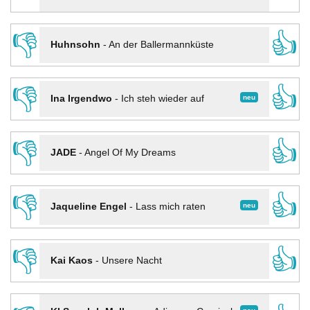
👎
👍
Huhnsohn
-
An der Ballermannküste
👎
👍
neu
Ina Irgendwo
-
Ich steh wieder auf
👎
👍
JADE
-
Angel Of My Dreams
👎
👍
neu
Jaqueline Engel
-
Lass mich raten
👎
👍
Kai Kaos
-
Unsere Nacht