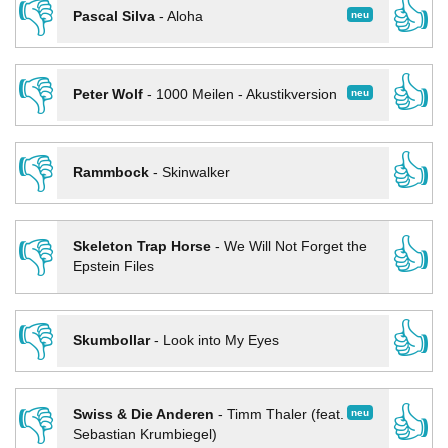
👎
👍
neu
Pascal Silva
-
Aloha
👎
👍
neu
Peter Wolf
-
1000 Meilen - Akustikversion
👎
👍
Rammbock
-
Skinwalker
👎
👍
Skeleton Trap Horse
-
We Will Not Forget the
Epstein Files
👎
👍
Skumbollar
-
Look into My Eyes
👎
👍
neu
Swiss & Die Anderen
-
Timm Thaler (feat.
Sebastian Krumbiegel)