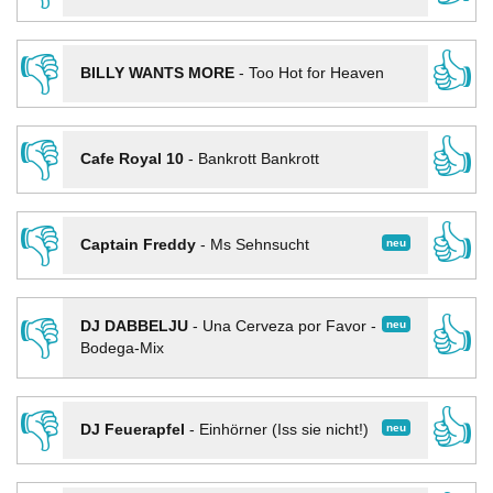
👎
👍
BILLY WANTS MORE
-
Too Hot for Heaven
👎
👍
Cafe Royal 10
-
Bankrott Bankrott
👎
👍
neu
Captain Freddy
-
Ms Sehnsucht
👎
👍
neu
DJ DABBELJU
-
Una Cerveza por Favor -
Bodega-Mix
👎
👍
neu
DJ Feuerapfel
-
Einhörner (Iss sie nicht!)