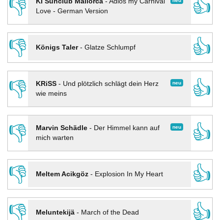
👎
👍
neu
KI Sunclub Mallorca
-
Adios my Carnival
Love - German Version
👎
👍
Königs Taler
-
Glatze Schlumpf
👎
👍
neu
KRiSS
-
Und plötzlich schlägt dein Herz
wie meins
👎
👍
neu
Marvin Schädle
-
Der Himmel kann auf
mich warten
👎
👍
Meltem Acikgöz
-
Explosion In My Heart
👎
👍
Meluntekijä
-
March of the Dead