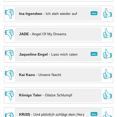
👎
👍
neu
Ina Irgendwo
-
Ich steh wieder auf
👎
👍
JADE
-
Angel Of My Dreams
👎
👍
neu
Jaqueline Engel
-
Lass mich raten
👎
👍
Kai Kaos
-
Unsere Nacht
👎
👍
Königs Taler
-
Glatze Schlumpf
neu
KRiSS
-
Und plötzlich schlägt dein Herz