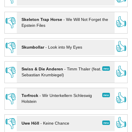
👎
👍
Skeleton Trap Horse
-
We Will Not Forget the
Epstein Files
👎
👍
Skumbollar
-
Look into My Eyes
👎
👍
neu
Swiss & Die Anderen
-
Timm Thaler (feat.
Sebastian Krumbiegel)
👎
👍
neu
Torfrock
-
Wir Unterkellern Schleswig
Holstein
👎
👍
neu
Uwe Höll
-
Keine Chance