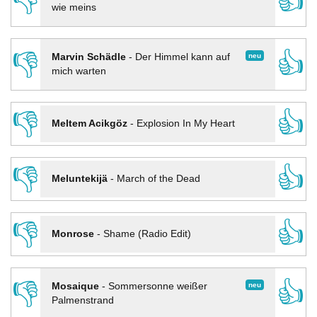
👎
👍
wie meins
👎
👍
neu
Marvin Schädle
-
Der Himmel kann auf
mich warten
👎
👍
Meltem Acikgöz
-
Explosion In My Heart
👎
👍
Meluntekijä
-
March of the Dead
👎
👍
Monrose
-
Shame (Radio Edit)
👎
👍
neu
Mosaique
-
Sommersonne weißer
Palmenstrand