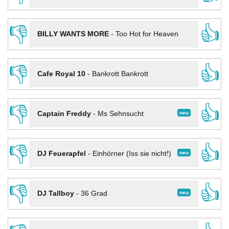
👎
👍
BILLY WANTS MORE
-
Too Hot for Heaven
👎
👍
Cafe Royal 10
-
Bankrott Bankrott
👎
👍
neu
Captain Freddy
-
Ms Sehnsucht
👎
👍
neu
DJ Feuerapfel
-
Einhörner (Iss sie nicht!)
👎
👍
neu
DJ Tallboy
-
36 Grad