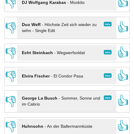
👎
👍
DJ Wolfgang Karabas
-
Moskito
👎
👍
neu
Duo WeR
-
Höchste Zeit sich wieder zu
sehn - Single Edit
👎
👍
neu
Echt Steinbach
-
Wegwerfsoldat
👎
👍
neu
Elvira Fischer
-
El Condor Pasa
👎
👍
neu
George La Busch
-
Sommer, Sonne und
im Cabrio
👎
👍
Huhnsohn
-
An der Ballermannküste