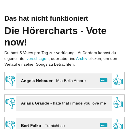
Das hat nicht funktioniert
Die Hörercharts - Vote
now!
Du hast 5 Votes pro Tag zur verfügung.. Außerdem kannst du
eigene Titel
vorschlagen
, oder aber ins
Archiv
blicken, um den
Verlauf einzelner Songs zu betrachten.
👎
👍
neu
Angela Nebauer
-
Mia Bella Amore
👎
👍
Ariana Grande
-
hate that i made you love me
👎
👍
neu
Bert Falko
-
Tu nicht so