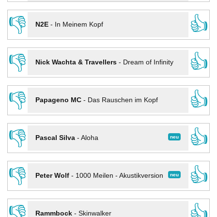
👎
👍
N2E
-
In Meinem Kopf
👎
👍
Nick Wachta & Travellers
-
Dream of Infinity
👎
👍
Papageno MC
-
Das Rauschen im Kopf
👎
👍
neu
Pascal Silva
-
Aloha
👎
👍
neu
Peter Wolf
-
1000 Meilen - Akustikversion
👎
👍
Rammbock
-
Skinwalker