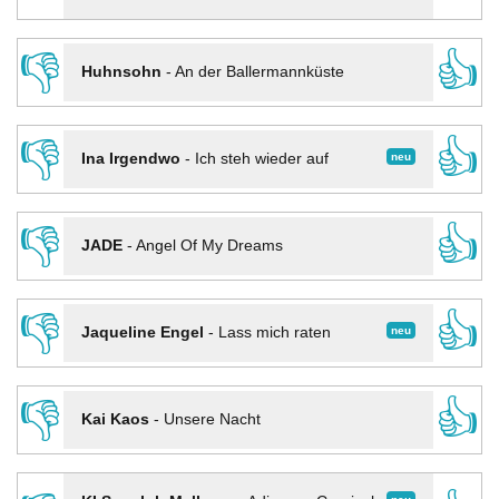
👎
👍
Huhnsohn
-
An der Ballermannküste
👎
👍
neu
Ina Irgendwo
-
Ich steh wieder auf
👎
👍
JADE
-
Angel Of My Dreams
👎
👍
neu
Jaqueline Engel
-
Lass mich raten
👎
👍
Kai Kaos
-
Unsere Nacht