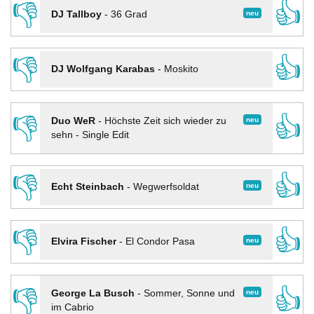
👎
👍
neu
DJ Tallboy
-
36 Grad
👎
👍
DJ Wolfgang Karabas
-
Moskito
👎
👍
neu
Duo WeR
-
Höchste Zeit sich wieder zu
sehn - Single Edit
👎
👍
neu
Echt Steinbach
-
Wegwerfsoldat
👎
👍
neu
Elvira Fischer
-
El Condor Pasa
👎
👍
neu
George La Busch
-
Sommer, Sonne und
im Cabrio