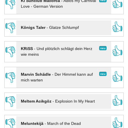
👎
👍
neu
KI Sunclub Mallorca
-
Adios my Carnival
Love - German Version
👎
👍
Königs Taler
-
Glatze Schlumpf
👎
👍
neu
KRiSS
-
Und plötzlich schlägt dein Herz
wie meins
👎
👍
neu
Marvin Schädle
-
Der Himmel kann auf
mich warten
👎
👍
Meltem Acikgöz
-
Explosion In My Heart
👎
👍
Meluntekijä
-
March of the Dead