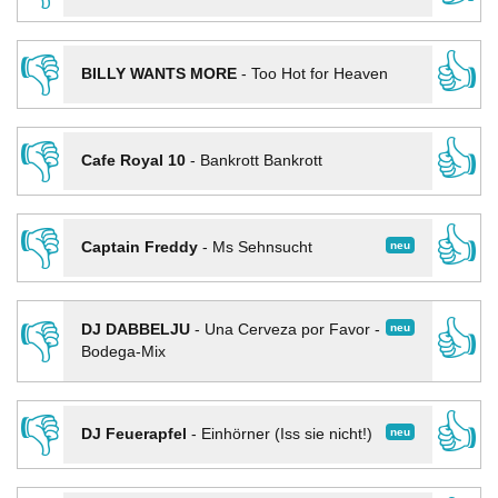
👎
👍
BILLY WANTS MORE
-
Too Hot for Heaven
👎
👍
Cafe Royal 10
-
Bankrott Bankrott
👎
👍
neu
Captain Freddy
-
Ms Sehnsucht
👎
👍
neu
DJ DABBELJU
-
Una Cerveza por Favor -
Bodega-Mix
👎
👍
neu
DJ Feuerapfel
-
Einhörner (Iss sie nicht!)