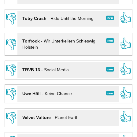
👎
👍
neu
Toby Crush
-
Ride Until the Morning
👎
👍
neu
Torfrock
-
Wir Unterkellern Schleswig
Holstein
👎
👍
neu
TRVB 13
-
Social Media
👎
👍
neu
Uwe Höll
-
Keine Chance
👎
👍
Velvet Vulture
-
Planet Earth