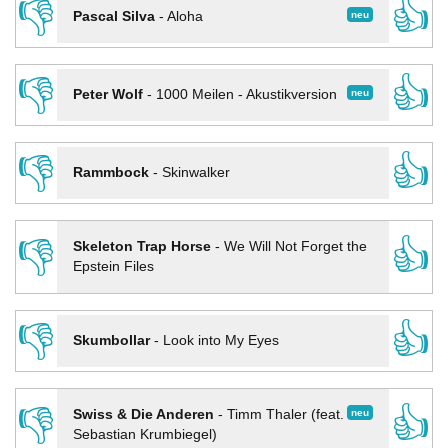
👎
👍
neu
Pascal Silva
-
Aloha
👎
👍
neu
Peter Wolf
-
1000 Meilen - Akustikversion
👎
👍
Rammbock
-
Skinwalker
👎
👍
Skeleton Trap Horse
-
We Will Not Forget the
Epstein Files
👎
👍
Skumbollar
-
Look into My Eyes
👎
👍
neu
Swiss & Die Anderen
-
Timm Thaler (feat.
Sebastian Krumbiegel)