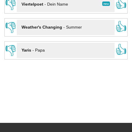
👎
👍
neu
Viertelpoet
-
Dein Name
👎
👍
Weather's Changing
-
Summer
👎
👍
Yaris
-
Papa