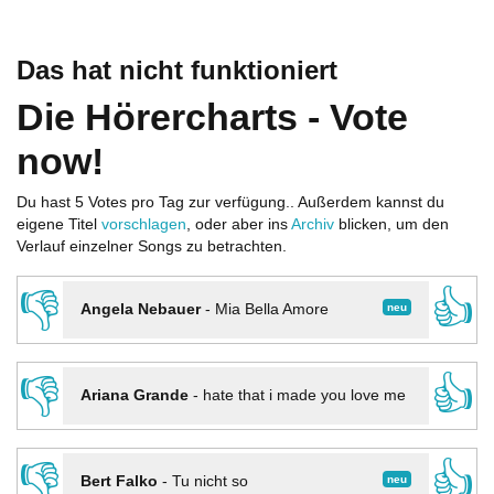
Das hat nicht funktioniert
Die Hörercharts - Vote
now!
Du hast 5 Votes pro Tag zur verfügung.. Außerdem kannst du
eigene Titel
vorschlagen
, oder aber ins
Archiv
blicken, um den
Verlauf einzelner Songs zu betrachten.
👎
👍
neu
Angela Nebauer
-
Mia Bella Amore
👎
👍
Ariana Grande
-
hate that i made you love me
👎
👍
neu
Bert Falko
-
Tu nicht so