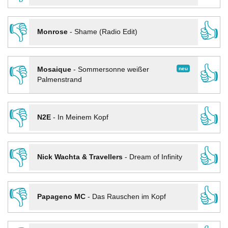
👎
👍
Monrose
-
Shame (Radio Edit)
👎
👍
neu
Mosaique
-
Sommersonne weißer
Palmenstrand
👎
👍
N2E
-
In Meinem Kopf
👎
👍
Nick Wachta & Travellers
-
Dream of Infinity
👎
👍
Papageno MC
-
Das Rauschen im Kopf