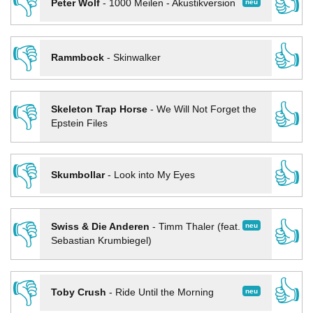
👎
👍
neu
Peter Wolf
-
1000 Meilen - Akustikversion
👎
👍
Rammbock
-
Skinwalker
👎
👍
Skeleton Trap Horse
-
We Will Not Forget the
Epstein Files
👎
👍
Skumbollar
-
Look into My Eyes
👎
👍
neu
Swiss & Die Anderen
-
Timm Thaler (feat.
Sebastian Krumbiegel)
👎
👍
neu
Toby Crush
-
Ride Until the Morning