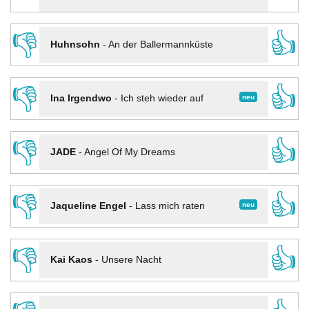
👎
👍
Huhnsohn
-
An der Ballermannküste
👎
👍
neu
Ina Irgendwo
-
Ich steh wieder auf
👎
👍
JADE
-
Angel Of My Dreams
👎
👍
neu
Jaqueline Engel
-
Lass mich raten
👎
👍
Kai Kaos
-
Unsere Nacht