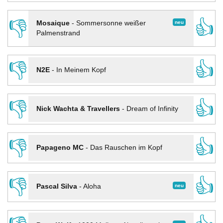
👎
👍
neu
Mosaique
-
Sommersonne weißer
Palmenstrand
👎
👍
N2E
-
In Meinem Kopf
👎
👍
Nick Wachta & Travellers
-
Dream of Infinity
👎
👍
Papageno MC
-
Das Rauschen im Kopf
👎
👍
neu
Pascal Silva
-
Aloha