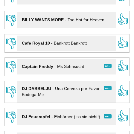
👎
👍
BILLY WANTS MORE
-
Too Hot for Heaven
👎
👍
Cafe Royal 10
-
Bankrott Bankrott
👎
👍
neu
Captain Freddy
-
Ms Sehnsucht
👎
👍
neu
DJ DABBELJU
-
Una Cerveza por Favor -
Bodega-Mix
👎
👍
neu
DJ Feuerapfel
-
Einhörner (Iss sie nicht!)