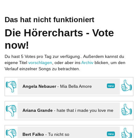
Das hat nicht funktioniert
Die Hörercharts - Vote
now!
Du hast 5 Votes pro Tag zur verfügung.. Außerdem kannst du
eigene Titel
vorschlagen
, oder aber ins
Archiv
blicken, um den
Verlauf einzelner Songs zu betrachten.
👎
👍
neu
Angela Nebauer
-
Mia Bella Amore
👎
👍
Ariana Grande
-
hate that i made you love me
👎
👍
neu
Bert Falko
-
Tu nicht so