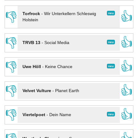
👎
👍
neu
Torfrock
-
Wir Unterkellern Schleswig
Holstein
👎
👍
neu
TRVB 13
-
Social Media
👎
👍
neu
Uwe Höll
-
Keine Chance
👎
👍
Velvet Vulture
-
Planet Earth
👎
👍
neu
Viertelpoet
-
Dein Name