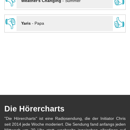
👎
👍
Weather's Changing
-
Summer
👎
👍
Yaris
-
Papa
Die Hörercharts
"Die Hörercharts" ist eine Radiosendung, die der Initiator Chris
seit 2014 jede Woche moderiert. Die Sendung fand anfangs jeden