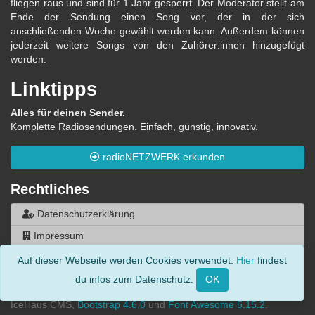
fliegen raus und sind für 1 Jahr gesperrt. Der Moderator stellt am
Ende der Sendung einen Song vor, der in der sich
anschließenden Woche gewählt werden kann. Außerdem können
jederzeit weitere Songs von den Zuhörer:innen hinzugefügt
werden.
Linktipps
Alles für deinen Sender.
Komplette Radiosendungen. Einfach, günstig, innovativ.
radioNETZWERK erkunden
Rechtliches
Datenschutzerklärung
Impressum
Auf dieser Webseite werden Cookies verwendet.
Hier
findest
© 2014 - 2026, Die-Hörercharts.de - Alle Rechte vorbehalten.
du infos zum Datenschutz.
Made by
Chris Kelle
& Sebastian Schwarz | Stolz präsentiert von
IceHaus CMS,
Bootstrap 4.6.0
und
Font Awesome 5.15.2
.