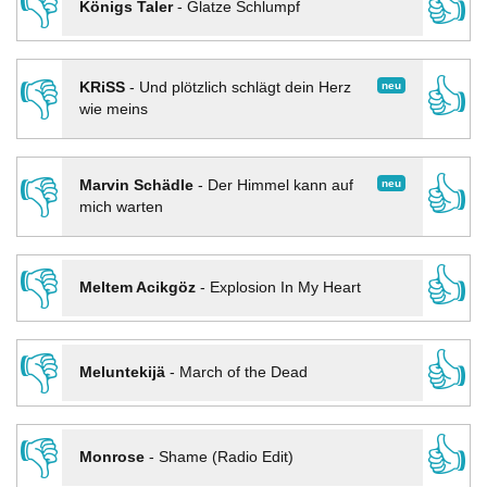
👎
👍
Königs Taler
-
Glatze Schlumpf
👎
👍
neu
KRiSS
-
Und plötzlich schlägt dein Herz
wie meins
👎
👍
neu
Marvin Schädle
-
Der Himmel kann auf
mich warten
👎
👍
Meltem Acikgöz
-
Explosion In My Heart
👎
👍
Meluntekijä
-
March of the Dead
👎
👍
Monrose
-
Shame (Radio Edit)