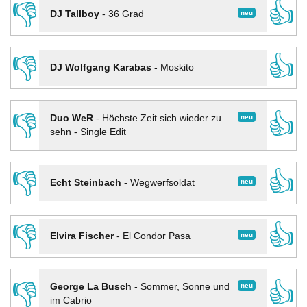
👎
👍
neu
DJ Tallboy
-
36 Grad
👎
👍
DJ Wolfgang Karabas
-
Moskito
👎
👍
neu
Duo WeR
-
Höchste Zeit sich wieder zu
sehn - Single Edit
👎
👍
neu
Echt Steinbach
-
Wegwerfsoldat
👎
👍
neu
Elvira Fischer
-
El Condor Pasa
👎
👍
neu
George La Busch
-
Sommer, Sonne und
im Cabrio