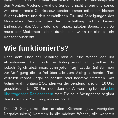
Mittwoch um 20 Uhr statt, wechselte inzwischen allerdings auf
den Montag. Moderiert wird die Sendung nicht streng und seriös
wie eine normale Chartsshow, sondern immer mit einem kleinen
Augenzwinkern und den persönlichen Zu- und Abneigungen des
Moderators. Dies dient nur der Unterhaltung und hat keinen
Einfluss auf das Voting oder die freigeschalteten Songs. tl;dr: Da
muss der Moderator schon durch sein, wenn er sich so ein
Konzept ausdenkt.
Wie funktioniert's?
Nach dem Ende der Sendung hast du eine Woche Zeit um
abzustimmen. Damit sich das Voting jedoch lohnt, solltest du
jedoch täglich abstimmen, denn jeden Tag hast du fünf Stimmen
zur Verfügung die du frei über alle zum Voting stehenden Titel
verteilen kannst - egal ob positive oder negative Stimmen. Das
Voting wird montags 2 Stunden vor der Sendung, also um 18 Uhr,
geschlossen. Um 20 Uhr findet dann die Auswertung live auf
allen
übertragenden Radiosendern
statt. Die neue Votingphase beginnt
direkt nach der Sendung, also um 22 Uhr.
Die 20 Songs mit den meisten Stimmen (bzw. wenigsten
Negativpunkten) kommen in die nächste Woche, alle weiteren