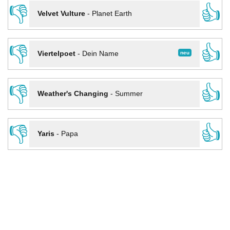
👎
👍
Velvet Vulture
-
Planet Earth
👎
👍
neu
Viertelpoet
-
Dein Name
👎
👍
Weather's Changing
-
Summer
👎
👍
Yaris
-
Papa