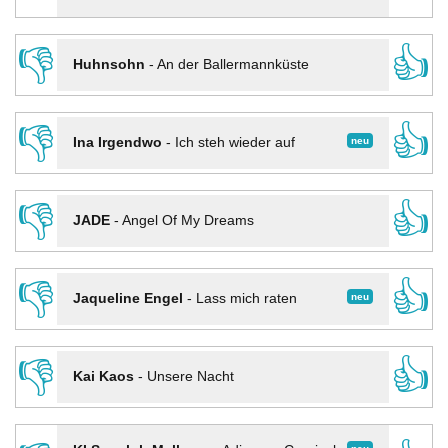
👎
👍
Huhnsohn
-
An der Ballermannküste
👎
👍
neu
Ina Irgendwo
-
Ich steh wieder auf
👎
👍
JADE
-
Angel Of My Dreams
👎
👍
neu
Jaqueline Engel
-
Lass mich raten
👎
👍
Kai Kaos
-
Unsere Nacht