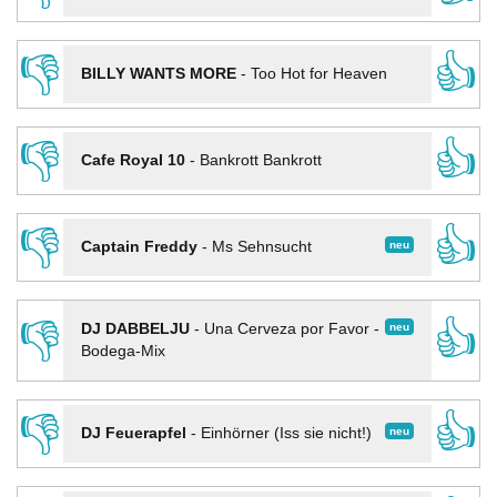
👎
👍
BILLY WANTS MORE
-
Too Hot for Heaven
👎
👍
Cafe Royal 10
-
Bankrott Bankrott
👎
👍
neu
Captain Freddy
-
Ms Sehnsucht
👎
👍
neu
DJ DABBELJU
-
Una Cerveza por Favor -
Bodega-Mix
👎
👍
neu
DJ Feuerapfel
-
Einhörner (Iss sie nicht!)