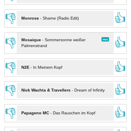
👎
👍
Monrose
-
Shame (Radio Edit)
👎
👍
neu
Mosaique
-
Sommersonne weißer
Palmenstrand
👎
👍
N2E
-
In Meinem Kopf
👎
👍
Nick Wachta & Travellers
-
Dream of Infinity
👎
👍
Papageno MC
-
Das Rauschen im Kopf