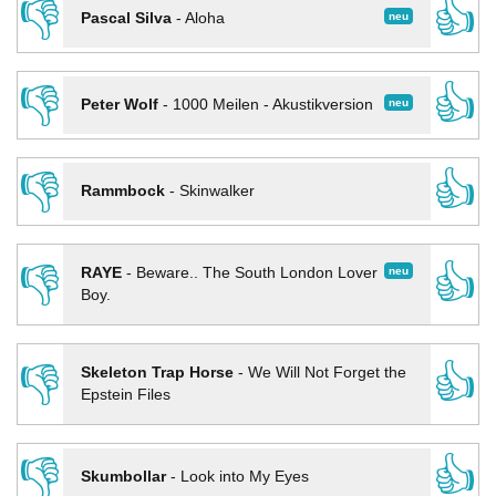
👎
👍
neu
Pascal Silva
-
Aloha
👎
👍
neu
Peter Wolf
-
1000 Meilen - Akustikversion
👎
👍
Rammbock
-
Skinwalker
👎
👍
neu
RAYE
-
Beware.. The South London Lover
Boy.
👎
👍
Skeleton Trap Horse
-
We Will Not Forget the
Epstein Files
👎
👍
Skumbollar
-
Look into My Eyes