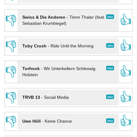
👎
👍
neu
Swiss & Die Anderen
-
Timm Thaler (feat.
Sebastian Krumbiegel)
👎
👍
neu
Toby Crush
-
Ride Until the Morning
👎
👍
neu
Torfrock
-
Wir Unterkellern Schleswig
Holstein
👎
👍
neu
TRVB 13
-
Social Media
👎
👍
neu
Uwe Höll
-
Keine Chance