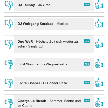
👎
👍
neu
DJ Tallboy
-
36 Grad
👎
👍
DJ Wolfgang Karabas
-
Moskito
👎
👍
neu
Duo WeR
-
Höchste Zeit sich wieder zu
sehn - Single Edit
👎
👍
neu
Echt Steinbach
-
Wegwerfsoldat
👎
👍
neu
Elvira Fischer
-
El Condor Pasa
👎
👍
neu
George La Busch
-
Sommer, Sonne und
im Cabrio