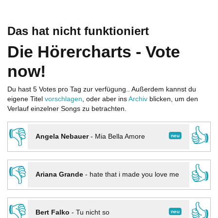
Das hat nicht funktioniert
Die Hörercharts - Vote
now!
Du hast 5 Votes pro Tag zur verfügung.. Außerdem kannst du
eigene Titel
vorschlagen
, oder aber ins
Archiv
blicken, um den
Verlauf einzelner Songs zu betrachten.
👎
👍
neu
Angela Nebauer
-
Mia Bella Amore
👎
👍
Ariana Grande
-
hate that i made you love me
👎
👍
neu
Bert Falko
-
Tu nicht so