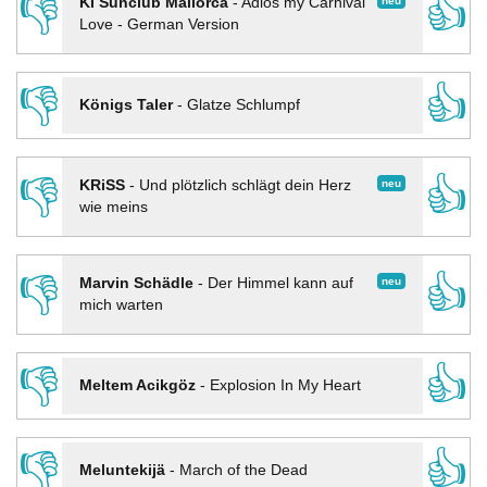
👎
👍
neu
KI Sunclub Mallorca
-
Adios my Carnival
Love - German Version
👎
👍
Königs Taler
-
Glatze Schlumpf
👎
👍
neu
KRiSS
-
Und plötzlich schlägt dein Herz
wie meins
👎
👍
neu
Marvin Schädle
-
Der Himmel kann auf
mich warten
👎
👍
Meltem Acikgöz
-
Explosion In My Heart
👎
👍
Meluntekijä
-
March of the Dead