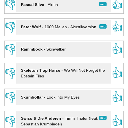
👎
👍
neu
Pascal Silva
-
Aloha
👎
👍
neu
Peter Wolf
-
1000 Meilen - Akustikversion
👎
👍
Rammbock
-
Skinwalker
👎
👍
Skeleton Trap Horse
-
We Will Not Forget the
Epstein Files
👎
👍
Skumbollar
-
Look into My Eyes
👎
👍
neu
Swiss & Die Anderen
-
Timm Thaler (feat.
Sebastian Krumbiegel)