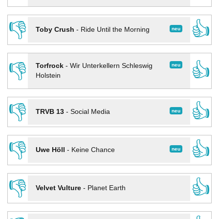
👎
👍
neu
Toby Crush
-
Ride Until the Morning
👎
👍
neu
Torfrock
-
Wir Unterkellern Schleswig
Holstein
👎
👍
neu
TRVB 13
-
Social Media
👎
👍
neu
Uwe Höll
-
Keine Chance
👎
👍
Velvet Vulture
-
Planet Earth