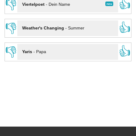
👎
👍
neu
Viertelpoet
-
Dein Name
👎
👍
Weather's Changing
-
Summer
👎
👍
Yaris
-
Papa