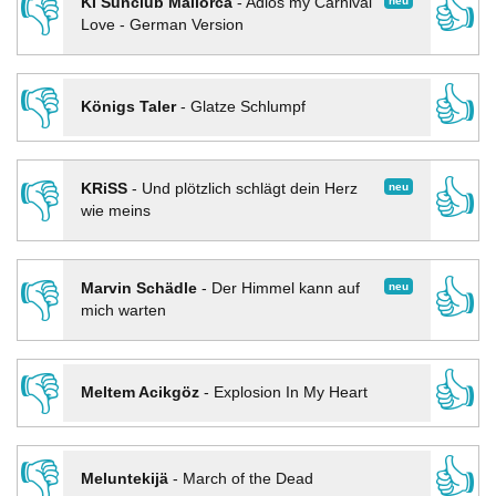
👎
👍
neu
KI Sunclub Mallorca
-
Adios my Carnival
Love - German Version
👎
👍
Königs Taler
-
Glatze Schlumpf
👎
👍
neu
KRiSS
-
Und plötzlich schlägt dein Herz
wie meins
👎
👍
neu
Marvin Schädle
-
Der Himmel kann auf
mich warten
👎
👍
Meltem Acikgöz
-
Explosion In My Heart
👎
👍
Meluntekijä
-
March of the Dead