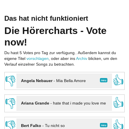
Das hat nicht funktioniert
Die Hörercharts - Vote
now!
Du hast 5 Votes pro Tag zur verfügung.. Außerdem kannst du
eigene Titel
vorschlagen
, oder aber ins
Archiv
blicken, um den
Verlauf einzelner Songs zu betrachten.
👎
👍
neu
Angela Nebauer
-
Mia Bella Amore
👎
👍
Ariana Grande
-
hate that i made you love me
👎
👍
neu
Bert Falko
-
Tu nicht so