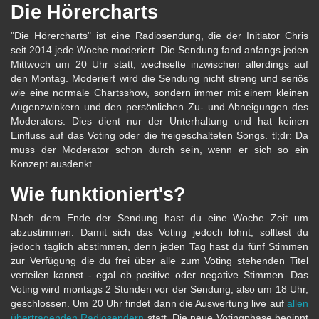
Die Hörercharts
"Die Hörercharts" ist eine Radiosendung, die der Initiator Chris
seit 2014 jede Woche moderiert. Die Sendung fand anfangs jeden
Mittwoch um 20 Uhr statt, wechselte inzwischen allerdings auf
den Montag. Moderiert wird die Sendung nicht streng und seriös
wie eine normale Chartsshow, sondern immer mit einem kleinen
Augenzwinkern und den persönlichen Zu- und Abneigungen des
Moderators. Dies dient nur der Unterhaltung und hat keinen
Einfluss auf das Voting oder die freigeschalteten Songs. tl;dr: Da
muss der Moderator schon durch sein, wenn er sich so ein
Konzept ausdenkt.
Wie funktioniert's?
Nach dem Ende der Sendung hast du eine Woche Zeit um
abzustimmen. Damit sich das Voting jedoch lohnt, solltest du
jedoch täglich abstimmen, denn jeden Tag hast du fünf Stimmen
zur Verfügung die du frei über alle zum Voting stehenden Titel
verteilen kannst - egal ob positive oder negative Stimmen. Das
Voting wird montags 2 Stunden vor der Sendung, also um 18 Uhr,
geschlossen. Um 20 Uhr findet dann die Auswertung live auf
allen
übertragenden Radiosendern
statt. Die neue Votingphase beginnt