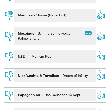
👎
👍
Monrose
-
Shame (Radio Edit)
👎
👍
neu
Mosaique
-
Sommersonne weißer
Palmenstrand
👎
👍
N2E
-
In Meinem Kopf
👎
👍
Nick Wachta & Travellers
-
Dream of Infinity
👎
👍
Papageno MC
-
Das Rauschen im Kopf