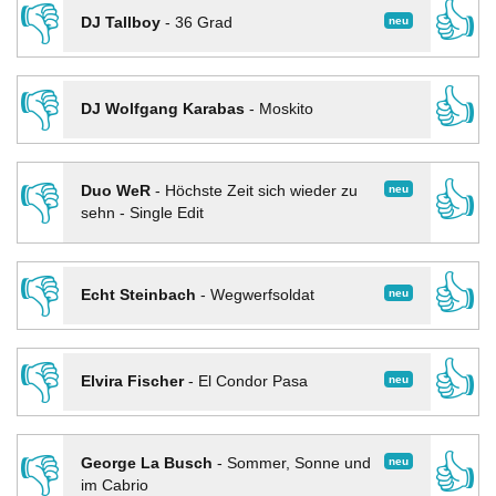
👎
👍
neu
DJ Tallboy
-
36 Grad
👎
👍
DJ Wolfgang Karabas
-
Moskito
👎
👍
neu
Duo WeR
-
Höchste Zeit sich wieder zu
sehn - Single Edit
👎
👍
neu
Echt Steinbach
-
Wegwerfsoldat
👎
👍
neu
Elvira Fischer
-
El Condor Pasa
👎
👍
neu
George La Busch
-
Sommer, Sonne und
im Cabrio