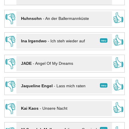
👎
👍
Huhnsohn
-
An der Ballermannküste
👎
👍
neu
Ina Irgendwo
-
Ich steh wieder auf
👎
👍
JADE
-
Angel Of My Dreams
👎
👍
neu
Jaqueline Engel
-
Lass mich raten
👎
👍
Kai Kaos
-
Unsere Nacht