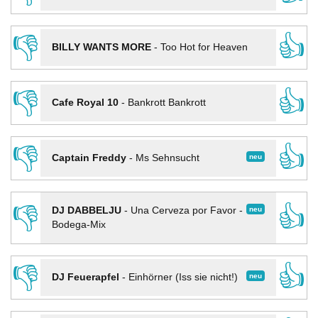
👎
👍
BILLY WANTS MORE
-
Too Hot for Heaven
👎
👍
Cafe Royal 10
-
Bankrott Bankrott
👎
👍
neu
Captain Freddy
-
Ms Sehnsucht
👎
👍
neu
DJ DABBELJU
-
Una Cerveza por Favor -
Bodega-Mix
👎
👍
neu
DJ Feuerapfel
-
Einhörner (Iss sie nicht!)