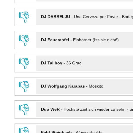
👎
DJ DABBELJU
-
Una Cerveza por Favor - Bode
👎
DJ Feuerapfel
-
Einhörner (Iss sie nicht!)
👎
DJ Tallboy
-
36 Grad
👎
DJ Wolfgang Karabas
-
Moskito
👎
Duo WeR
-
Höchste Zeit sich wieder zu sehn - Si
👎
Echt Steinbach
-
Wegwerfsoldat