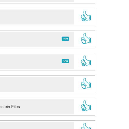
👍
👍
neu
👍
neu
👍
👍
stein Files