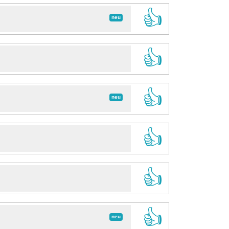
👍
neu
👍
👍
neu
👍
👍
👍
neu