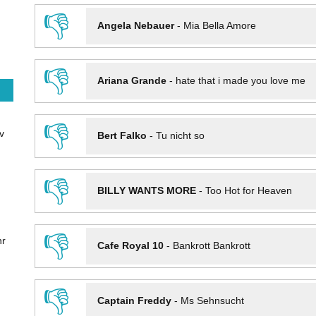
👎
Angela Nebauer
-
Mia Bella Amore
👎
Ariana Grande
-
hate that i made you love me
👎
v
Bert Falko
-
Tu nicht so
👎
BILLY WANTS MORE
-
Too Hot for Heaven
👎
hr
Cafe Royal 10
-
Bankrott Bankrott
👎
Captain Freddy
-
Ms Sehnsucht