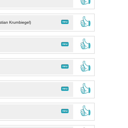
👍
👍
neu
stian Krumbiegel)
👍
neu
👍
neu
👍
neu
👍
neu