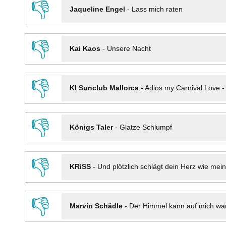
👎
Jaqueline Engel
-
Lass mich raten
👎
Kai Kaos
-
Unsere Nacht
👎
KI Sunclub Mallorca
-
Adios my Carnival Love 
👎
Königs Taler
-
Glatze Schlumpf
👎
KRiSS
-
Und plötzlich schlägt dein Herz wie mei
👎
Marvin Schädle
-
Der Himmel kann auf mich wa