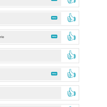
👍
neu
👍
neu
rio
👍
👍
neu
👍