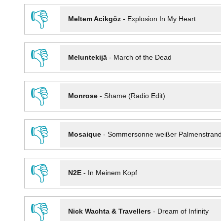
👎
Meltem Acikgöz
-
Explosion In My Heart
👎
Meluntekijä
-
March of the Dead
👎
Monrose
-
Shame (Radio Edit)
👎
Mosaique
-
Sommersonne weißer Palmenstran
👎
N2E
-
In Meinem Kopf
👎
Nick Wachta & Travellers
-
Dream of Infinity