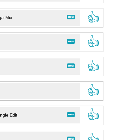
👍
neu
ga-Mix
👍
neu
👍
neu
👍
👍
neu
ngle Edit
👍
neu