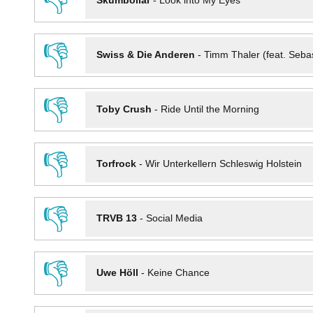
👎
Skumbollar
-
Look into My Eyes
👎
Swiss & Die Anderen
-
Timm Thaler (feat. Seba
👎
Toby Crush
-
Ride Until the Morning
👎
Torfrock
-
Wir Unterkellern Schleswig Holstein
👎
TRVB 13
-
Social Media
👎
Uwe Höll
-
Keine Chance