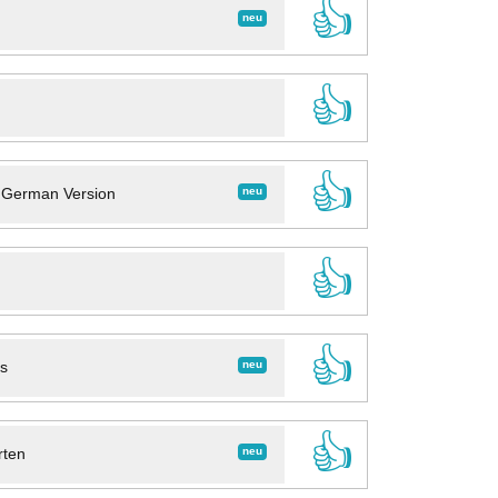
👍
neu
👍
👍
neu
- German Version
👍
👍
neu
ns
👍
neu
rten