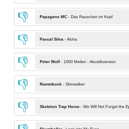
👎
Papageno MC
-
Das Rauschen im Kopf
👎
Pascal Silva
-
Aloha
👎
Peter Wolf
-
1000 Meilen - Akustikversion
👎
Rammbock
-
Skinwalker
👎
Skeleton Trap Horse
-
We Will Not Forget the Ep