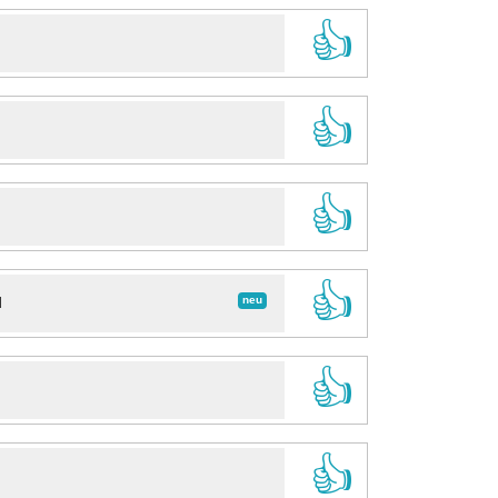
👍
👍
👍
👍
neu
d
👍
👍