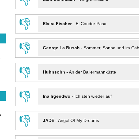
👎
Elvira Fischer
-
El Condor Pasa
👎
George La Busch
-
Sommer, Sonne und im Cab
.
👎
Huhnsohn
-
An der Ballermannküste
👎
Ina Irgendwo
-
Ich steh wieder auf
n
👎
JADE
-
Angel Of My Dreams