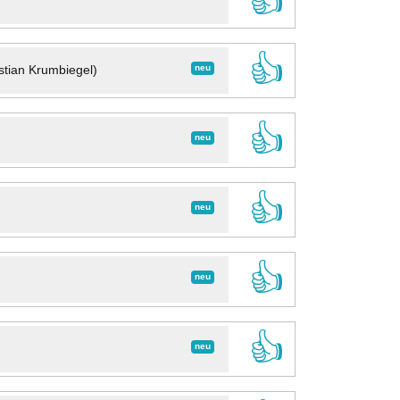
👍
👍
neu
stian Krumbiegel)
👍
neu
👍
neu
👍
neu
👍
neu