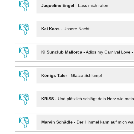
👎
Jaqueline Engel
-
Lass mich raten
👎
Kai Kaos
-
Unsere Nacht
👎
KI Sunclub Mallorca
-
Adios my Carnival Love 
👎
Königs Taler
-
Glatze Schlumpf
👎
KRiSS
-
Und plötzlich schlägt dein Herz wie mei
👎
Marvin Schädle
-
Der Himmel kann auf mich wa