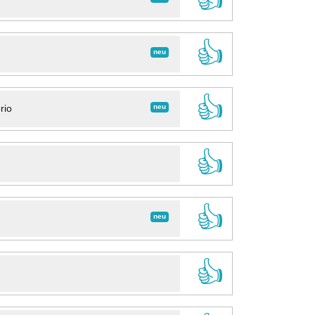
👍
neu
👍
neu
rio
👍
👍
neu
👍