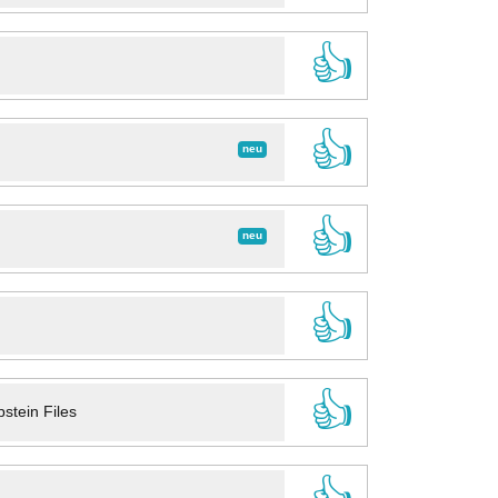
👍
👍
neu
👍
neu
👍
👍
stein Files