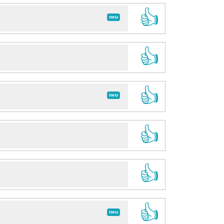
👍
neu
👍
👍
neu
👍
👍
👍
neu