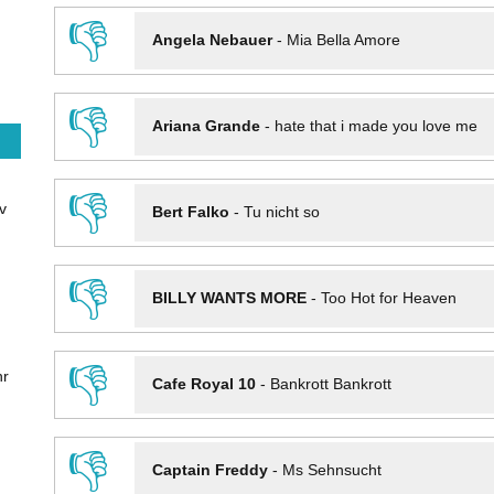
👎
Angela Nebauer
-
Mia Bella Amore
👎
Ariana Grande
-
hate that i made you love me
👎
v
Bert Falko
-
Tu nicht so
👎
BILLY WANTS MORE
-
Too Hot for Heaven
👎
hr
Cafe Royal 10
-
Bankrott Bankrott
👎
Captain Freddy
-
Ms Sehnsucht