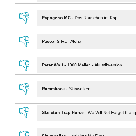
👎
Papageno MC
-
Das Rauschen im Kopf
👎
Pascal Silva
-
Aloha
👎
Peter Wolf
-
1000 Meilen - Akustikversion
👎
Rammbock
-
Skinwalker
👎
Skeleton Trap Horse
-
We Will Not Forget the Ep