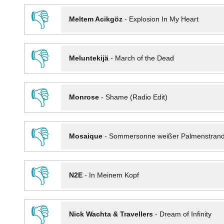
👎
Meltem Acikgöz
-
Explosion In My Heart
👎
Meluntekijä
-
March of the Dead
👎
Monrose
-
Shame (Radio Edit)
👎
Mosaique
-
Sommersonne weißer Palmenstran
👎
N2E
-
In Meinem Kopf
👎
Nick Wachta & Travellers
-
Dream of Infinity