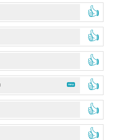
👍
👍
👍
👍
neu
d
👍
👍