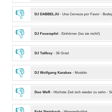
👎
DJ DABBELJU
-
Una Cerveza por Favor - Bode
👎
DJ Feuerapfel
-
Einhörner (Iss sie nicht!)
👎
DJ Tallboy
-
36 Grad
👎
DJ Wolfgang Karabas
-
Moskito
👎
Duo WeR
-
Höchste Zeit sich wieder zu sehn - Si
👎
Echt Steinbach
-
Wegwerfsoldat