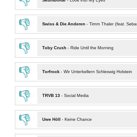
👎
Skumbollar
-
Look into My Eyes
👎
Swiss & Die Anderen
-
Timm Thaler (feat. Seba
👎
Toby Crush
-
Ride Until the Morning
👎
Torfrock
-
Wir Unterkellern Schleswig Holstein
👎
TRVB 13
-
Social Media
👎
Uwe Höll
-
Keine Chance