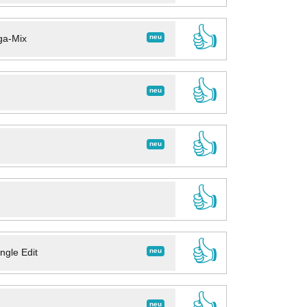
👍
neu
ga-Mix
👍
neu
👍
neu
👍
👍
neu
ngle Edit
👍
neu