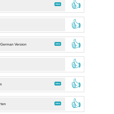
👍
neu
👍
👍
neu
- German Version
👍
👍
neu
ns
👍
neu
rten