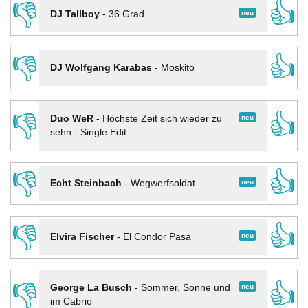
👎
👍
neu
DJ Tallboy
-
36 Grad
👎
👍
DJ Wolfgang Karabas
-
Moskito
👎
👍
neu
Duo WeR
-
Höchste Zeit sich wieder zu
sehn - Single Edit
👎
👍
neu
Echt Steinbach
-
Wegwerfsoldat
👎
👍
neu
Elvira Fischer
-
El Condor Pasa
👎
👍
neu
George La Busch
-
Sommer, Sonne und
im Cabrio