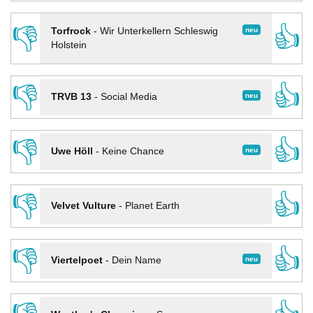
👎
👍
neu
Torfrock
-
Wir Unterkellern Schleswig
Holstein
👎
👍
neu
TRVB 13
-
Social Media
👎
👍
neu
Uwe Höll
-
Keine Chance
👎
👍
Velvet Vulture
-
Planet Earth
👎
👍
neu
Viertelpoet
-
Dein Name