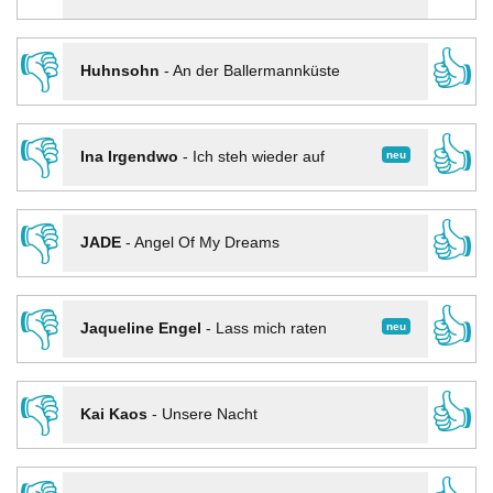
👎
👍
Huhnsohn
-
An der Ballermannküste
👎
👍
neu
Ina Irgendwo
-
Ich steh wieder auf
👎
👍
JADE
-
Angel Of My Dreams
👎
👍
neu
Jaqueline Engel
-
Lass mich raten
👎
👍
Kai Kaos
-
Unsere Nacht