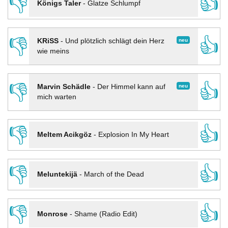
👎
👍
Königs Taler
-
Glatze Schlumpf
👎
👍
neu
KRiSS
-
Und plötzlich schlägt dein Herz
wie meins
👎
👍
neu
Marvin Schädle
-
Der Himmel kann auf
mich warten
👎
👍
Meltem Acikgöz
-
Explosion In My Heart
👎
👍
Meluntekijä
-
March of the Dead
👎
👍
Monrose
-
Shame (Radio Edit)