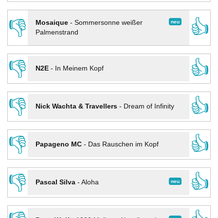
👎
👍
neu
Mosaique
-
Sommersonne weißer
Palmenstrand
👎
👍
N2E
-
In Meinem Kopf
👎
👍
Nick Wachta & Travellers
-
Dream of Infinity
👎
👍
Papageno MC
-
Das Rauschen im Kopf
👎
👍
neu
Pascal Silva
-
Aloha