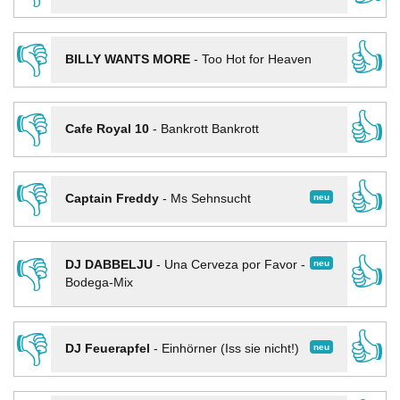
👎
👍
BILLY WANTS MORE
-
Too Hot for Heaven
👎
👍
Cafe Royal 10
-
Bankrott Bankrott
👎
👍
neu
Captain Freddy
-
Ms Sehnsucht
👎
👍
neu
DJ DABBELJU
-
Una Cerveza por Favor -
Bodega-Mix
👎
👍
neu
DJ Feuerapfel
-
Einhörner (Iss sie nicht!)