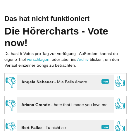
Das hat nicht funktioniert
Die Hörercharts - Vote
now!
Du hast 5 Votes pro Tag zur verfügung.. Außerdem kannst du
eigene Titel
vorschlagen
, oder aber ins
Archiv
blicken, um den
Verlauf einzelner Songs zu betrachten.
👎
👍
neu
Angela Nebauer
-
Mia Bella Amore
👎
👍
Ariana Grande
-
hate that i made you love me
👎
👍
neu
Bert Falko
-
Tu nicht so