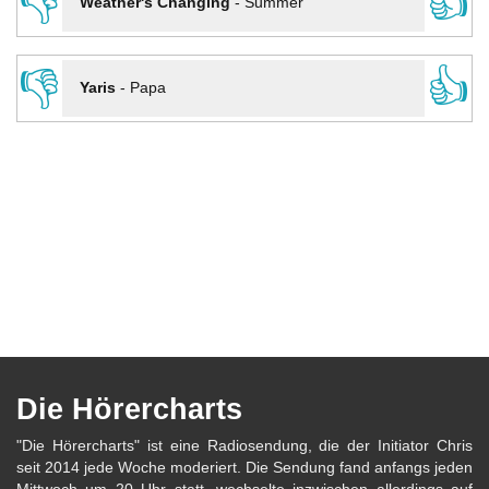
👎
👍
Weather's Changing
-
Summer
👎
👍
Yaris
-
Papa
Die Hörercharts
"Die Hörercharts" ist eine Radiosendung, die der Initiator Chris
seit 2014 jede Woche moderiert. Die Sendung fand anfangs jeden