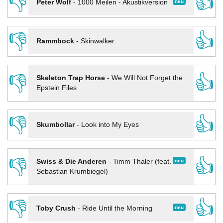
👎
👍
neu
Peter Wolf
-
1000 Meilen - Akustikversion
👎
👍
Rammbock
-
Skinwalker
👎
👍
Skeleton Trap Horse
-
We Will Not Forget the
Epstein Files
👎
👍
Skumbollar
-
Look into My Eyes
👎
👍
neu
Swiss & Die Anderen
-
Timm Thaler (feat.
Sebastian Krumbiegel)
👎
👍
neu
Toby Crush
-
Ride Until the Morning