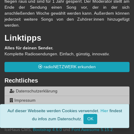
fliegen raus und sind für 1 Jahr gesperrt. Der Moderator stellt am
Ende der Sendung einen Song vor, der in der sich
anschließenden Woche gewählt werden kann. Außerdem können
jederzeit weitere Songs von den Zuhörer:innen hinzugefügt
werden.
Linktipps
Alles für deinen Sender.
Komplette Radiosendungen. Einfach, günstig, innovativ.
radioNETZWERK erkunden
Rechtliches
Datenschutzerklärung
Impressum
Auf dieser Webseite werden Cookies verwendet.
Hier
findest
© 2014 - 2026, Die-Hörercharts.de - Alle Rechte vorbehalten.
du infos zum Datenschutz.
Made by
Chris Kelle
& Sebastian Schwarz | Stolz präsentiert von
IceHaus CMS,
Bootstrap 4.6.0
und
Font Awesome 5.15.2
.