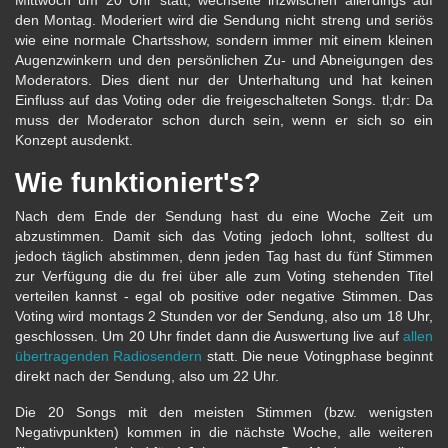
Mittwoch um 20 Uhr statt, wechselte inzwischen allerdings auf
den Montag. Moderiert wird die Sendung nicht streng und seriös
wie eine normale Chartsshow, sondern immer mit einem kleinen
Augenzwinkern und den persönlichen Zu- und Abneigungen des
Moderators. Dies dient nur der Unterhaltung und hat keinen
Einfluss auf das Voting oder die freigeschalteten Songs. tl;dr: Da
muss der Moderator schon durch sein, wenn er sich so ein
Konzept ausdenkt.
Wie funktioniert's?
Nach dem Ende der Sendung hast du eine Woche Zeit um
abzustimmen. Damit sich das Voting jedoch lohnt, solltest du
jedoch täglich abstimmen, denn jeden Tag hast du fünf Stimmen
zur Verfügung die du frei über alle zum Voting stehenden Titel
verteilen kannst - egal ob positive oder negative Stimmen. Das
Voting wird montags 2 Stunden vor der Sendung, also um 18 Uhr,
geschlossen. Um 20 Uhr findet dann die Auswertung live auf
allen
übertragenden Radiosendern
statt. Die neue Votingphase beginnt
direkt nach der Sendung, also um 22 Uhr.
Die 20 Songs mit den meisten Stimmen (bzw. wenigsten
Negativpunkten) kommen in die nächste Woche, alle weiteren