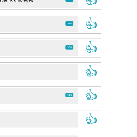
👍
stian Krumbiegel)
👍
neu
👍
neu
👍
👍
neu
👍