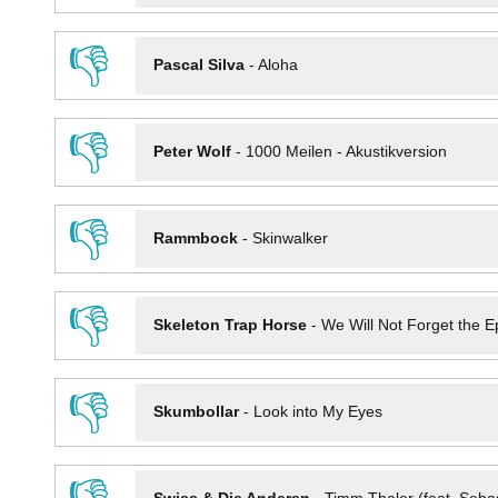
👎
Pascal Silva
-
Aloha
👎
Peter Wolf
-
1000 Meilen - Akustikversion
👎
Rammbock
-
Skinwalker
👎
Skeleton Trap Horse
-
We Will Not Forget the Ep
👎
Skumbollar
-
Look into My Eyes