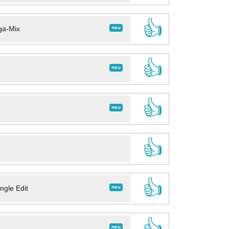
👍
neu
ga-Mix
👍
neu
👍
neu
👍
👍
neu
ngle Edit
👍
neu