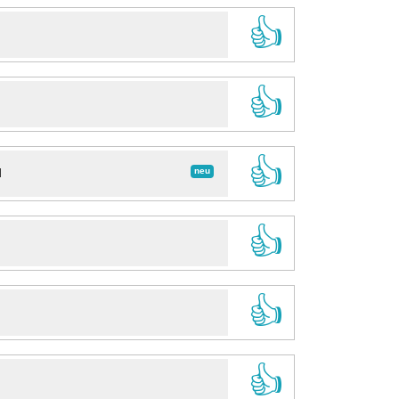
👍
👍
👍
neu
d
👍
👍
👍