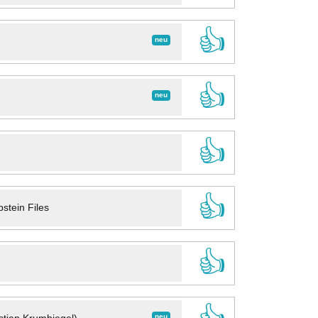
👍
neu
👍
neu
👍
👍
stein Files
👍
neu