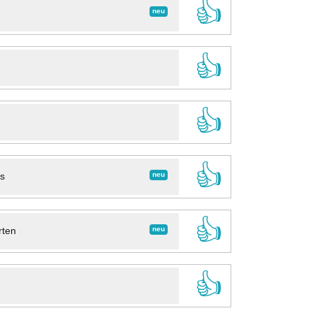
👍
neu
👍
👍
👍
neu
ns
👍
neu
rten
👍