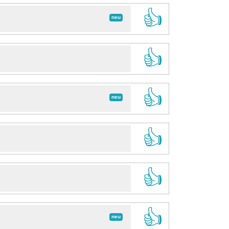
👍
neu
👍
👍
neu
👍
👍
👍
neu