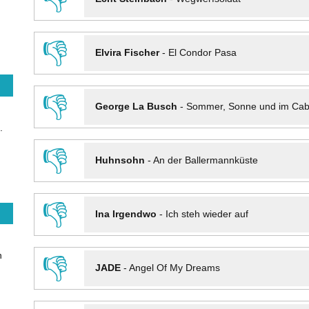
👎
Elvira Fischer
-
El Condor Pasa
👎
George La Busch
-
Sommer, Sonne und im Cab
.
👎
Huhnsohn
-
An der Ballermannküste
👎
Ina Irgendwo
-
Ich steh wieder auf
n
👎
JADE
-
Angel Of My Dreams