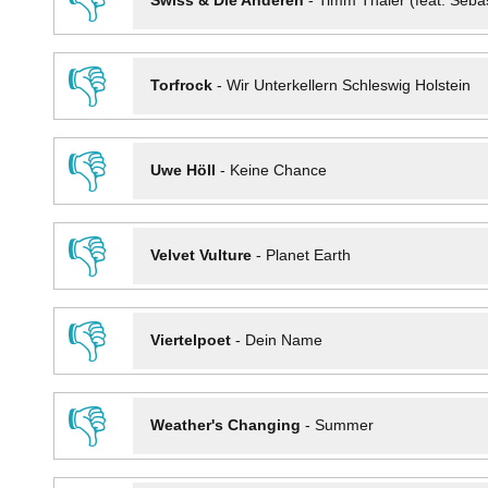
👎
Swiss & Die Anderen
-
Timm Thaler (feat. Seba
👎
Torfrock
-
Wir Unterkellern Schleswig Holstein
👎
Uwe Höll
-
Keine Chance
👎
Velvet Vulture
-
Planet Earth
👎
Viertelpoet
-
Dein Name
👎
Weather's Changing
-
Summer