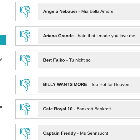
👎
Angela Nebauer
-
Mia Bella Amore
👎
Ariana Grande
-
hate that i made you love me
👎
v
Bert Falko
-
Tu nicht so
👎
BILLY WANTS MORE
-
Too Hot for Heaven
👎
hr
Cafe Royal 10
-
Bankrott Bankrott
👎
Captain Freddy
-
Ms Sehnsucht