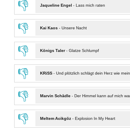
👎
Jaqueline Engel
-
Lass mich raten
👎
Kai Kaos
-
Unsere Nacht
👎
Königs Taler
-
Glatze Schlumpf
👎
KRiSS
-
Und plötzlich schlägt dein Herz wie mei
👎
Marvin Schädle
-
Der Himmel kann auf mich wa
👎
Meltem Acikgöz
-
Explosion In My Heart