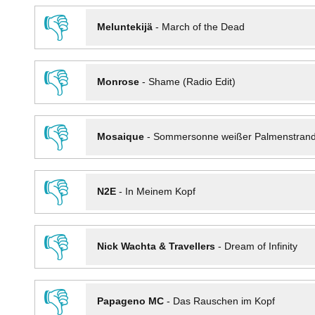
👎
Meluntekijä
-
March of the Dead
👎
Monrose
-
Shame (Radio Edit)
👎
Mosaique
-
Sommersonne weißer Palmenstran
👎
N2E
-
In Meinem Kopf
👎
Nick Wachta & Travellers
-
Dream of Infinity
👎
Papageno MC
-
Das Rauschen im Kopf