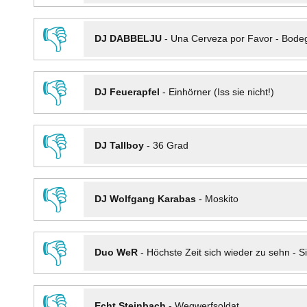
👎
DJ DABBELJU
-
Una Cerveza por Favor - Bode
👎
DJ Feuerapfel
-
Einhörner (Iss sie nicht!)
👎
DJ Tallboy
-
36 Grad
👎
DJ Wolfgang Karabas
-
Moskito
👎
Duo WeR
-
Höchste Zeit sich wieder zu sehn - Si
👎
Echt Steinbach
-
Wegwerfsoldat