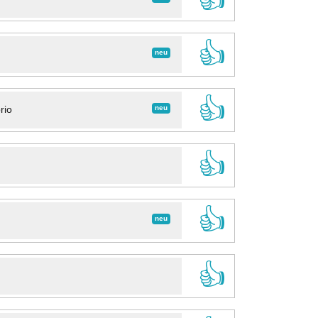
👍
neu
👍
neu
rio
👍
👍
neu
👍