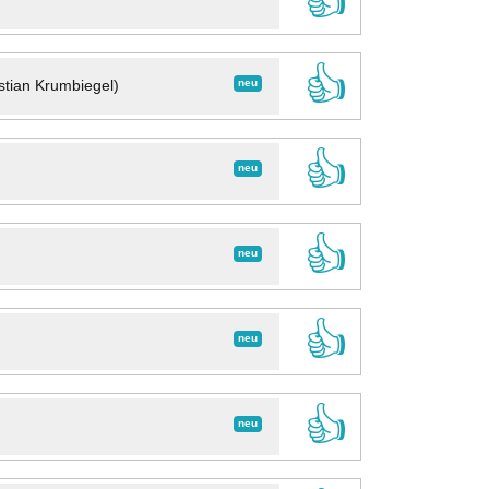
👍
👍
neu
stian Krumbiegel)
👍
neu
👍
neu
👍
neu
👍
neu