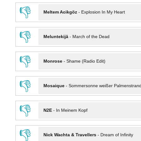
👎
Meltem Acikgöz
-
Explosion In My Heart
👎
Meluntekijä
-
March of the Dead
👎
Monrose
-
Shame (Radio Edit)
👎
Mosaique
-
Sommersonne weißer Palmenstran
👎
N2E
-
In Meinem Kopf
👎
Nick Wachta & Travellers
-
Dream of Infinity