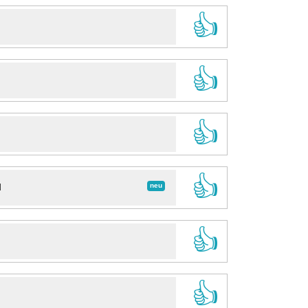
👍
👍
👍
👍
neu
d
👍
👍