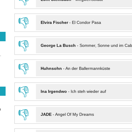
👎
Elvira Fischer
-
El Condor Pasa
👎
George La Busch
-
Sommer, Sonne und im Cab
.
👎
Huhnsohn
-
An der Ballermannküste
👎
Ina Irgendwo
-
Ich steh wieder auf
n
👎
JADE
-
Angel Of My Dreams