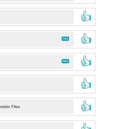
👍
👍
neu
👍
neu
👍
👍
stein Files