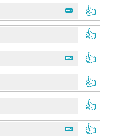
👍
neu
👍
👍
neu
👍
👍
👍
neu