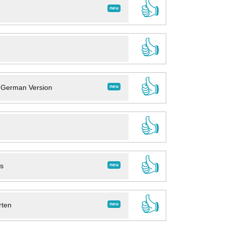
👍
neu
👍
👍
neu
- German Version
👍
👍
neu
ns
👍
neu
rten