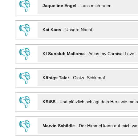
👎
Jaqueline Engel
-
Lass mich raten
👎
Kai Kaos
-
Unsere Nacht
👎
KI Sunclub Mallorca
-
Adios my Carnival Love 
👎
Königs Taler
-
Glatze Schlumpf
👎
KRiSS
-
Und plötzlich schlägt dein Herz wie mei
👎
Marvin Schädle
-
Der Himmel kann auf mich wa