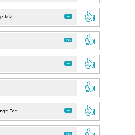
👍
neu
ga-Mix
👍
neu
👍
neu
👍
👍
neu
ngle Edit
👍
neu