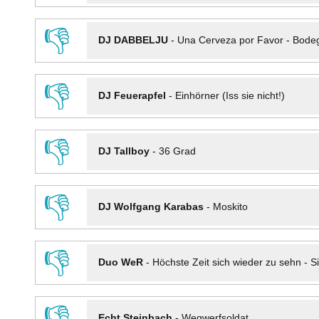
👎
DJ DABBELJU
-
Una Cerveza por Favor - Bode
👎
DJ Feuerapfel
-
Einhörner (Iss sie nicht!)
👎
DJ Tallboy
-
36 Grad
👎
DJ Wolfgang Karabas
-
Moskito
👎
Duo WeR
-
Höchste Zeit sich wieder zu sehn - Si
👎
Echt Steinbach
-
Wegwerfsoldat