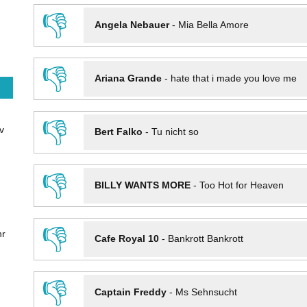
👎
Angela Nebauer
-
Mia Bella Amore
👎
Ariana Grande
-
hate that i made you love me
👎
v
Bert Falko
-
Tu nicht so
👎
BILLY WANTS MORE
-
Too Hot for Heaven
👎
hr
Cafe Royal 10
-
Bankrott Bankrott
👎
Captain Freddy
-
Ms Sehnsucht