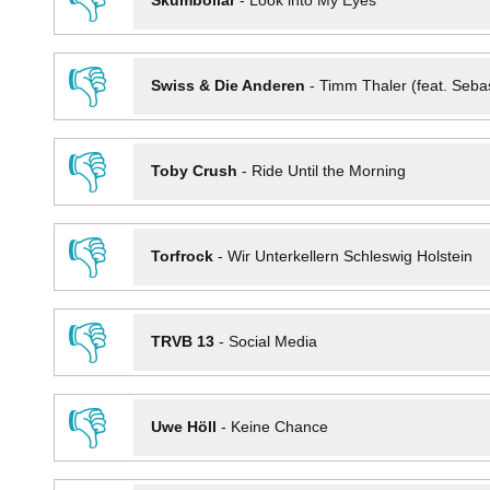
👎
Skumbollar
-
Look into My Eyes
👎
Swiss & Die Anderen
-
Timm Thaler (feat. Seba
👎
Toby Crush
-
Ride Until the Morning
👎
Torfrock
-
Wir Unterkellern Schleswig Holstein
👎
TRVB 13
-
Social Media
👎
Uwe Höll
-
Keine Chance