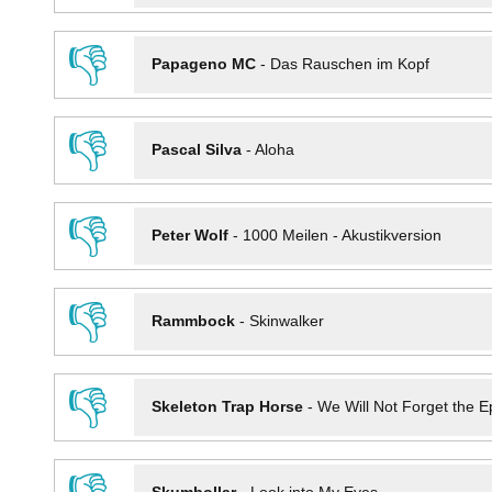
👎
Papageno MC
-
Das Rauschen im Kopf
👎
Pascal Silva
-
Aloha
👎
Peter Wolf
-
1000 Meilen - Akustikversion
👎
Rammbock
-
Skinwalker
👎
Skeleton Trap Horse
-
We Will Not Forget the Ep