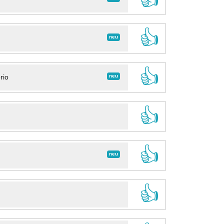
👍
neu
👍
neu
rio
👍
👍
neu
👍