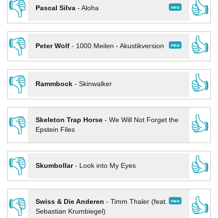
👎
👍
neu
Pascal Silva
-
Aloha
👎
👍
neu
Peter Wolf
-
1000 Meilen - Akustikversion
👎
👍
Rammbock
-
Skinwalker
👎
👍
Skeleton Trap Horse
-
We Will Not Forget the
Epstein Files
👎
👍
Skumbollar
-
Look into My Eyes
👎
👍
neu
Swiss & Die Anderen
-
Timm Thaler (feat.
Sebastian Krumbiegel)