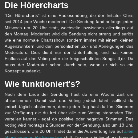
Die Hörercharts
"Die Hörercharts" ist eine Radiosendung, die der Initiator Chris
seit 2014 jede Woche moderiert. Die Sendung fand anfangs jeden
Mittwoch um 20 Uhr statt, wechselte inzwischen allerdings auf
den Montag. Moderiert wird die Sendung nicht streng und seriös
wie eine normale Chartsshow, sondern immer mit einem kleinen
Augenzwinkern und den persönlichen Zu- und Abneigungen des
Moderators. Dies dient nur der Unterhaltung und hat keinen
Einfluss auf das Voting oder die freigeschalteten Songs. tl;dr: Da
muss der Moderator schon durch sein, wenn er sich so ein
Konzept ausdenkt.
Wie funktioniert's?
Nach dem Ende der Sendung hast du eine Woche Zeit um
abzustimmen. Damit sich das Voting jedoch lohnt, solltest du
jedoch täglich abstimmen, denn jeden Tag hast du fünf Stimmen
zur Verfügung die du frei über alle zum Voting stehenden Titel
verteilen kannst - egal ob positive oder negative Stimmen. Das
Voting wird montags 2 Stunden vor der Sendung, also um 18 Uhr,
geschlossen. Um 20 Uhr findet dann die Auswertung live auf
allen
übertragenden Radiosendern
statt. Die neue Votingphase beginnt