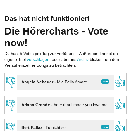
Das hat nicht funktioniert
Die Hörercharts - Vote
now!
Du hast 5 Votes pro Tag zur verfügung.. Außerdem kannst du
eigene Titel
vorschlagen
, oder aber ins
Archiv
blicken, um den
Verlauf einzelner Songs zu betrachten.
👎
👍
neu
Angela Nebauer
-
Mia Bella Amore
👎
👍
Ariana Grande
-
hate that i made you love me
👎
👍
neu
Bert Falko
-
Tu nicht so