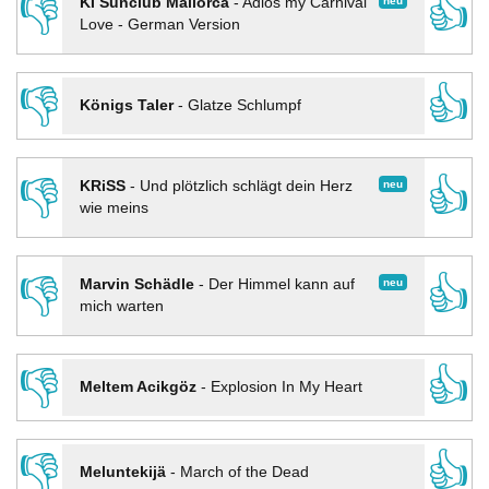
👎
👍
neu
KI Sunclub Mallorca
-
Adios my Carnival
Love - German Version
👎
👍
Königs Taler
-
Glatze Schlumpf
👎
👍
neu
KRiSS
-
Und plötzlich schlägt dein Herz
wie meins
👎
👍
neu
Marvin Schädle
-
Der Himmel kann auf
mich warten
👎
👍
Meltem Acikgöz
-
Explosion In My Heart
👎
👍
Meluntekijä
-
March of the Dead