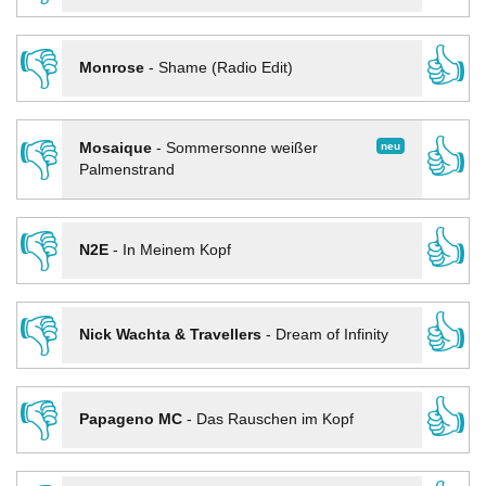
👎
👍
Monrose
-
Shame (Radio Edit)
👎
👍
neu
Mosaique
-
Sommersonne weißer
Palmenstrand
👎
👍
N2E
-
In Meinem Kopf
👎
👍
Nick Wachta & Travellers
-
Dream of Infinity
👎
👍
Papageno MC
-
Das Rauschen im Kopf