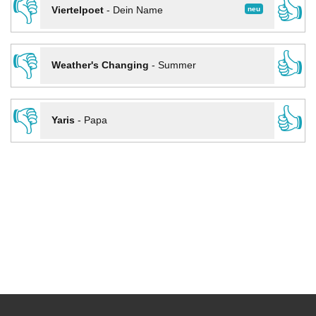
👎
👍
neu
Viertelpoet
-
Dein Name
👎
👍
Weather's Changing
-
Summer
👎
👍
Yaris
-
Papa