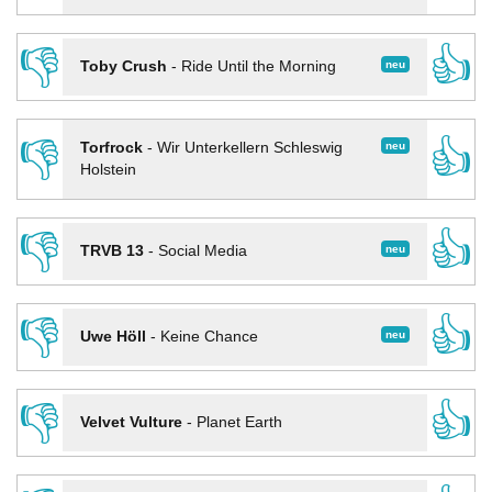
👎
👍
neu
Toby Crush
-
Ride Until the Morning
👎
👍
neu
Torfrock
-
Wir Unterkellern Schleswig
Holstein
👎
👍
neu
TRVB 13
-
Social Media
👎
👍
neu
Uwe Höll
-
Keine Chance
👎
👍
Velvet Vulture
-
Planet Earth