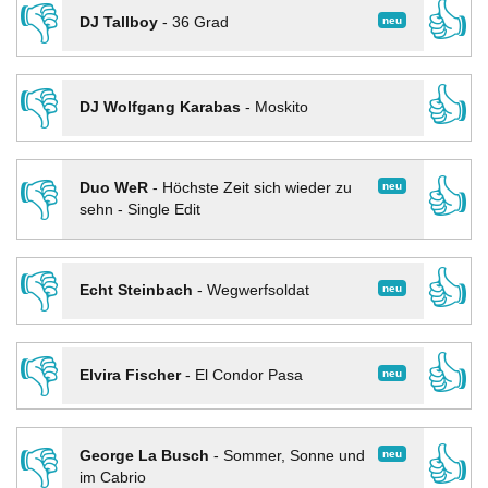
👎
👍
neu
DJ Tallboy
-
36 Grad
👎
👍
DJ Wolfgang Karabas
-
Moskito
👎
👍
neu
Duo WeR
-
Höchste Zeit sich wieder zu
sehn - Single Edit
👎
👍
neu
Echt Steinbach
-
Wegwerfsoldat
👎
👍
neu
Elvira Fischer
-
El Condor Pasa
👎
👍
neu
George La Busch
-
Sommer, Sonne und
im Cabrio