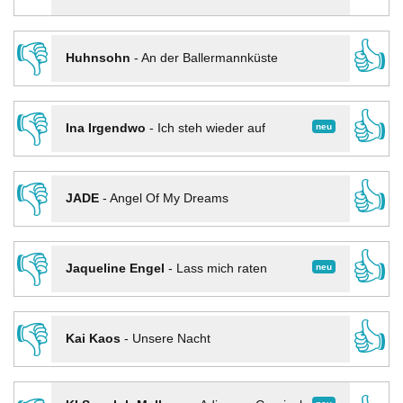
👎
👍
Huhnsohn
-
An der Ballermannküste
👎
👍
neu
Ina Irgendwo
-
Ich steh wieder auf
👎
👍
JADE
-
Angel Of My Dreams
👎
👍
neu
Jaqueline Engel
-
Lass mich raten
👎
👍
Kai Kaos
-
Unsere Nacht