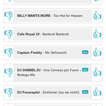
👎
👍
BILLY WANTS MORE
-
Too Hot for Heaven
👎
👍
Cafe Royal 10
-
Bankrott Bankrott
👎
👍
neu
Captain Freddy
-
Ms Sehnsucht
👎
👍
neu
DJ DABBELJU
-
Una Cerveza por Favor -
Bodega-Mix
👎
👍
neu
DJ Feuerapfel
-
Einhörner (Iss sie nicht!)