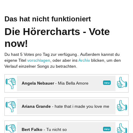
Das hat nicht funktioniert
Die Hörercharts - Vote
now!
Du hast 5 Votes pro Tag zur verfügung.. Außerdem kannst du
eigene Titel
vorschlagen
, oder aber ins
Archiv
blicken, um den
Verlauf einzelner Songs zu betrachten.
👎
👍
neu
Angela Nebauer
-
Mia Bella Amore
👎
👍
Ariana Grande
-
hate that i made you love me
👎
👍
neu
Bert Falko
-
Tu nicht so