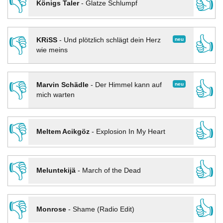
👎
👍
Königs Taler
-
Glatze Schlumpf
👎
👍
neu
KRiSS
-
Und plötzlich schlägt dein Herz
wie meins
👎
👍
neu
Marvin Schädle
-
Der Himmel kann auf
mich warten
👎
👍
Meltem Acikgöz
-
Explosion In My Heart
👎
👍
Meluntekijä
-
March of the Dead
👎
👍
Monrose
-
Shame (Radio Edit)