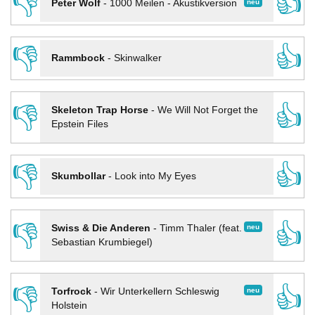
👎
👍
neu
Peter Wolf
-
1000 Meilen - Akustikversion
👎
👍
Rammbock
-
Skinwalker
👎
👍
Skeleton Trap Horse
-
We Will Not Forget the
Epstein Files
👎
👍
Skumbollar
-
Look into My Eyes
👎
👍
neu
Swiss & Die Anderen
-
Timm Thaler (feat.
Sebastian Krumbiegel)
👎
👍
neu
Torfrock
-
Wir Unterkellern Schleswig
Holstein