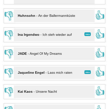
👎
👍
Huhnsohn
-
An der Ballermannküste
👎
👍
neu
Ina Irgendwo
-
Ich steh wieder auf
👎
👍
JADE
-
Angel Of My Dreams
👎
👍
neu
Jaqueline Engel
-
Lass mich raten
👎
👍
Kai Kaos
-
Unsere Nacht