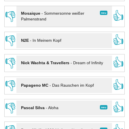
👎
👍
neu
Mosaique
-
Sommersonne weißer
Palmenstrand
👎
👍
N2E
-
In Meinem Kopf
👎
👍
Nick Wachta & Travellers
-
Dream of Infinity
👎
👍
Papageno MC
-
Das Rauschen im Kopf
👎
👍
neu
Pascal Silva
-
Aloha