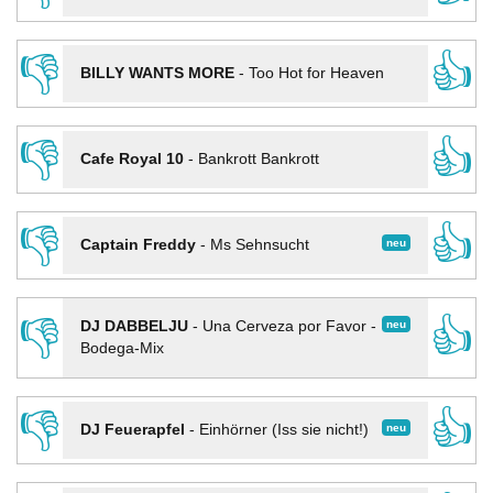
👎
👍
BILLY WANTS MORE
-
Too Hot for Heaven
👎
👍
Cafe Royal 10
-
Bankrott Bankrott
👎
👍
neu
Captain Freddy
-
Ms Sehnsucht
👎
👍
neu
DJ DABBELJU
-
Una Cerveza por Favor -
Bodega-Mix
👎
👍
neu
DJ Feuerapfel
-
Einhörner (Iss sie nicht!)