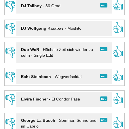
👎
👍
neu
DJ Tallboy
-
36 Grad
👎
👍
DJ Wolfgang Karabas
-
Moskito
👎
👍
neu
Duo WeR
-
Höchste Zeit sich wieder zu
sehn - Single Edit
👎
👍
neu
Echt Steinbach
-
Wegwerfsoldat
👎
👍
neu
Elvira Fischer
-
El Condor Pasa
👎
👍
neu
George La Busch
-
Sommer, Sonne und
im Cabrio