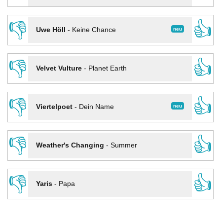
👎
👍
neu
Uwe Höll
-
Keine Chance
👎
👍
Velvet Vulture
-
Planet Earth
👎
👍
neu
Viertelpoet
-
Dein Name
👎
👍
Weather's Changing
-
Summer
👎
👍
Yaris
-
Papa