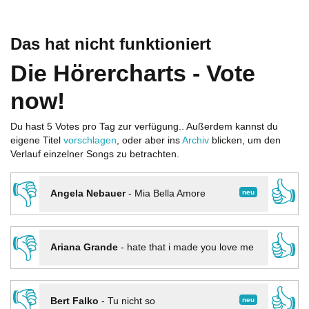
Das hat nicht funktioniert
Die Hörercharts - Vote
now!
Du hast 5 Votes pro Tag zur verfügung.. Außerdem kannst du
eigene Titel
vorschlagen
, oder aber ins
Archiv
blicken, um den
Verlauf einzelner Songs zu betrachten.
👎
👍
neu
Angela Nebauer
-
Mia Bella Amore
👎
👍
Ariana Grande
-
hate that i made you love me
👎
👍
neu
Bert Falko
-
Tu nicht so