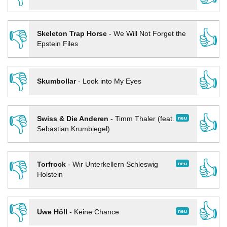
👎
👍
Skeleton Trap Horse
-
We Will Not Forget the
Epstein Files
👎
👍
Skumbollar
-
Look into My Eyes
👎
👍
neu
Swiss & Die Anderen
-
Timm Thaler (feat.
Sebastian Krumbiegel)
👎
👍
neu
Torfrock
-
Wir Unterkellern Schleswig
Holstein
👎
👍
neu
Uwe Höll
-
Keine Chance