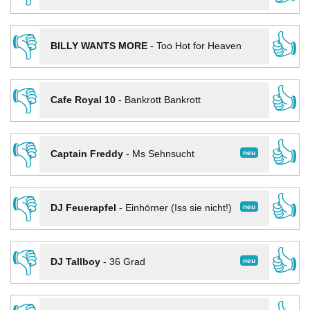
👎
👍
BILLY WANTS MORE
-
Too Hot for Heaven
👎
👍
Cafe Royal 10
-
Bankrott Bankrott
👎
👍
neu
Captain Freddy
-
Ms Sehnsucht
👎
👍
neu
DJ Feuerapfel
-
Einhörner (Iss sie nicht!)
👎
👍
neu
DJ Tallboy
-
36 Grad