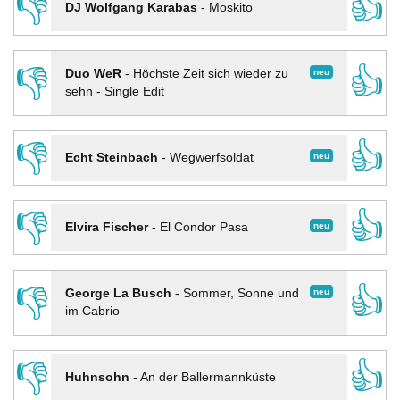
👎
👍
DJ Wolfgang Karabas
-
Moskito
👎
👍
neu
Duo WeR
-
Höchste Zeit sich wieder zu
sehn - Single Edit
👎
👍
neu
Echt Steinbach
-
Wegwerfsoldat
👎
👍
neu
Elvira Fischer
-
El Condor Pasa
👎
👍
neu
George La Busch
-
Sommer, Sonne und
im Cabrio
👎
👍
Huhnsohn
-
An der Ballermannküste