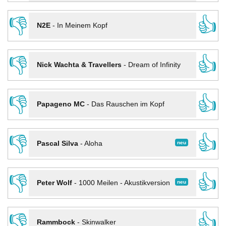
👎
👍
N2E
-
In Meinem Kopf
👎
👍
Nick Wachta & Travellers
-
Dream of Infinity
👎
👍
Papageno MC
-
Das Rauschen im Kopf
👎
👍
neu
Pascal Silva
-
Aloha
👎
👍
neu
Peter Wolf
-
1000 Meilen - Akustikversion
👎
👍
Rammbock
-
Skinwalker