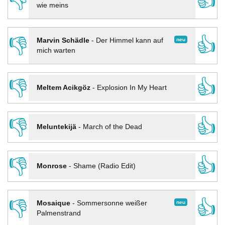
👎
👍
wie meins
👎
👍
neu
Marvin Schädle
-
Der Himmel kann auf
mich warten
👎
👍
Meltem Acikgöz
-
Explosion In My Heart
👎
👍
Meluntekijä
-
March of the Dead
👎
👍
Monrose
-
Shame (Radio Edit)
👎
👍
neu
Mosaique
-
Sommersonne weißer
Palmenstrand