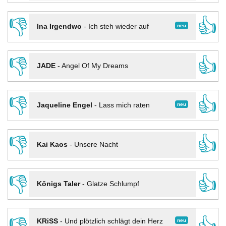
👎
👍
neu
Ina Irgendwo
-
Ich steh wieder auf
👎
👍
JADE
-
Angel Of My Dreams
👎
👍
neu
Jaqueline Engel
-
Lass mich raten
👎
👍
Kai Kaos
-
Unsere Nacht
👎
👍
Königs Taler
-
Glatze Schlumpf
neu
KRiSS
-
Und plötzlich schlägt dein Herz