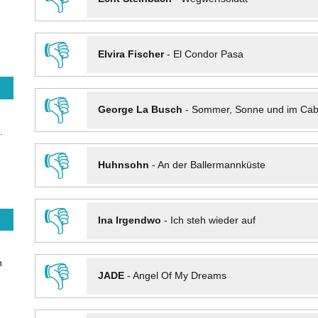
👎
Elvira Fischer
-
El Condor Pasa
👎
George La Busch
-
Sommer, Sonne und im Cab
.
👎
Huhnsohn
-
An der Ballermannküste
👎
Ina Irgendwo
-
Ich steh wieder auf
n
👎
JADE
-
Angel Of My Dreams