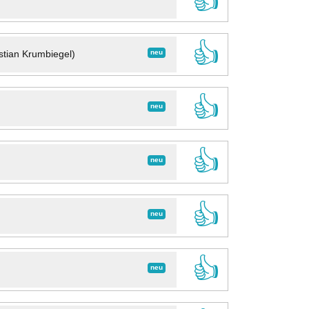
👍
👍
neu
stian Krumbiegel)
👍
neu
👍
neu
👍
neu
👍
neu