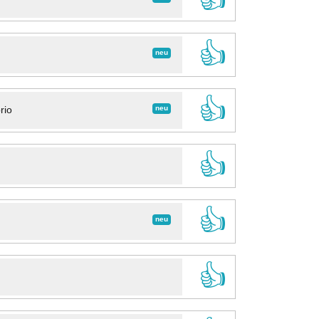
👍
neu
👍
neu
rio
👍
👍
neu
👍