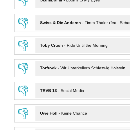
👎
Skumbollar
-
Look into My Eyes
👎
Swiss & Die Anderen
-
Timm Thaler (feat. Seba
👎
Toby Crush
-
Ride Until the Morning
👎
Torfrock
-
Wir Unterkellern Schleswig Holstein
👎
TRVB 13
-
Social Media
👎
Uwe Höll
-
Keine Chance