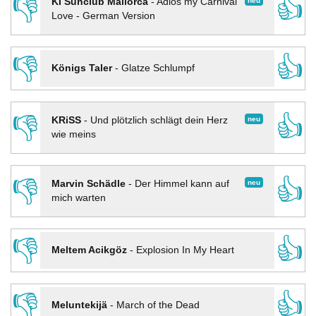
👎
👍
neu
KI Sunclub Mallorca
-
Adios my Carnival
Love - German Version
👎
👍
Königs Taler
-
Glatze Schlumpf
👎
👍
neu
KRiSS
-
Und plötzlich schlägt dein Herz
wie meins
👎
👍
neu
Marvin Schädle
-
Der Himmel kann auf
mich warten
👎
👍
Meltem Acikgöz
-
Explosion In My Heart
👎
👍
Meluntekijä
-
March of the Dead