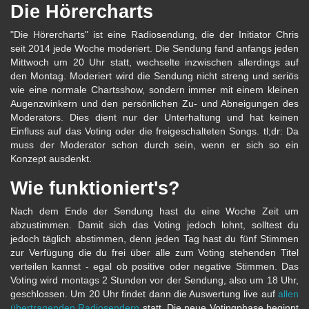
Die Hörercharts
"Die Hörercharts" ist eine Radiosendung, die der Initiator Chris
seit 2014 jede Woche moderiert. Die Sendung fand anfangs jeden
Mittwoch um 20 Uhr statt, wechselte inzwischen allerdings auf
den Montag. Moderiert wird die Sendung nicht streng und seriös
wie eine normale Chartsshow, sondern immer mit einem kleinen
Augenzwinkern und den persönlichen Zu- und Abneigungen des
Moderators. Dies dient nur der Unterhaltung und hat keinen
Einfluss auf das Voting oder die freigeschalteten Songs. tl;dr: Da
muss der Moderator schon durch sein, wenn er sich so ein
Konzept ausdenkt.
Wie funktioniert's?
Nach dem Ende der Sendung hast du eine Woche Zeit um
abzustimmen. Damit sich das Voting jedoch lohnt, solltest du
jedoch täglich abstimmen, denn jeden Tag hast du fünf Stimmen
zur Verfügung die du frei über alle zum Voting stehenden Titel
verteilen kannst - egal ob positive oder negative Stimmen. Das
Voting wird montags 2 Stunden vor der Sendung, also um 18 Uhr,
geschlossen. Um 20 Uhr findet dann die Auswertung live auf
allen
übertragenden Radiosendern
statt. Die neue Votingphase beginnt