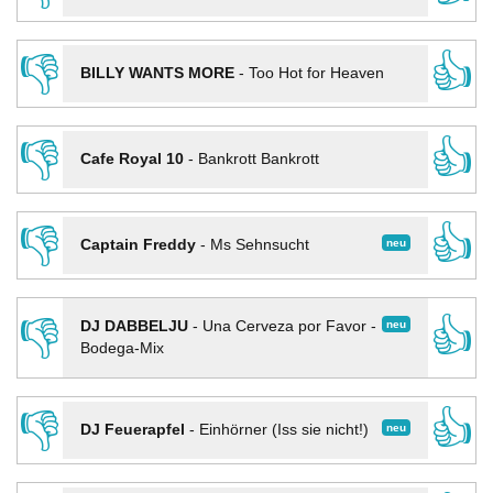
👎
👍
BILLY WANTS MORE
-
Too Hot for Heaven
👎
👍
Cafe Royal 10
-
Bankrott Bankrott
👎
👍
neu
Captain Freddy
-
Ms Sehnsucht
👎
👍
neu
DJ DABBELJU
-
Una Cerveza por Favor -
Bodega-Mix
👎
👍
neu
DJ Feuerapfel
-
Einhörner (Iss sie nicht!)