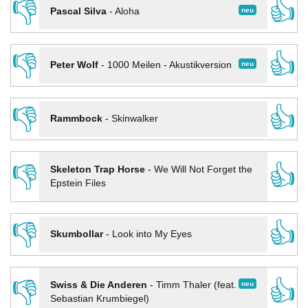
👎
👍
neu
Pascal Silva
-
Aloha
👎
👍
neu
Peter Wolf
-
1000 Meilen - Akustikversion
👎
👍
Rammbock
-
Skinwalker
👎
👍
Skeleton Trap Horse
-
We Will Not Forget the
Epstein Files
👎
👍
Skumbollar
-
Look into My Eyes
👎
👍
neu
Swiss & Die Anderen
-
Timm Thaler (feat.
Sebastian Krumbiegel)