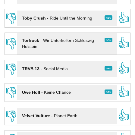
👎
👍
neu
Toby Crush
-
Ride Until the Morning
👎
👍
neu
Torfrock
-
Wir Unterkellern Schleswig
Holstein
👎
👍
neu
TRVB 13
-
Social Media
👎
👍
neu
Uwe Höll
-
Keine Chance
👎
👍
Velvet Vulture
-
Planet Earth