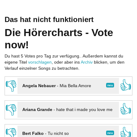
Das hat nicht funktioniert
Die Hörercharts - Vote
now!
Du hast 5 Votes pro Tag zur verfügung.. Außerdem kannst du
eigene Titel
vorschlagen
, oder aber ins
Archiv
blicken, um den
Verlauf einzelner Songs zu betrachten.
👎
👍
neu
Angela Nebauer
-
Mia Bella Amore
👎
👍
Ariana Grande
-
hate that i made you love me
👎
👍
neu
Bert Falko
-
Tu nicht so