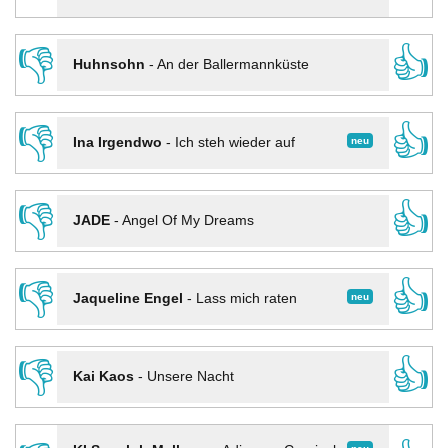
👎
👍
Huhnsohn
-
An der Ballermannküste
👎
👍
neu
Ina Irgendwo
-
Ich steh wieder auf
👎
👍
JADE
-
Angel Of My Dreams
👎
👍
neu
Jaqueline Engel
-
Lass mich raten
👎
👍
Kai Kaos
-
Unsere Nacht