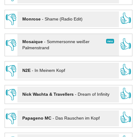
👎
👍
Monrose
-
Shame (Radio Edit)
👎
👍
neu
Mosaique
-
Sommersonne weißer
Palmenstrand
👎
👍
N2E
-
In Meinem Kopf
👎
👍
Nick Wachta & Travellers
-
Dream of Infinity
👎
👍
Papageno MC
-
Das Rauschen im Kopf