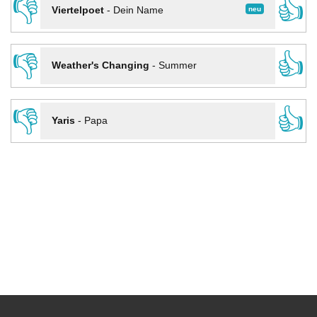
👎
👍
neu
Viertelpoet
-
Dein Name
👎
👍
Weather's Changing
-
Summer
👎
👍
Yaris
-
Papa