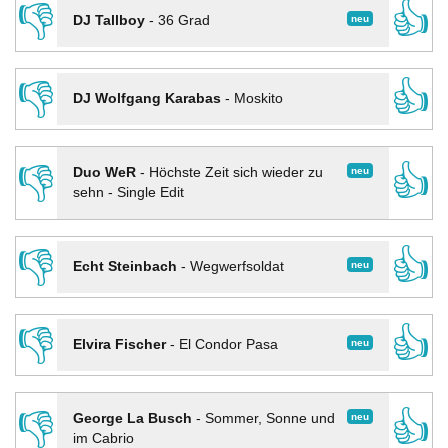
👎
👍
neu
DJ Tallboy
-
36 Grad
👎
👍
DJ Wolfgang Karabas
-
Moskito
👎
👍
neu
Duo WeR
-
Höchste Zeit sich wieder zu
sehn - Single Edit
👎
👍
neu
Echt Steinbach
-
Wegwerfsoldat
👎
👍
neu
Elvira Fischer
-
El Condor Pasa
👎
👍
neu
George La Busch
-
Sommer, Sonne und
im Cabrio