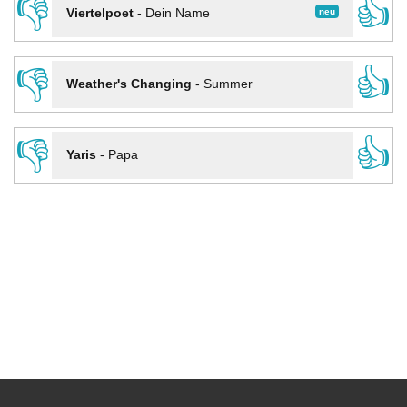
👎
👍
neu
Viertelpoet
-
Dein Name
👎
👍
Weather's Changing
-
Summer
👎
👍
Yaris
-
Papa