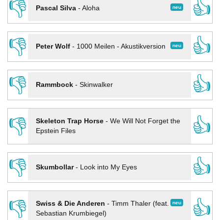
👎
👍
neu
Pascal Silva
-
Aloha
👎
👍
neu
Peter Wolf
-
1000 Meilen - Akustikversion
👎
👍
Rammbock
-
Skinwalker
👎
👍
Skeleton Trap Horse
-
We Will Not Forget the
Epstein Files
👎
👍
Skumbollar
-
Look into My Eyes
👎
👍
neu
Swiss & Die Anderen
-
Timm Thaler (feat.
Sebastian Krumbiegel)