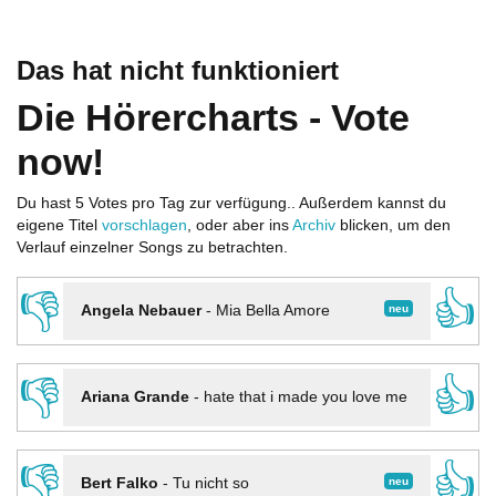
Das hat nicht funktioniert
Die Hörercharts - Vote
now!
Du hast 5 Votes pro Tag zur verfügung.. Außerdem kannst du
eigene Titel
vorschlagen
, oder aber ins
Archiv
blicken, um den
Verlauf einzelner Songs zu betrachten.
👎
👍
neu
Angela Nebauer
-
Mia Bella Amore
👎
👍
Ariana Grande
-
hate that i made you love me
👎
👍
neu
Bert Falko
-
Tu nicht so