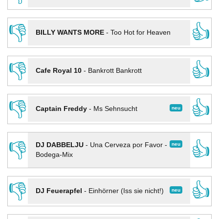
👎
👍
BILLY WANTS MORE
-
Too Hot for Heaven
👎
👍
Cafe Royal 10
-
Bankrott Bankrott
👎
👍
neu
Captain Freddy
-
Ms Sehnsucht
👎
👍
neu
DJ DABBELJU
-
Una Cerveza por Favor -
Bodega-Mix
👎
👍
neu
DJ Feuerapfel
-
Einhörner (Iss sie nicht!)