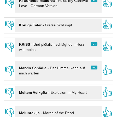
👎
👍
neu
KI Sunclub Mallorca
-
Adios my Carnival
Love - German Version
👎
👍
Königs Taler
-
Glatze Schlumpf
👎
👍
neu
KRiSS
-
Und plötzlich schlägt dein Herz
wie meins
👎
👍
neu
Marvin Schädle
-
Der Himmel kann auf
mich warten
👎
👍
Meltem Acikgöz
-
Explosion In My Heart
👎
👍
Meluntekijä
-
March of the Dead