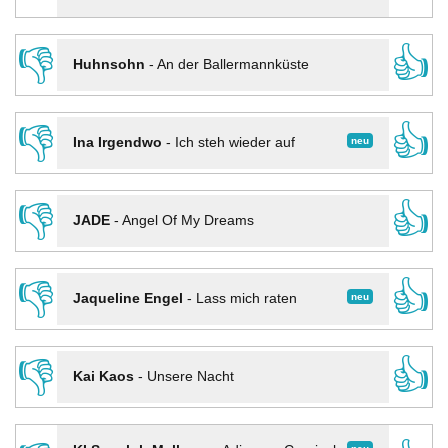
👎
👍
Huhnsohn
-
An der Ballermannküste
👎
👍
neu
Ina Irgendwo
-
Ich steh wieder auf
👎
👍
JADE
-
Angel Of My Dreams
👎
👍
neu
Jaqueline Engel
-
Lass mich raten
👎
👍
Kai Kaos
-
Unsere Nacht