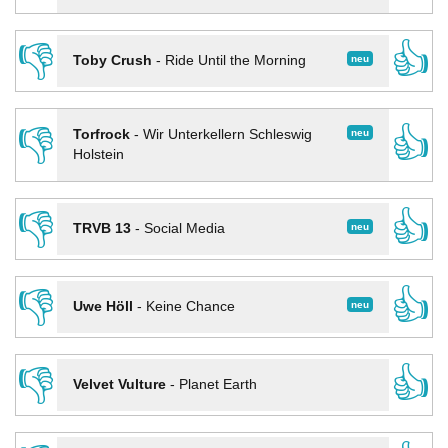
👎
👍
neu
Toby Crush
-
Ride Until the Morning
👎
👍
neu
Torfrock
-
Wir Unterkellern Schleswig
Holstein
👎
👍
neu
TRVB 13
-
Social Media
👎
👍
neu
Uwe Höll
-
Keine Chance
👎
👍
Velvet Vulture
-
Planet Earth