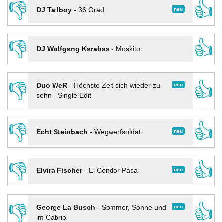
👎
👍
neu
DJ Tallboy
-
36 Grad
👎
👍
DJ Wolfgang Karabas
-
Moskito
👎
👍
neu
Duo WeR
-
Höchste Zeit sich wieder zu
sehn - Single Edit
👎
👍
neu
Echt Steinbach
-
Wegwerfsoldat
👎
👍
neu
Elvira Fischer
-
El Condor Pasa
👎
👍
neu
George La Busch
-
Sommer, Sonne und
im Cabrio