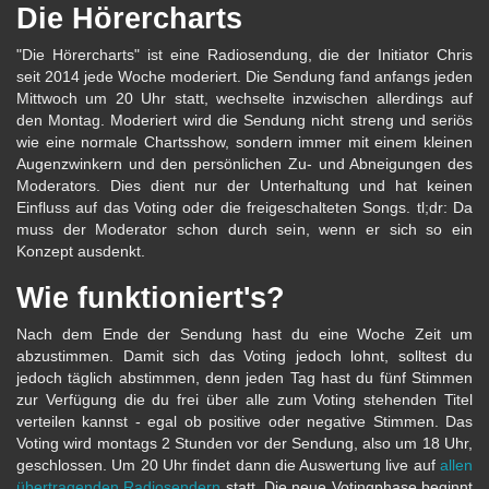
Die Hörercharts
"Die Hörercharts" ist eine Radiosendung, die der Initiator Chris
seit 2014 jede Woche moderiert. Die Sendung fand anfangs jeden
Mittwoch um 20 Uhr statt, wechselte inzwischen allerdings auf
den Montag. Moderiert wird die Sendung nicht streng und seriös
wie eine normale Chartsshow, sondern immer mit einem kleinen
Augenzwinkern und den persönlichen Zu- und Abneigungen des
Moderators. Dies dient nur der Unterhaltung und hat keinen
Einfluss auf das Voting oder die freigeschalteten Songs. tl;dr: Da
muss der Moderator schon durch sein, wenn er sich so ein
Konzept ausdenkt.
Wie funktioniert's?
Nach dem Ende der Sendung hast du eine Woche Zeit um
abzustimmen. Damit sich das Voting jedoch lohnt, solltest du
jedoch täglich abstimmen, denn jeden Tag hast du fünf Stimmen
zur Verfügung die du frei über alle zum Voting stehenden Titel
verteilen kannst - egal ob positive oder negative Stimmen. Das
Voting wird montags 2 Stunden vor der Sendung, also um 18 Uhr,
geschlossen. Um 20 Uhr findet dann die Auswertung live auf
allen
übertragenden Radiosendern
statt. Die neue Votingphase beginnt