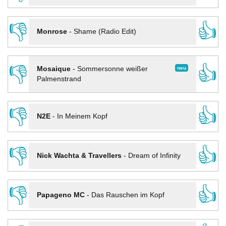
👎
👍
Monrose
-
Shame (Radio Edit)
👎
👍
neu
Mosaique
-
Sommersonne weißer
Palmenstrand
👎
👍
N2E
-
In Meinem Kopf
👎
👍
Nick Wachta & Travellers
-
Dream of Infinity
👎
👍
Papageno MC
-
Das Rauschen im Kopf