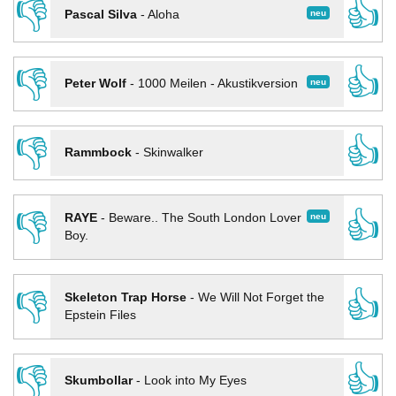
👎
👍
neu
Pascal Silva
-
Aloha
👎
👍
neu
Peter Wolf
-
1000 Meilen - Akustikversion
👎
👍
Rammbock
-
Skinwalker
👎
👍
neu
RAYE
-
Beware.. The South London Lover
Boy.
👎
👍
Skeleton Trap Horse
-
We Will Not Forget the
Epstein Files
👎
👍
Skumbollar
-
Look into My Eyes