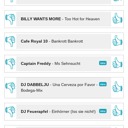
👎
👍
BILLY WANTS MORE
-
Too Hot for Heaven
👎
👍
Cafe Royal 10
-
Bankrott Bankrott
👎
👍
neu
Captain Freddy
-
Ms Sehnsucht
👎
👍
neu
DJ DABBELJU
-
Una Cerveza por Favor -
Bodega-Mix
👎
👍
neu
DJ Feuerapfel
-
Einhörner (Iss sie nicht!)