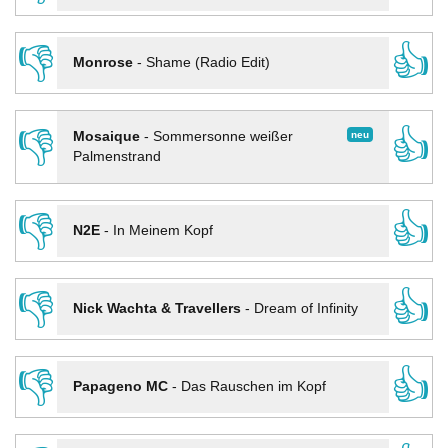
👎
👍
Monrose
-
Shame (Radio Edit)
👎
👍
neu
Mosaique
-
Sommersonne weißer
Palmenstrand
👎
👍
N2E
-
In Meinem Kopf
👎
👍
Nick Wachta & Travellers
-
Dream of Infinity
👎
👍
Papageno MC
-
Das Rauschen im Kopf