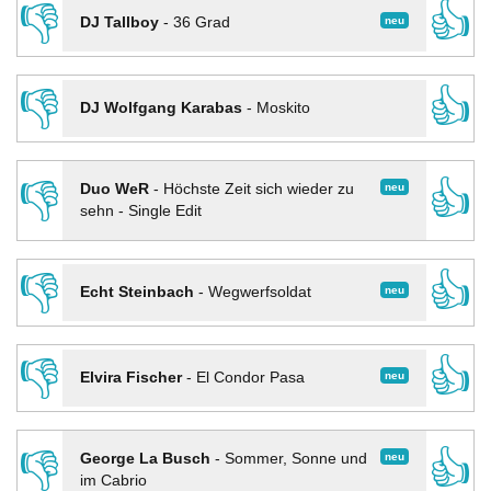
👎
👍
neu
DJ Tallboy
-
36 Grad
👎
👍
DJ Wolfgang Karabas
-
Moskito
👎
👍
neu
Duo WeR
-
Höchste Zeit sich wieder zu
sehn - Single Edit
👎
👍
neu
Echt Steinbach
-
Wegwerfsoldat
👎
👍
neu
Elvira Fischer
-
El Condor Pasa
👎
👍
neu
George La Busch
-
Sommer, Sonne und
im Cabrio