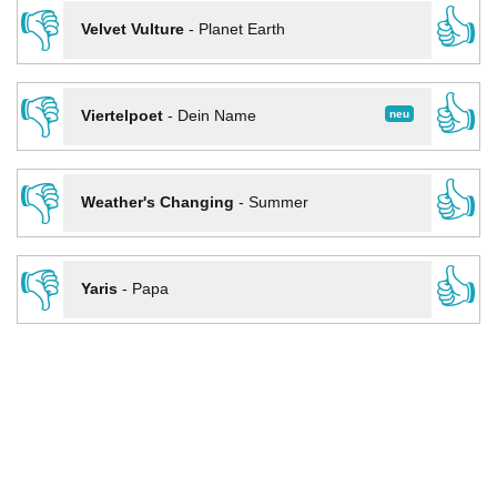
👎
👍
Velvet Vulture
-
Planet Earth
👎
👍
neu
Viertelpoet
-
Dein Name
👎
👍
Weather's Changing
-
Summer
👎
👍
Yaris
-
Papa