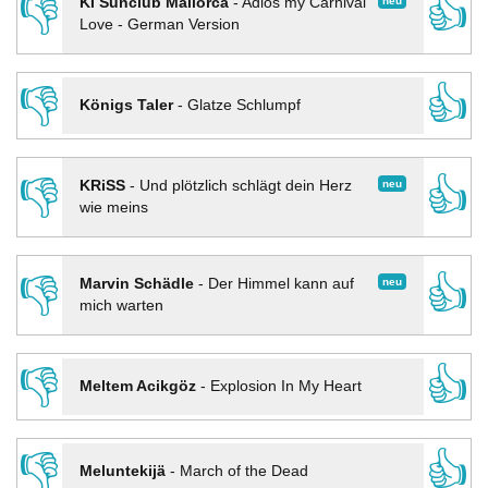
👎
👍
neu
KI Sunclub Mallorca
-
Adios my Carnival
Love - German Version
👎
👍
Königs Taler
-
Glatze Schlumpf
👎
👍
neu
KRiSS
-
Und plötzlich schlägt dein Herz
wie meins
👎
👍
neu
Marvin Schädle
-
Der Himmel kann auf
mich warten
👎
👍
Meltem Acikgöz
-
Explosion In My Heart
👎
👍
Meluntekijä
-
March of the Dead