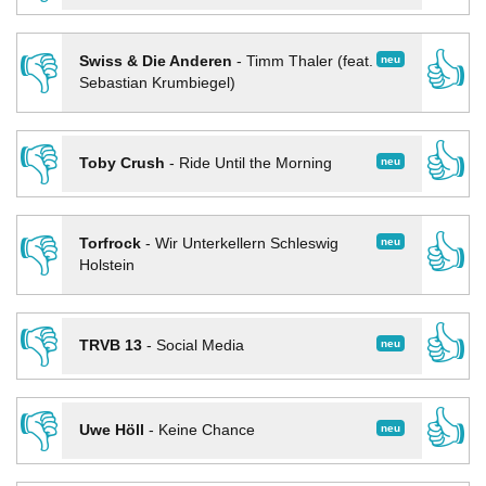
👎
👍
neu
Swiss & Die Anderen
-
Timm Thaler (feat.
Sebastian Krumbiegel)
👎
👍
neu
Toby Crush
-
Ride Until the Morning
👎
👍
neu
Torfrock
-
Wir Unterkellern Schleswig
Holstein
👎
👍
neu
TRVB 13
-
Social Media
👎
👍
neu
Uwe Höll
-
Keine Chance