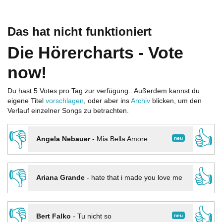
Das hat nicht funktioniert
Die Hörercharts - Vote
now!
Du hast 5 Votes pro Tag zur verfügung.. Außerdem kannst du
eigene Titel
vorschlagen
, oder aber ins
Archiv
blicken, um den
Verlauf einzelner Songs zu betrachten.
👎
👍
neu
Angela Nebauer
-
Mia Bella Amore
👎
👍
Ariana Grande
-
hate that i made you love me
👎
👍
neu
Bert Falko
-
Tu nicht so