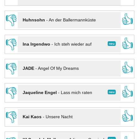
👎
👍
Huhnsohn
-
An der Ballermannküste
👎
👍
neu
Ina Irgendwo
-
Ich steh wieder auf
👎
👍
JADE
-
Angel Of My Dreams
👎
👍
neu
Jaqueline Engel
-
Lass mich raten
👎
👍
Kai Kaos
-
Unsere Nacht