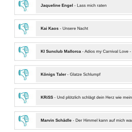
👎
Jaqueline Engel
-
Lass mich raten
👎
Kai Kaos
-
Unsere Nacht
👎
KI Sunclub Mallorca
-
Adios my Carnival Love 
👎
Königs Taler
-
Glatze Schlumpf
👎
KRiSS
-
Und plötzlich schlägt dein Herz wie mei
👎
Marvin Schädle
-
Der Himmel kann auf mich wa