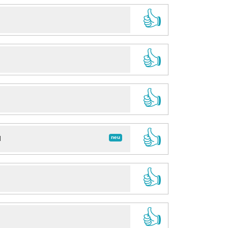
👍
👍
👍
👍
neu
d
👍
👍