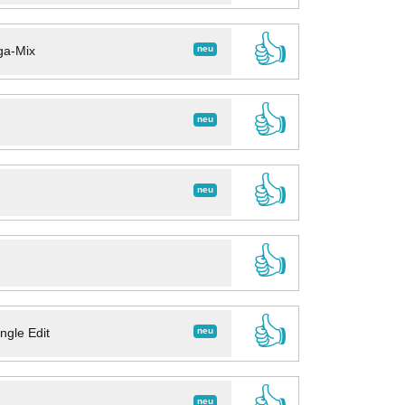
👍
neu
ga-Mix
👍
neu
👍
neu
👍
👍
neu
ngle Edit
👍
neu