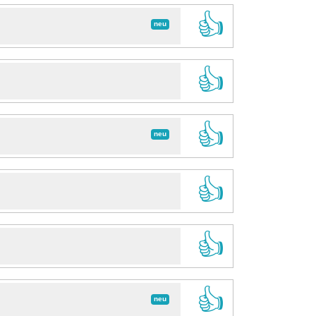
👍
neu
👍
👍
neu
👍
👍
👍
neu