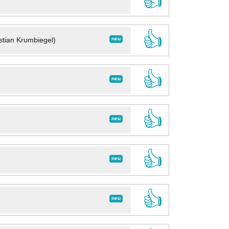
👍
👍
neu
stian Krumbiegel)
👍
neu
👍
neu
👍
neu
👍
neu