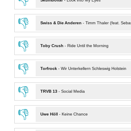
👎
Skumbollar
-
Look into My Eyes
👎
Swiss & Die Anderen
-
Timm Thaler (feat. Seba
👎
Toby Crush
-
Ride Until the Morning
👎
Torfrock
-
Wir Unterkellern Schleswig Holstein
👎
TRVB 13
-
Social Media
👎
Uwe Höll
-
Keine Chance