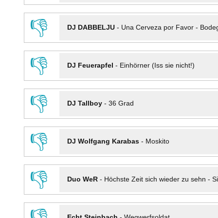
👎
DJ DABBELJU
-
Una Cerveza por Favor - Bode
👎
DJ Feuerapfel
-
Einhörner (Iss sie nicht!)
👎
DJ Tallboy
-
36 Grad
👎
DJ Wolfgang Karabas
-
Moskito
👎
Duo WeR
-
Höchste Zeit sich wieder zu sehn - Si
👎
Echt Steinbach
-
Wegwerfsoldat