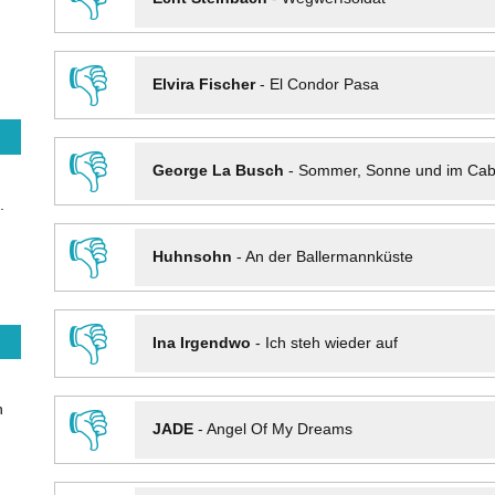
👎
Elvira Fischer
-
El Condor Pasa
👎
George La Busch
-
Sommer, Sonne und im Cab
.
👎
Huhnsohn
-
An der Ballermannküste
👎
Ina Irgendwo
-
Ich steh wieder auf
n
👎
JADE
-
Angel Of My Dreams