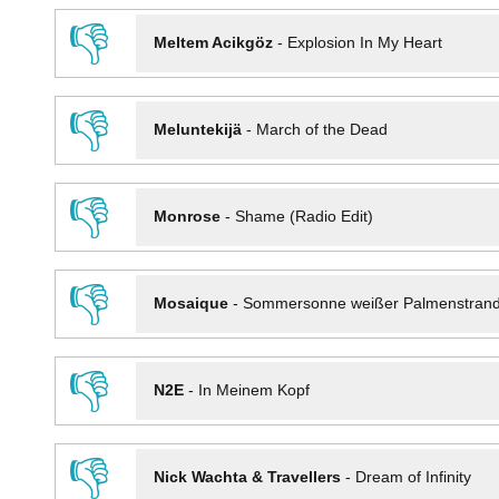
👎
Meltem Acikgöz
-
Explosion In My Heart
👎
Meluntekijä
-
March of the Dead
👎
Monrose
-
Shame (Radio Edit)
👎
Mosaique
-
Sommersonne weißer Palmenstran
👎
N2E
-
In Meinem Kopf
👎
Nick Wachta & Travellers
-
Dream of Infinity