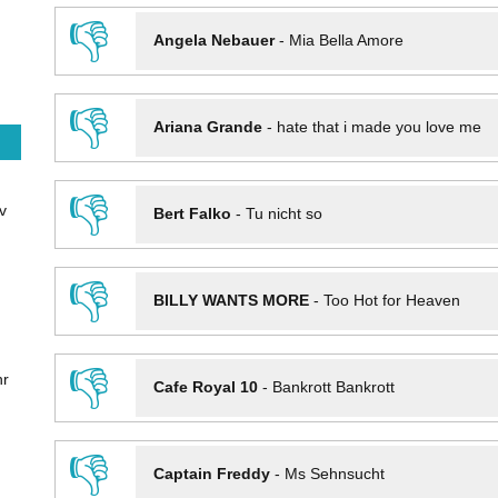
👎
Angela Nebauer
-
Mia Bella Amore
👎
Ariana Grande
-
hate that i made you love me
👎
v
Bert Falko
-
Tu nicht so
👎
BILLY WANTS MORE
-
Too Hot for Heaven
👎
hr
Cafe Royal 10
-
Bankrott Bankrott
👎
Captain Freddy
-
Ms Sehnsucht