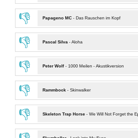
👎
Papageno MC
-
Das Rauschen im Kopf
👎
Pascal Silva
-
Aloha
👎
Peter Wolf
-
1000 Meilen - Akustikversion
👎
Rammbock
-
Skinwalker
👎
Skeleton Trap Horse
-
We Will Not Forget the Ep