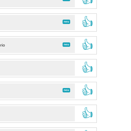
👍
neu
👍
neu
rio
👍
👍
neu
👍