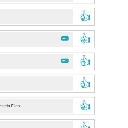
👍
👍
neu
👍
neu
👍
👍
stein Files