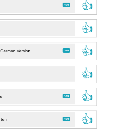
👍
neu
👍
👍
neu
- German Version
👍
👍
neu
ns
👍
neu
rten