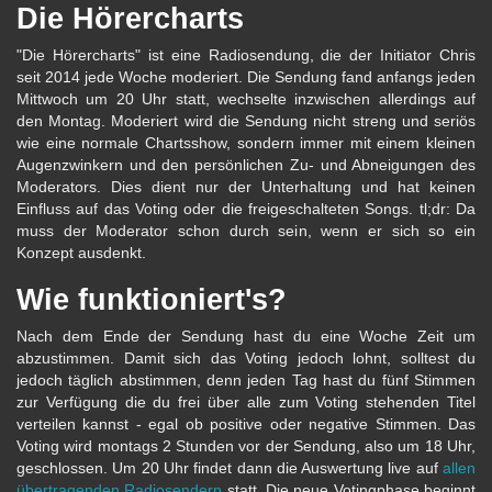
Die Hörercharts
"Die Hörercharts" ist eine Radiosendung, die der Initiator Chris
seit 2014 jede Woche moderiert. Die Sendung fand anfangs jeden
Mittwoch um 20 Uhr statt, wechselte inzwischen allerdings auf
den Montag. Moderiert wird die Sendung nicht streng und seriös
wie eine normale Chartsshow, sondern immer mit einem kleinen
Augenzwinkern und den persönlichen Zu- und Abneigungen des
Moderators. Dies dient nur der Unterhaltung und hat keinen
Einfluss auf das Voting oder die freigeschalteten Songs. tl;dr: Da
muss der Moderator schon durch sein, wenn er sich so ein
Konzept ausdenkt.
Wie funktioniert's?
Nach dem Ende der Sendung hast du eine Woche Zeit um
abzustimmen. Damit sich das Voting jedoch lohnt, solltest du
jedoch täglich abstimmen, denn jeden Tag hast du fünf Stimmen
zur Verfügung die du frei über alle zum Voting stehenden Titel
verteilen kannst - egal ob positive oder negative Stimmen. Das
Voting wird montags 2 Stunden vor der Sendung, also um 18 Uhr,
geschlossen. Um 20 Uhr findet dann die Auswertung live auf
allen
übertragenden Radiosendern
statt. Die neue Votingphase beginnt