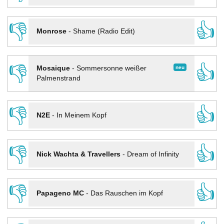
👎
👍
Monrose
-
Shame (Radio Edit)
👎
👍
neu
Mosaique
-
Sommersonne weißer
Palmenstrand
👎
👍
N2E
-
In Meinem Kopf
👎
👍
Nick Wachta & Travellers
-
Dream of Infinity
👎
👍
Papageno MC
-
Das Rauschen im Kopf