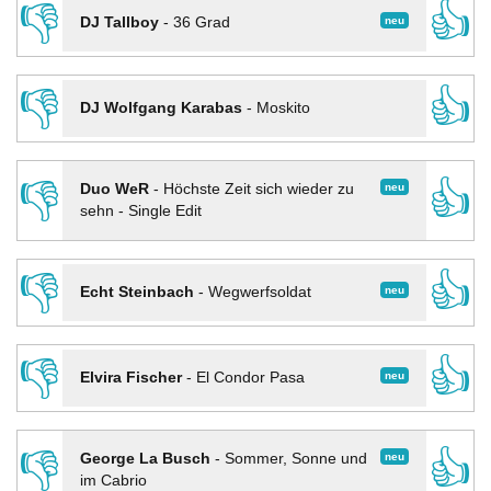
👎
👍
neu
DJ Tallboy
-
36 Grad
👎
👍
DJ Wolfgang Karabas
-
Moskito
👎
👍
neu
Duo WeR
-
Höchste Zeit sich wieder zu
sehn - Single Edit
👎
👍
neu
Echt Steinbach
-
Wegwerfsoldat
👎
👍
neu
Elvira Fischer
-
El Condor Pasa
👎
👍
neu
George La Busch
-
Sommer, Sonne und
im Cabrio