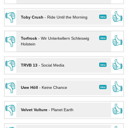
👎
👍
neu
Toby Crush
-
Ride Until the Morning
👎
👍
neu
Torfrock
-
Wir Unterkellern Schleswig
Holstein
👎
👍
neu
TRVB 13
-
Social Media
👎
👍
neu
Uwe Höll
-
Keine Chance
👎
👍
Velvet Vulture
-
Planet Earth