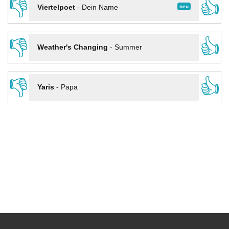
👎
👍
neu
Viertelpoet
-
Dein Name
👎
👍
Weather's Changing
-
Summer
👎
👍
Yaris
-
Papa