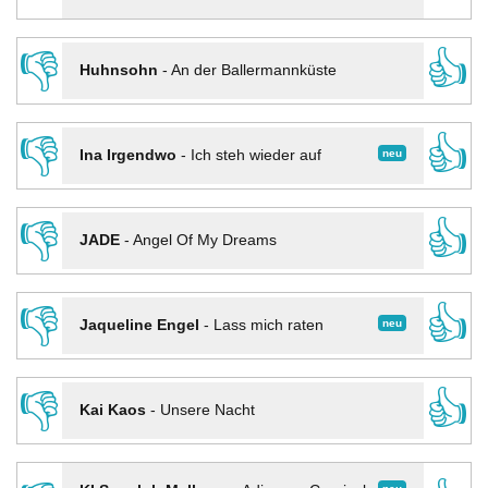
👎
👍
Huhnsohn
-
An der Ballermannküste
👎
👍
neu
Ina Irgendwo
-
Ich steh wieder auf
👎
👍
JADE
-
Angel Of My Dreams
👎
👍
neu
Jaqueline Engel
-
Lass mich raten
👎
👍
Kai Kaos
-
Unsere Nacht