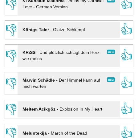
👎
👍
neu
KI Sunclub Mallorca
-
Adios my Carnival
Love - German Version
👎
👍
Königs Taler
-
Glatze Schlumpf
👎
👍
neu
KRiSS
-
Und plötzlich schlägt dein Herz
wie meins
👎
👍
neu
Marvin Schädle
-
Der Himmel kann auf
mich warten
👎
👍
Meltem Acikgöz
-
Explosion In My Heart
👎
👍
Meluntekijä
-
March of the Dead