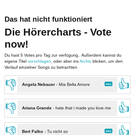
Das hat nicht funktioniert
Die Hörercharts - Vote
now!
Du hast 5 Votes pro Tag zur verfügung.. Außerdem kannst du
eigene Titel
vorschlagen
, oder aber ins
Archiv
blicken, um den
Verlauf einzelner Songs zu betrachten.
👎
👍
neu
Angela Nebauer
-
Mia Bella Amore
👎
👍
Ariana Grande
-
hate that i made you love me
👎
👍
neu
Bert Falko
-
Tu nicht so