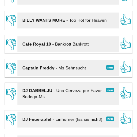
👎
👍
BILLY WANTS MORE
-
Too Hot for Heaven
👎
👍
Cafe Royal 10
-
Bankrott Bankrott
👎
👍
neu
Captain Freddy
-
Ms Sehnsucht
👎
👍
neu
DJ DABBELJU
-
Una Cerveza por Favor -
Bodega-Mix
👎
👍
neu
DJ Feuerapfel
-
Einhörner (Iss sie nicht!)