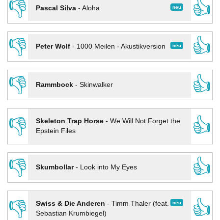
👎
👍
neu
Pascal Silva
-
Aloha
👎
👍
neu
Peter Wolf
-
1000 Meilen - Akustikversion
👎
👍
Rammbock
-
Skinwalker
👎
👍
Skeleton Trap Horse
-
We Will Not Forget the
Epstein Files
👎
👍
Skumbollar
-
Look into My Eyes
👎
👍
neu
Swiss & Die Anderen
-
Timm Thaler (feat.
Sebastian Krumbiegel)