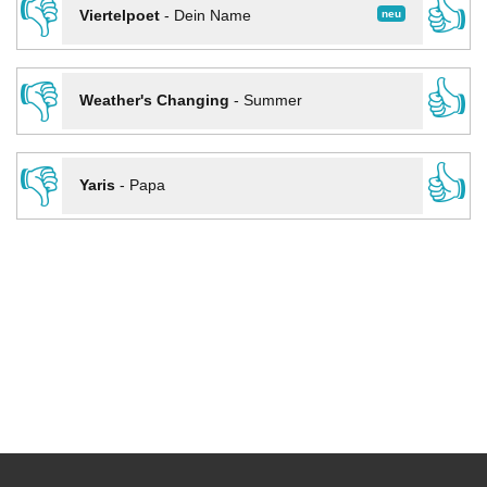
👎
👍
neu
Viertelpoet
-
Dein Name
👎
👍
Weather's Changing
-
Summer
👎
👍
Yaris
-
Papa