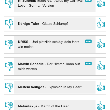
👎
👍
neu
KI Sunclub Mallorca
-
Adios my Carnival
Love - German Version
👎
👍
Königs Taler
-
Glatze Schlumpf
👎
👍
neu
KRiSS
-
Und plötzlich schlägt dein Herz
wie meins
👎
👍
neu
Marvin Schädle
-
Der Himmel kann auf
mich warten
👎
👍
Meltem Acikgöz
-
Explosion In My Heart
👎
👍
Meluntekijä
-
March of the Dead