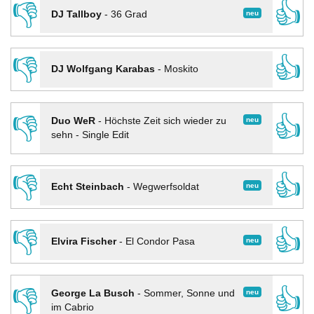
👎
👍
neu
DJ Tallboy
-
36 Grad
👎
👍
DJ Wolfgang Karabas
-
Moskito
👎
👍
neu
Duo WeR
-
Höchste Zeit sich wieder zu
sehn - Single Edit
👎
👍
neu
Echt Steinbach
-
Wegwerfsoldat
👎
👍
neu
Elvira Fischer
-
El Condor Pasa
👎
👍
neu
George La Busch
-
Sommer, Sonne und
im Cabrio