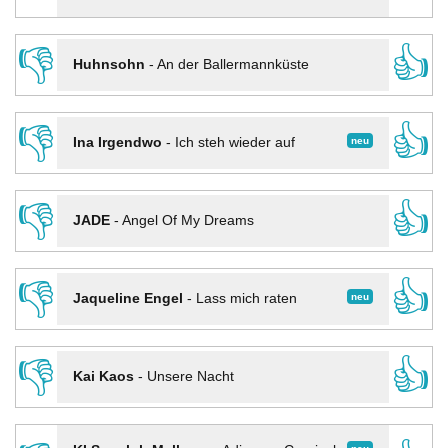
👎
👍
Huhnsohn
-
An der Ballermannküste
👎
👍
neu
Ina Irgendwo
-
Ich steh wieder auf
👎
👍
JADE
-
Angel Of My Dreams
👎
👍
neu
Jaqueline Engel
-
Lass mich raten
👎
👍
Kai Kaos
-
Unsere Nacht