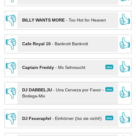
👎
👍
BILLY WANTS MORE
-
Too Hot for Heaven
👎
👍
Cafe Royal 10
-
Bankrott Bankrott
👎
👍
neu
Captain Freddy
-
Ms Sehnsucht
👎
👍
neu
DJ DABBELJU
-
Una Cerveza por Favor -
Bodega-Mix
👎
👍
neu
DJ Feuerapfel
-
Einhörner (Iss sie nicht!)