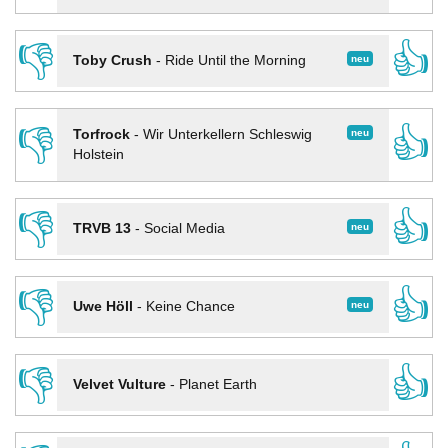
👎
👍
neu
Toby Crush
-
Ride Until the Morning
👎
👍
neu
Torfrock
-
Wir Unterkellern Schleswig
Holstein
👎
👍
neu
TRVB 13
-
Social Media
👎
👍
neu
Uwe Höll
-
Keine Chance
👎
👍
Velvet Vulture
-
Planet Earth