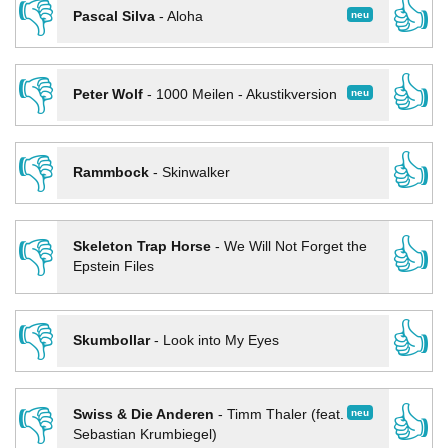
👎
👍
neu
Pascal Silva
-
Aloha
👎
👍
neu
Peter Wolf
-
1000 Meilen - Akustikversion
👎
👍
Rammbock
-
Skinwalker
👎
👍
Skeleton Trap Horse
-
We Will Not Forget the
Epstein Files
👎
👍
Skumbollar
-
Look into My Eyes
👎
👍
neu
Swiss & Die Anderen
-
Timm Thaler (feat.
Sebastian Krumbiegel)