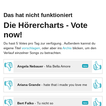
Das hat nicht funktioniert
Die Hörercharts - Vote
now!
Du hast 5 Votes pro Tag zur verfügung.. Außerdem kannst du
eigene Titel
vorschlagen
, oder aber ins
Archiv
blicken, um den
Verlauf einzelner Songs zu betrachten.
👎
👍
neu
Angela Nebauer
-
Mia Bella Amore
👎
👍
Ariana Grande
-
hate that i made you love me
👎
👍
neu
Bert Falko
-
Tu nicht so