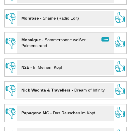
👎
👍
Monrose
-
Shame (Radio Edit)
👎
👍
neu
Mosaique
-
Sommersonne weißer
Palmenstrand
👎
👍
N2E
-
In Meinem Kopf
👎
👍
Nick Wachta & Travellers
-
Dream of Infinity
👎
👍
Papageno MC
-
Das Rauschen im Kopf