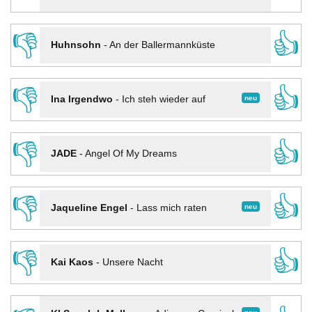
👎
👍
Huhnsohn
-
An der Ballermannküste
👎
👍
neu
Ina Irgendwo
-
Ich steh wieder auf
👎
👍
JADE
-
Angel Of My Dreams
👎
👍
neu
Jaqueline Engel
-
Lass mich raten
👎
👍
Kai Kaos
-
Unsere Nacht