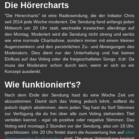
Die Hörercharts
"Die Hörercharts" ist eine Radiosendung, die der Initiator Chris
seit 2014 jede Woche moderiert. Die Sendung fand anfangs jeden
Mittwoch um 20 Uhr statt, wechselte inzwischen allerdings auf
den Montag. Moderiert wird die Sendung nicht streng und seriös
wie eine normale Chartsshow, sondern immer mit einem kleinen
Augenzwinkern und den persönlichen Zu- und Abneigungen des
Moderators. Dies dient nur der Unterhaltung und hat keinen
Einfluss auf das Voting oder die freigeschalteten Songs. tl;dr: Da
muss der Moderator schon durch sein, wenn er sich so ein
Konzept ausdenkt.
Wie funktioniert's?
Nach dem Ende der Sendung hast du eine Woche Zeit um
abzustimmen. Damit sich das Voting jedoch lohnt, solltest du
jedoch täglich abstimmen, denn jeden Tag hast du fünf Stimmen
zur Verfügung die du frei über alle zum Voting stehenden Titel
verteilen kannst - egal ob positive oder negative Stimmen. Das
Voting wird montags 2 Stunden vor der Sendung, also um 18 Uhr,
geschlossen. Um 20 Uhr findet dann die Auswertung live auf
allen
übertragenden Radiosendern
statt. Die neue Votingphase beginnt