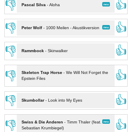
👎
👍
neu
Pascal Silva
-
Aloha
👎
👍
neu
Peter Wolf
-
1000 Meilen - Akustikversion
👎
👍
Rammbock
-
Skinwalker
👎
👍
Skeleton Trap Horse
-
We Will Not Forget the
Epstein Files
👎
👍
Skumbollar
-
Look into My Eyes
👎
👍
neu
Swiss & Die Anderen
-
Timm Thaler (feat.
Sebastian Krumbiegel)