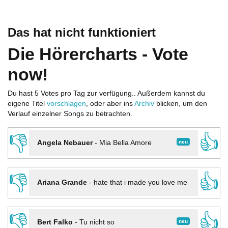
Das hat nicht funktioniert
Die Hörercharts - Vote
now!
Du hast 5 Votes pro Tag zur verfügung.. Außerdem kannst du
eigene Titel
vorschlagen
, oder aber ins
Archiv
blicken, um den
Verlauf einzelner Songs zu betrachten.
👎
👍
neu
Angela Nebauer
-
Mia Bella Amore
👎
👍
Ariana Grande
-
hate that i made you love me
👎
👍
neu
Bert Falko
-
Tu nicht so