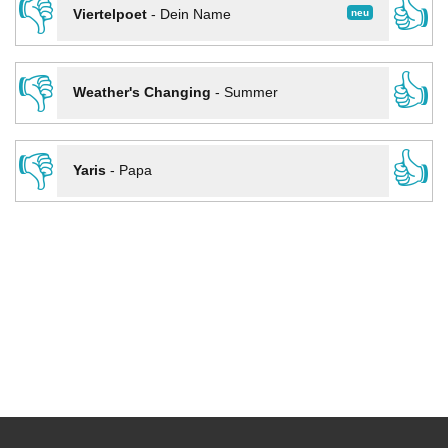
👎
👍
neu
Viertelpoet
-
Dein Name
👎
👍
Weather's Changing
-
Summer
👎
👍
Yaris
-
Papa