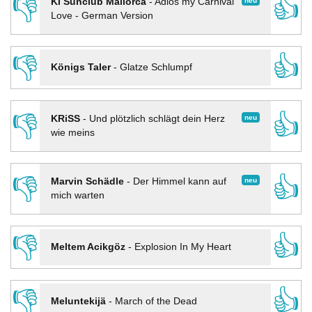
👎
👍
neu
KI Sunclub Mallorca
-
Adios my Carnival
Love - German Version
👎
👍
Königs Taler
-
Glatze Schlumpf
👎
👍
neu
KRiSS
-
Und plötzlich schlägt dein Herz
wie meins
👎
👍
neu
Marvin Schädle
-
Der Himmel kann auf
mich warten
👎
👍
Meltem Acikgöz
-
Explosion In My Heart
👎
👍
Meluntekijä
-
March of the Dead