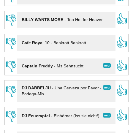
👎
👍
BILLY WANTS MORE
-
Too Hot for Heaven
👎
👍
Cafe Royal 10
-
Bankrott Bankrott
👎
👍
neu
Captain Freddy
-
Ms Sehnsucht
👎
👍
neu
DJ DABBELJU
-
Una Cerveza por Favor -
Bodega-Mix
👎
👍
neu
DJ Feuerapfel
-
Einhörner (Iss sie nicht!)