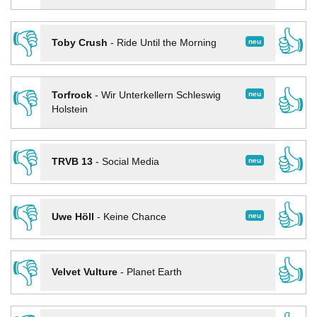
👎
👍
neu
Toby Crush
-
Ride Until the Morning
👎
👍
neu
Torfrock
-
Wir Unterkellern Schleswig
Holstein
👎
👍
neu
TRVB 13
-
Social Media
👎
👍
neu
Uwe Höll
-
Keine Chance
👎
👍
Velvet Vulture
-
Planet Earth