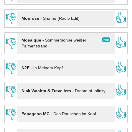
👎
👍
Monrose
-
Shame (Radio Edit)
👎
👍
neu
Mosaique
-
Sommersonne weißer
Palmenstrand
👎
👍
N2E
-
In Meinem Kopf
👎
👍
Nick Wachta & Travellers
-
Dream of Infinity
👎
👍
Papageno MC
-
Das Rauschen im Kopf