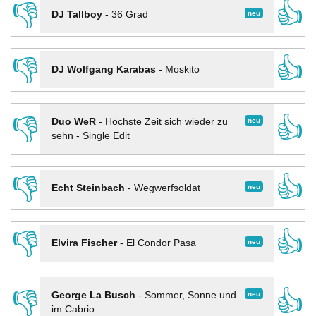
👎
👍
neu
DJ Tallboy
-
36 Grad
👎
👍
DJ Wolfgang Karabas
-
Moskito
👎
👍
neu
Duo WeR
-
Höchste Zeit sich wieder zu
sehn - Single Edit
👎
👍
neu
Echt Steinbach
-
Wegwerfsoldat
👎
👍
neu
Elvira Fischer
-
El Condor Pasa
👎
👍
neu
George La Busch
-
Sommer, Sonne und
im Cabrio