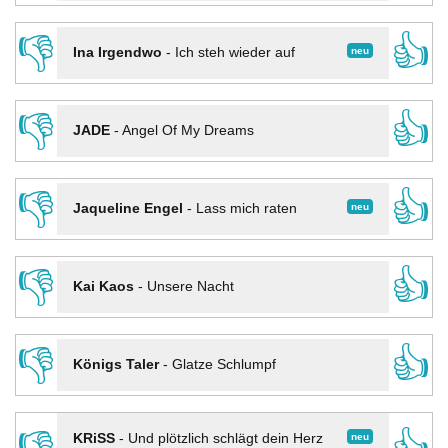
👎
👍
neu
Ina Irgendwo
-
Ich steh wieder auf
👎
👍
JADE
-
Angel Of My Dreams
👎
👍
neu
Jaqueline Engel
-
Lass mich raten
👎
👍
Kai Kaos
-
Unsere Nacht
👎
👍
Königs Taler
-
Glatze Schlumpf
neu
KRiSS
-
Und plötzlich schlägt dein Herz