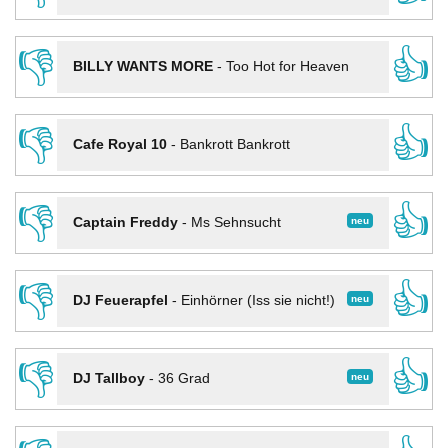
👎
👍
BILLY WANTS MORE
-
Too Hot for Heaven
👎
👍
Cafe Royal 10
-
Bankrott Bankrott
👎
👍
neu
Captain Freddy
-
Ms Sehnsucht
👎
👍
neu
DJ Feuerapfel
-
Einhörner (Iss sie nicht!)
👎
👍
neu
DJ Tallboy
-
36 Grad