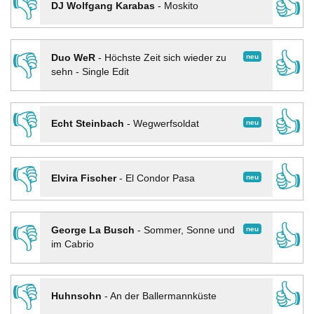
👎
👍
DJ Wolfgang Karabas
-
Moskito
👎
👍
neu
Duo WeR
-
Höchste Zeit sich wieder zu
sehn - Single Edit
👎
👍
neu
Echt Steinbach
-
Wegwerfsoldat
👎
👍
neu
Elvira Fischer
-
El Condor Pasa
👎
👍
neu
George La Busch
-
Sommer, Sonne und
im Cabrio
👎
👍
Huhnsohn
-
An der Ballermannküste