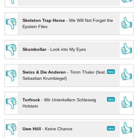
👎
👍
Skeleton Trap Horse
-
We Will Not Forget the
Epstein Files
👎
👍
Skumbollar
-
Look into My Eyes
👎
👍
neu
Swiss & Die Anderen
-
Timm Thaler (feat.
Sebastian Krumbiegel)
👎
👍
neu
Torfrock
-
Wir Unterkellern Schleswig
Holstein
👎
👍
neu
Uwe Höll
-
Keine Chance