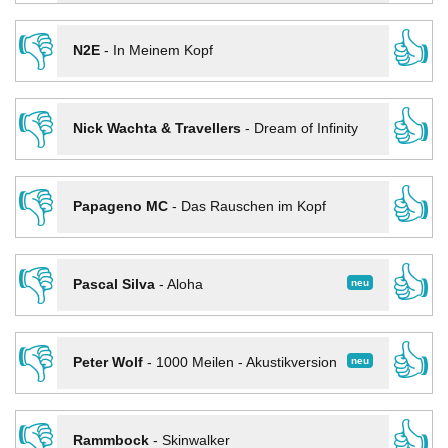
👎
👍
N2E
-
In Meinem Kopf
👎
👍
Nick Wachta & Travellers
-
Dream of Infinity
👎
👍
Papageno MC
-
Das Rauschen im Kopf
👎
👍
neu
Pascal Silva
-
Aloha
👎
👍
neu
Peter Wolf
-
1000 Meilen - Akustikversion
👎
👍
Rammbock
-
Skinwalker