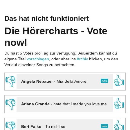
Das hat nicht funktioniert
Die Hörercharts - Vote
now!
Du hast 5 Votes pro Tag zur verfügung.. Außerdem kannst du
eigene Titel
vorschlagen
, oder aber ins
Archiv
blicken, um den
Verlauf einzelner Songs zu betrachten.
👎
👍
neu
Angela Nebauer
-
Mia Bella Amore
👎
👍
Ariana Grande
-
hate that i made you love me
👎
👍
neu
Bert Falko
-
Tu nicht so