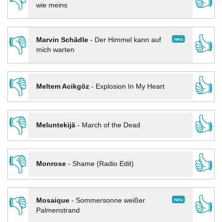
👎
👍
wie meins
👎
👍
neu
Marvin Schädle
-
Der Himmel kann auf
mich warten
👎
👍
Meltem Acikgöz
-
Explosion In My Heart
👎
👍
Meluntekijä
-
March of the Dead
👎
👍
Monrose
-
Shame (Radio Edit)
👎
👍
neu
Mosaique
-
Sommersonne weißer
Palmenstrand