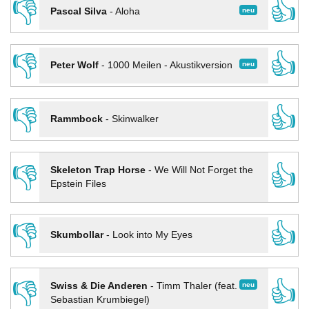
👎
👍
neu
Pascal Silva
-
Aloha
👎
👍
neu
Peter Wolf
-
1000 Meilen - Akustikversion
👎
👍
Rammbock
-
Skinwalker
👎
👍
Skeleton Trap Horse
-
We Will Not Forget the
Epstein Files
👎
👍
Skumbollar
-
Look into My Eyes
👎
👍
neu
Swiss & Die Anderen
-
Timm Thaler (feat.
Sebastian Krumbiegel)