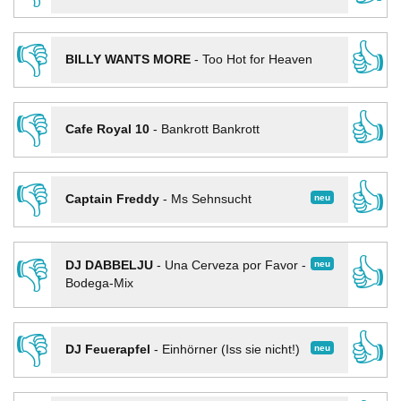
👎
👍
BILLY WANTS MORE
-
Too Hot for Heaven
👎
👍
Cafe Royal 10
-
Bankrott Bankrott
👎
👍
neu
Captain Freddy
-
Ms Sehnsucht
👎
👍
neu
DJ DABBELJU
-
Una Cerveza por Favor -
Bodega-Mix
👎
👍
neu
DJ Feuerapfel
-
Einhörner (Iss sie nicht!)