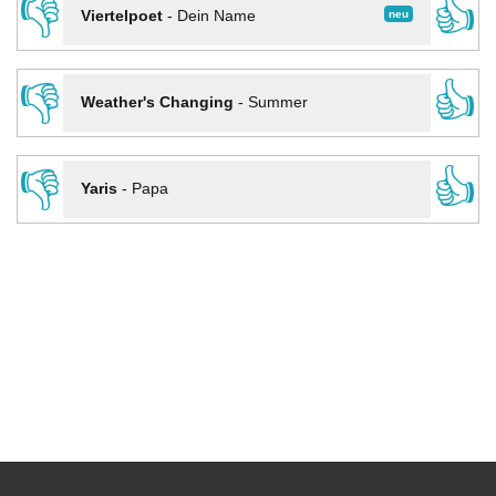
👎
👍
neu
Viertelpoet
-
Dein Name
👎
👍
Weather's Changing
-
Summer
👎
👍
Yaris
-
Papa