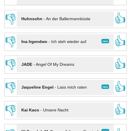
👎
👍
Huhnsohn
-
An der Ballermannküste
👎
👍
neu
Ina Irgendwo
-
Ich steh wieder auf
👎
👍
JADE
-
Angel Of My Dreams
👎
👍
neu
Jaqueline Engel
-
Lass mich raten
👎
👍
Kai Kaos
-
Unsere Nacht