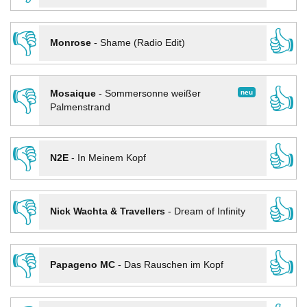
👎
👍
Monrose
-
Shame (Radio Edit)
👎
👍
neu
Mosaique
-
Sommersonne weißer
Palmenstrand
👎
👍
N2E
-
In Meinem Kopf
👎
👍
Nick Wachta & Travellers
-
Dream of Infinity
👎
👍
Papageno MC
-
Das Rauschen im Kopf