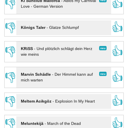
👎
👍
neu
KI Sunclub Mallorca
-
Adios my Carnival
Love - German Version
👎
👍
Königs Taler
-
Glatze Schlumpf
👎
👍
neu
KRiSS
-
Und plötzlich schlägt dein Herz
wie meins
👎
👍
neu
Marvin Schädle
-
Der Himmel kann auf
mich warten
👎
👍
Meltem Acikgöz
-
Explosion In My Heart
👎
👍
Meluntekijä
-
March of the Dead