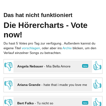
Das hat nicht funktioniert
Die Hörercharts - Vote
now!
Du hast 5 Votes pro Tag zur verfügung.. Außerdem kannst du
eigene Titel
vorschlagen
, oder aber ins
Archiv
blicken, um den
Verlauf einzelner Songs zu betrachten.
👎
👍
neu
Angela Nebauer
-
Mia Bella Amore
👎
👍
Ariana Grande
-
hate that i made you love me
👎
👍
neu
Bert Falko
-
Tu nicht so