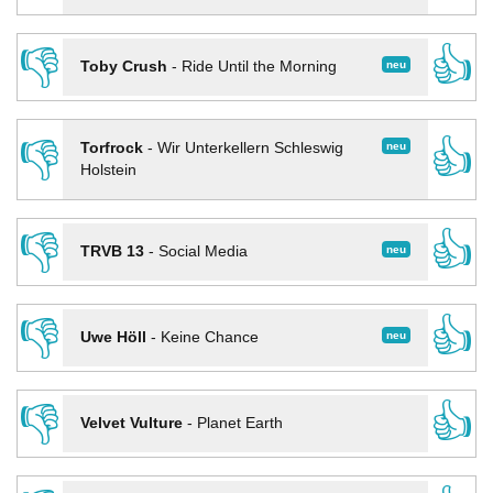
👎
👍
neu
Toby Crush
-
Ride Until the Morning
👎
👍
neu
Torfrock
-
Wir Unterkellern Schleswig
Holstein
👎
👍
neu
TRVB 13
-
Social Media
👎
👍
neu
Uwe Höll
-
Keine Chance
👎
👍
Velvet Vulture
-
Planet Earth