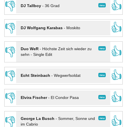
👎
👍
neu
DJ Tallboy
-
36 Grad
👎
👍
DJ Wolfgang Karabas
-
Moskito
👎
👍
neu
Duo WeR
-
Höchste Zeit sich wieder zu
sehn - Single Edit
👎
👍
neu
Echt Steinbach
-
Wegwerfsoldat
👎
👍
neu
Elvira Fischer
-
El Condor Pasa
👎
👍
neu
George La Busch
-
Sommer, Sonne und
im Cabrio