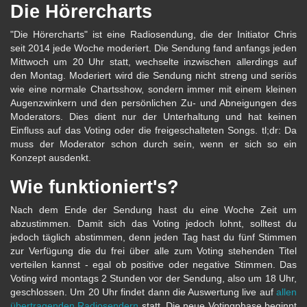
Die Hörercharts
"Die Hörercharts" ist eine Radiosendung, die der Initiator Chris
seit 2014 jede Woche moderiert. Die Sendung fand anfangs jeden
Mittwoch um 20 Uhr statt, wechselte inzwischen allerdings auf
den Montag. Moderiert wird die Sendung nicht streng und seriös
wie eine normale Chartsshow, sondern immer mit einem kleinen
Augenzwinkern und den persönlichen Zu- und Abneigungen des
Moderators. Dies dient nur der Unterhaltung und hat keinen
Einfluss auf das Voting oder die freigeschalteten Songs. tl;dr: Da
muss der Moderator schon durch sein, wenn er sich so ein
Konzept ausdenkt.
Wie funktioniert's?
Nach dem Ende der Sendung hast du eine Woche Zeit um
abzustimmen. Damit sich das Voting jedoch lohnt, solltest du
jedoch täglich abstimmen, denn jeden Tag hast du fünf Stimmen
zur Verfügung die du frei über alle zum Voting stehenden Titel
verteilen kannst - egal ob positive oder negative Stimmen. Das
Voting wird montags 2 Stunden vor der Sendung, also um 18 Uhr,
geschlossen. Um 20 Uhr findet dann die Auswertung live auf
allen
übertragenden Radiosendern
statt. Die neue Votingphase beginnt