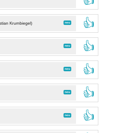
👍
👍
neu
stian Krumbiegel)
👍
neu
👍
neu
👍
neu
👍
neu