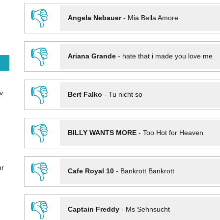
👎
Angela Nebauer
-
Mia Bella Amore
👎
Ariana Grande
-
hate that i made you love me
👎
v
Bert Falko
-
Tu nicht so
👎
BILLY WANTS MORE
-
Too Hot for Heaven
👎
hr
Cafe Royal 10
-
Bankrott Bankrott
👎
Captain Freddy
-
Ms Sehnsucht