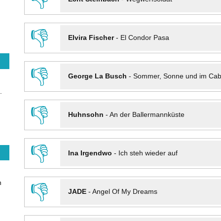
👎
Elvira Fischer
-
El Condor Pasa
👎
George La Busch
-
Sommer, Sonne und im Cab
.
👎
Huhnsohn
-
An der Ballermannküste
👎
Ina Irgendwo
-
Ich steh wieder auf
n
👎
JADE
-
Angel Of My Dreams