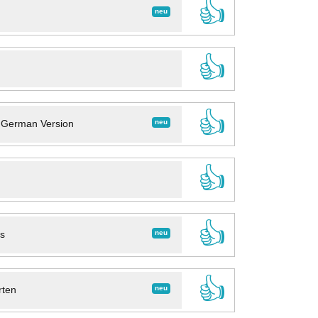
👍
neu
👍
👍
neu
- German Version
👍
👍
neu
ns
👍
neu
rten