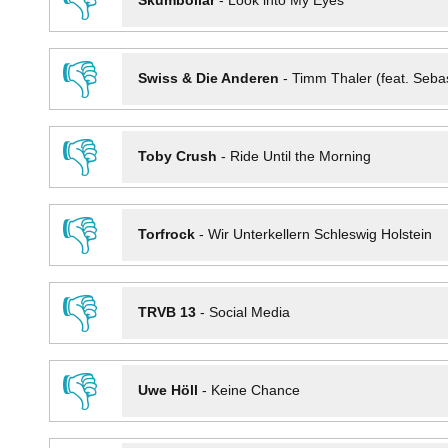
👎
Skumbollar
-
Look into My Eyes
👎
Swiss & Die Anderen
-
Timm Thaler (feat. Seba
👎
Toby Crush
-
Ride Until the Morning
👎
Torfrock
-
Wir Unterkellern Schleswig Holstein
👎
TRVB 13
-
Social Media
👎
Uwe Höll
-
Keine Chance