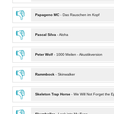
👎
Papageno MC
-
Das Rauschen im Kopf
👎
Pascal Silva
-
Aloha
👎
Peter Wolf
-
1000 Meilen - Akustikversion
👎
Rammbock
-
Skinwalker
👎
Skeleton Trap Horse
-
We Will Not Forget the Ep