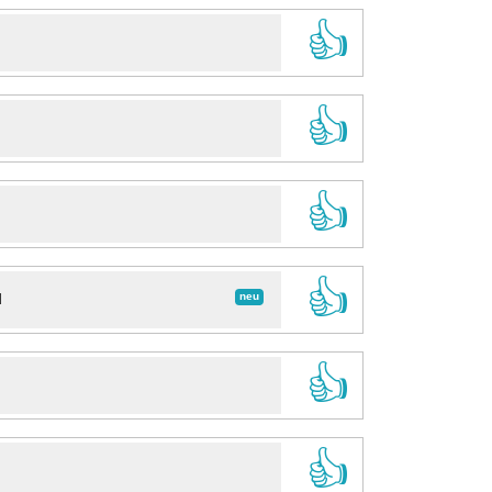
👍
👍
👍
👍
neu
d
👍
👍