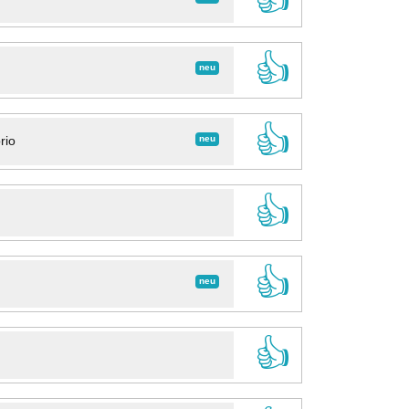
👍
neu
👍
neu
rio
👍
👍
neu
👍