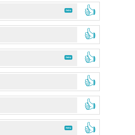
👍
neu
👍
👍
neu
👍
👍
👍
neu