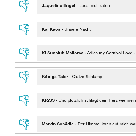
👎
Jaqueline Engel
-
Lass mich raten
👎
Kai Kaos
-
Unsere Nacht
👎
KI Sunclub Mallorca
-
Adios my Carnival Love 
👎
Königs Taler
-
Glatze Schlumpf
👎
KRiSS
-
Und plötzlich schlägt dein Herz wie mei
👎
Marvin Schädle
-
Der Himmel kann auf mich wa