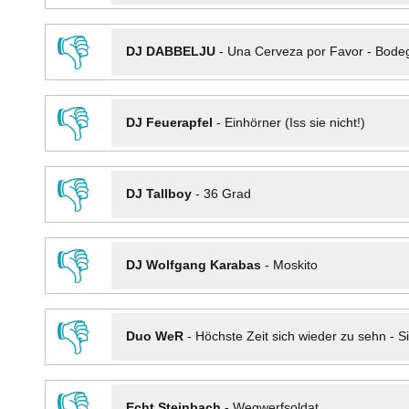
👎
DJ DABBELJU
-
Una Cerveza por Favor - Bode
👎
DJ Feuerapfel
-
Einhörner (Iss sie nicht!)
👎
DJ Tallboy
-
36 Grad
👎
DJ Wolfgang Karabas
-
Moskito
👎
Duo WeR
-
Höchste Zeit sich wieder zu sehn - Si
👎
Echt Steinbach
-
Wegwerfsoldat