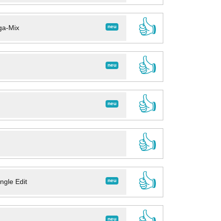
👍
neu
ga-Mix
👍
neu
👍
neu
👍
👍
neu
ngle Edit
👍
neu