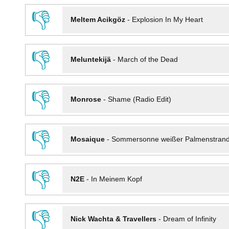
👎
Meltem Acikgöz
-
Explosion In My Heart
👎
Meluntekijä
-
March of the Dead
👎
Monrose
-
Shame (Radio Edit)
👎
Mosaique
-
Sommersonne weißer Palmenstran
👎
N2E
-
In Meinem Kopf
👎
Nick Wachta & Travellers
-
Dream of Infinity