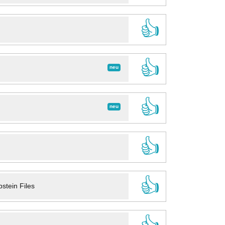
👍
👍
neu
👍
neu
👍
👍
stein Files