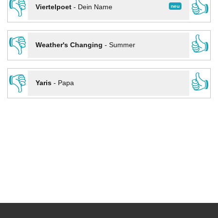
👎
👍
neu
Viertelpoet
-
Dein Name
👎
👍
Weather's Changing
-
Summer
👎
👍
Yaris
-
Papa