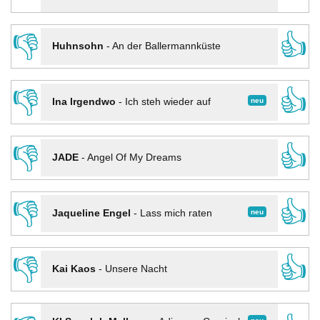
👎
👍
Huhnsohn
-
An der Ballermannküste
👎
👍
neu
Ina Irgendwo
-
Ich steh wieder auf
👎
👍
JADE
-
Angel Of My Dreams
👎
👍
neu
Jaqueline Engel
-
Lass mich raten
👎
👍
Kai Kaos
-
Unsere Nacht