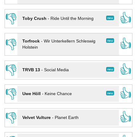
👎
👍
neu
Toby Crush
-
Ride Until the Morning
👎
👍
neu
Torfrock
-
Wir Unterkellern Schleswig
Holstein
👎
👍
neu
TRVB 13
-
Social Media
👎
👍
neu
Uwe Höll
-
Keine Chance
👎
👍
Velvet Vulture
-
Planet Earth