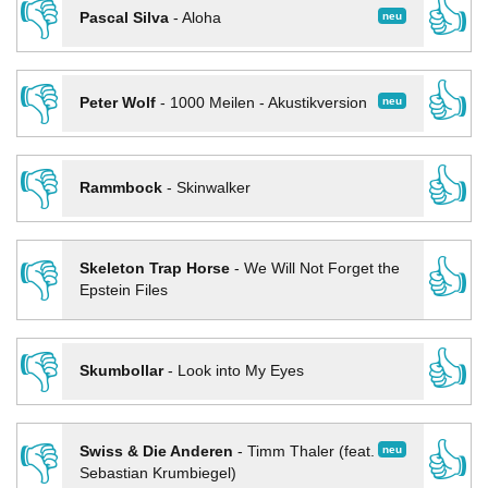
👎
👍
neu
Pascal Silva
-
Aloha
👎
👍
neu
Peter Wolf
-
1000 Meilen - Akustikversion
👎
👍
Rammbock
-
Skinwalker
👎
👍
Skeleton Trap Horse
-
We Will Not Forget the
Epstein Files
👎
👍
Skumbollar
-
Look into My Eyes
👎
👍
neu
Swiss & Die Anderen
-
Timm Thaler (feat.
Sebastian Krumbiegel)