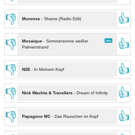
👎
👍
Monrose
-
Shame (Radio Edit)
👎
👍
neu
Mosaique
-
Sommersonne weißer
Palmenstrand
👎
👍
N2E
-
In Meinem Kopf
👎
👍
Nick Wachta & Travellers
-
Dream of Infinity
👎
👍
Papageno MC
-
Das Rauschen im Kopf