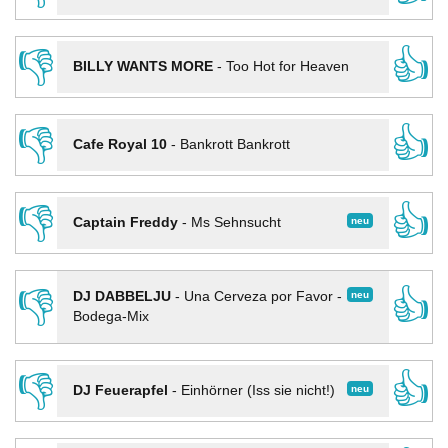
👎
👍
BILLY WANTS MORE
-
Too Hot for Heaven
👎
👍
Cafe Royal 10
-
Bankrott Bankrott
👎
👍
neu
Captain Freddy
-
Ms Sehnsucht
👎
👍
neu
DJ DABBELJU
-
Una Cerveza por Favor -
Bodega-Mix
👎
👍
neu
DJ Feuerapfel
-
Einhörner (Iss sie nicht!)