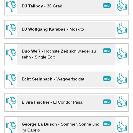
👎
👍
neu
DJ Tallboy
-
36 Grad
👎
👍
DJ Wolfgang Karabas
-
Moskito
👎
👍
neu
Duo WeR
-
Höchste Zeit sich wieder zu
sehn - Single Edit
👎
👍
neu
Echt Steinbach
-
Wegwerfsoldat
👎
👍
neu
Elvira Fischer
-
El Condor Pasa
👎
👍
neu
George La Busch
-
Sommer, Sonne und
im Cabrio