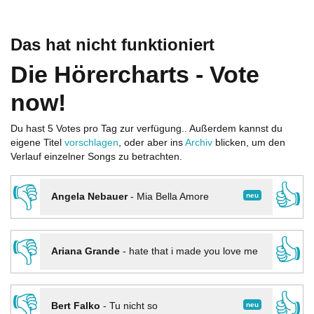
Das hat nicht funktioniert
Die Hörercharts - Vote
now!
Du hast 5 Votes pro Tag zur verfügung.. Außerdem kannst du
eigene Titel
vorschlagen
, oder aber ins
Archiv
blicken, um den
Verlauf einzelner Songs zu betrachten.
👎
👍
neu
Angela Nebauer
-
Mia Bella Amore
👎
👍
Ariana Grande
-
hate that i made you love me
👎
👍
neu
Bert Falko
-
Tu nicht so