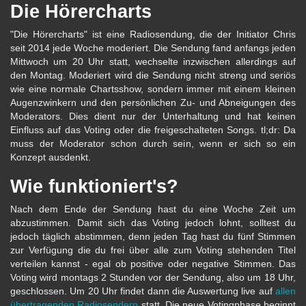
Die Hörercharts
"Die Hörercharts" ist eine Radiosendung, die der Initiator Chris
seit 2014 jede Woche moderiert. Die Sendung fand anfangs jeden
Mittwoch um 20 Uhr statt, wechselte inzwischen allerdings auf
den Montag. Moderiert wird die Sendung nicht streng und seriös
wie eine normale Chartsshow, sondern immer mit einem kleinen
Augenzwinkern und den persönlichen Zu- und Abneigungen des
Moderators. Dies dient nur der Unterhaltung und hat keinen
Einfluss auf das Voting oder die freigeschalteten Songs. tl;dr: Da
muss der Moderator schon durch sein, wenn er sich so ein
Konzept ausdenkt.
Wie funktioniert's?
Nach dem Ende der Sendung hast du eine Woche Zeit um
abzustimmen. Damit sich das Voting jedoch lohnt, solltest du
jedoch täglich abstimmen, denn jeden Tag hast du fünf Stimmen
zur Verfügung die du frei über alle zum Voting stehenden Titel
verteilen kannst - egal ob positive oder negative Stimmen. Das
Voting wird montags 2 Stunden vor der Sendung, also um 18 Uhr,
geschlossen. Um 20 Uhr findet dann die Auswertung live auf
allen
übertragenden Radiosendern
statt. Die neue Votingphase beginnt