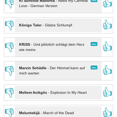
👎
👍
neu
KI Sunclub Mallorca
-
Adios my Carnival
Love - German Version
👎
👍
Königs Taler
-
Glatze Schlumpf
👎
👍
neu
KRiSS
-
Und plötzlich schlägt dein Herz
wie meins
👎
👍
neu
Marvin Schädle
-
Der Himmel kann auf
mich warten
👎
👍
Meltem Acikgöz
-
Explosion In My Heart
👎
👍
Meluntekijä
-
March of the Dead