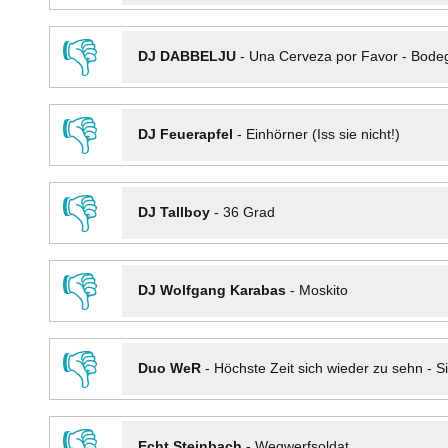
👎
DJ DABBELJU
-
Una Cerveza por Favor - Bode
👎
DJ Feuerapfel
-
Einhörner (Iss sie nicht!)
👎
DJ Tallboy
-
36 Grad
👎
DJ Wolfgang Karabas
-
Moskito
👎
Duo WeR
-
Höchste Zeit sich wieder zu sehn - Si
👎
Echt Steinbach
-
Wegwerfsoldat