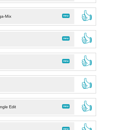
👍
neu
ga-Mix
👍
neu
👍
neu
👍
👍
neu
ngle Edit
👍
neu