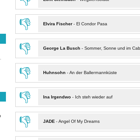
👎
Elvira Fischer
-
El Condor Pasa
👎
George La Busch
-
Sommer, Sonne und im Cab
.
👎
Huhnsohn
-
An der Ballermannküste
👎
Ina Irgendwo
-
Ich steh wieder auf
n
👎
JADE
-
Angel Of My Dreams