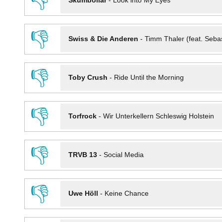
👎
Skumbollar
-
Look into My Eyes
👎
Swiss & Die Anderen
-
Timm Thaler (feat. Seba
👎
Toby Crush
-
Ride Until the Morning
👎
Torfrock
-
Wir Unterkellern Schleswig Holstein
👎
TRVB 13
-
Social Media
👎
Uwe Höll
-
Keine Chance