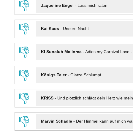
👎
Jaqueline Engel
-
Lass mich raten
👎
Kai Kaos
-
Unsere Nacht
👎
KI Sunclub Mallorca
-
Adios my Carnival Love 
👎
Königs Taler
-
Glatze Schlumpf
👎
KRiSS
-
Und plötzlich schlägt dein Herz wie mei
👎
Marvin Schädle
-
Der Himmel kann auf mich wa