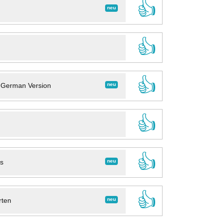
👍
neu
👍
👍
neu
- German Version
👍
👍
neu
ns
👍
neu
rten