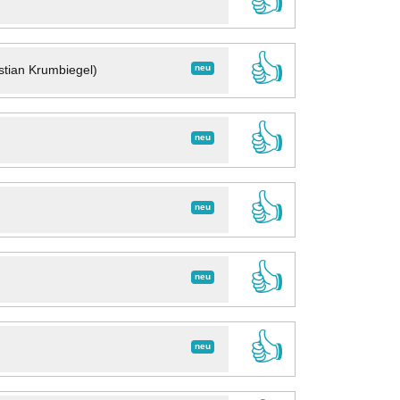
👍
👍
neu
stian Krumbiegel)
👍
neu
👍
neu
👍
neu
👍
neu