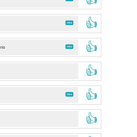
👍
neu
👍
neu
rio
👍
👍
neu
👍