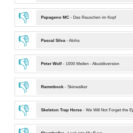
👎
Papageno MC
-
Das Rauschen im Kopf
👎
Pascal Silva
-
Aloha
👎
Peter Wolf
-
1000 Meilen - Akustikversion
👎
Rammbock
-
Skinwalker
👎
Skeleton Trap Horse
-
We Will Not Forget the Ep