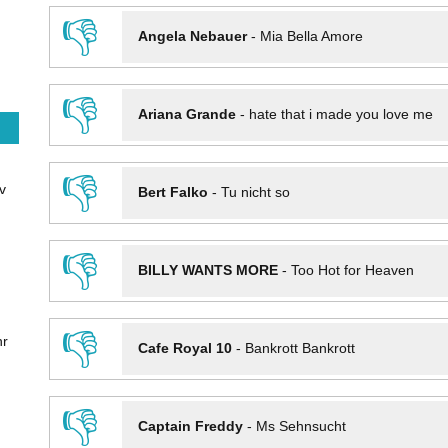
👎
Angela Nebauer
-
Mia Bella Amore
👎
Ariana Grande
-
hate that i made you love me
👎
v
Bert Falko
-
Tu nicht so
👎
BILLY WANTS MORE
-
Too Hot for Heaven
👎
hr
Cafe Royal 10
-
Bankrott Bankrott
👎
Captain Freddy
-
Ms Sehnsucht