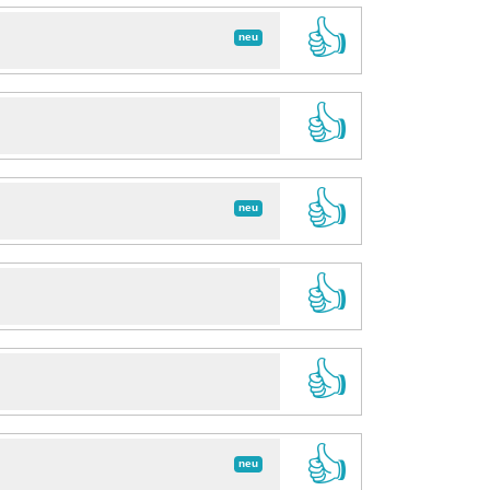
👍
neu
👍
👍
neu
👍
👍
👍
neu