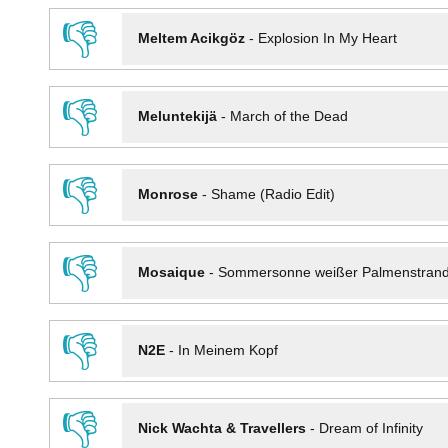
👎
Meltem Acikgöz
-
Explosion In My Heart
👎
Meluntekijä
-
March of the Dead
👎
Monrose
-
Shame (Radio Edit)
👎
Mosaique
-
Sommersonne weißer Palmenstran
👎
N2E
-
In Meinem Kopf
👎
Nick Wachta & Travellers
-
Dream of Infinity