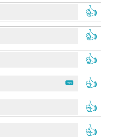
👍
👍
👍
👍
neu
d
👍
👍