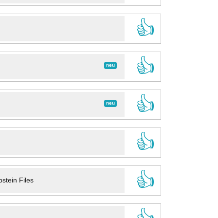
👍
👍
neu
👍
neu
👍
👍
stein Files